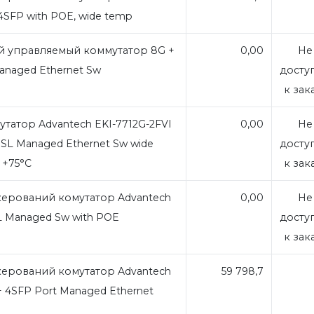
4SFP with POE, wide temp
управляемый коммутатор 8G +
0,00
Не
anaged Ethernet Sw
досту
к зак
татор Advantech EKI-7712G-2FVI
0,00
Не
SL Managed Ethernet Sw wide
досту
о +75°C
к зак
ерований комутатор Advantech
0,00
Не
 Managed Sw with POE
досту
к зак
ерований комутатор Advantech
59 798,7
+ 4SFP Port Managed Ethernet