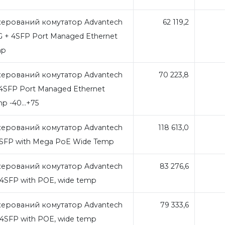
ерований комутатор Advantech
62 119,2
G + 4SFP Port Managed Ethernet
mp
ерований комутатор Advantech
70 223,8
 4SFP Port Managed Ethernet
p -40...+75
ерований комутатор Advantech
118 613,0
4SFP with Mega PoE Wide Temp
ерований комутатор Advantech
83 276,6
+4SFP with POE, wide temp
ерований комутатор Advantech
79 333,6
+4SFP with POE, wide temp