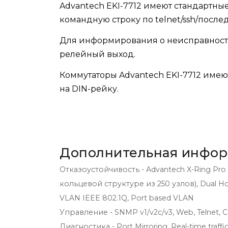
Advantech EKI-7712 имеют стандартны
командную строку по telnet/ssh/посл
Для информирования о неисправност
релейный выход.
Коммутаторы Advantech EKI-7712 имею
на DIN-рейку.
Дополнительная инфо
Отказоустойчивость - Advantech X-Ring Pr
кольцевой структуре из 250 узлов), Dual Ho
VLAN IEEE 802.1Q, Port based VLAN
Управление - SNMP v1/v2c/v3, Web, Telnet, CL
Диагностика - Port Mirroring, Real-time traffic