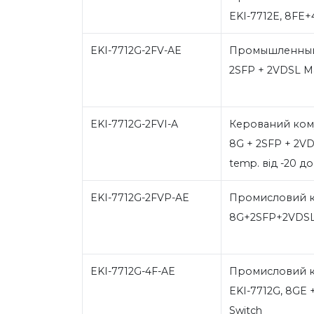
EKI-7712E, 8FE+
EKI-7712G-2FV-AE
Промышленный 
2SFP + 2VDSL M
EKI-7712G-2FVI-A
Керований кому
8G + 2SFP + 2VD
temp. від -20 д
EKI-7712G-2FVP-AE
Промисловий к
8G+2SFP+2VDSL
EKI-7712G-4F-AE
Промисловий к
EKI-7712G, 8GE 
Switch