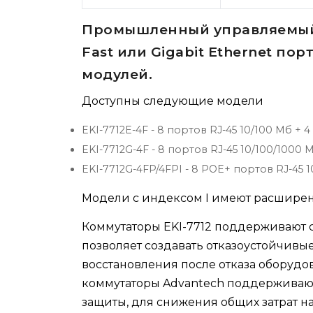
Промышленный управляемый к
Fast или Gigabit Ethernet пор
модулей.
Доступны следующие модели
EKI-7712E-4F - 8 портов RJ-45 10/100 Мб +
EKI-7712G-4F - 8 портов RJ-45 10/100/1000
EKI-7712G-4FP/4FPI - 8 POE+ портов RJ-45 
Модели с индексом I имеют расширен
Коммутаторы EKI-7712 поддерживают с
позволяет создавать отказоустойчив
восстановления после отказа оборуд
коммутаторы Advantech поддерживают
защиты, для снижения общих затрат н