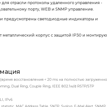
е для отрасли протоколы удаленного управления -
едовательному порту, WEB и SNMP управление.
и предусмотрены светодиодные индикаторы и
т металлический корпус с защитой IP30 и монтирую
рмация
o (время восстановления < 20 ms на полностью загруженн
ming, Dual Ring, Couple Ring, IEEE 802.1w/d RSTP/STP
I, IPv6
 statistic, MAC Address Table, SNTP, Syslog, E-Mail Alert, SNMP 