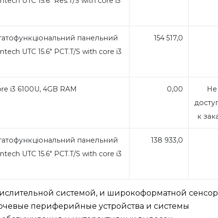
ech UTC 15.6" Res.T/S with core i3
M
гатофункціональний панельний
154 517,0
ech UTC 15.6" PCT.T/S with core i3
M
 core i3 6100U, 4GB RAM
0,00
Не
досту
к зак
гатофункціональний панельний
138 933,0
ech UTC 15.6" PCT.T/S with core i3
M
числительной системой, и широкоформатной сенсо
ючевые периферийные устройства и системы