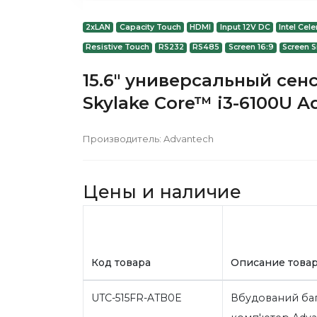
2xLAN
Capacity Touch
HDMI
Input 12V DC
Intel Cel
Resistive Touch
RS232
RS485
Screen 16:9
Screen S
15.6" универсальный сен
Skylake Core™ i3-6100U A
Производитель:
Advantech
Цены и наличие
Код товара
Описание това
UTC-515FR-ATB0E
Вбудований ба