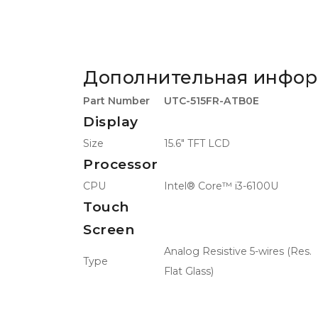
Дополнительная инфо
Part Number
UTC-515FR-ATB0E
Display
Size
15.6" TFT LCD
Processor
CPU
Intel® Core™ i3-6100U
Touch
Screen
Analog Resistive 5-wires (Res.
Type
Flat Glass)