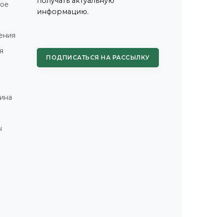
получать актуальную
ное
информацию.
ения
я
ПОДПИСАТЬСЯ НА РАССЫЛКУ
ина
ы