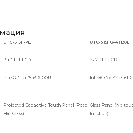
рмация
UTC-515F-PE
UTC-515FG-ATB0E
15.6" TFT LCD
15.6" TFT LCD
Intel® Core™ i3-6100U
Intel® Core™ i3-610
Projected Capacitive Touch Panel (Pcap.
Glass Panel (No tou
Flat Glass)
function)