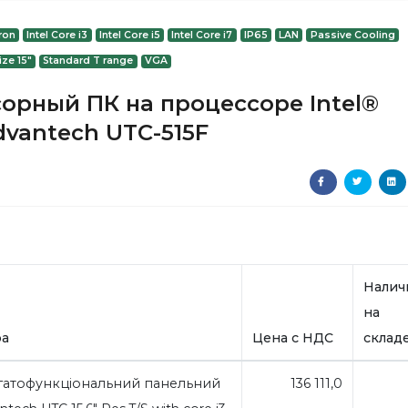
eron
Intel Core i3
Intel Core i5
Intel Core i7
IP65
LAN
Passive Cooling
ize 15"
Standard T range
VGA
сорный ПК на процессоре Intel®
dvantech UTC-515F
Налич
на
ра
Цена с НДС
склад
гатофункціональний панельний
136 111,0