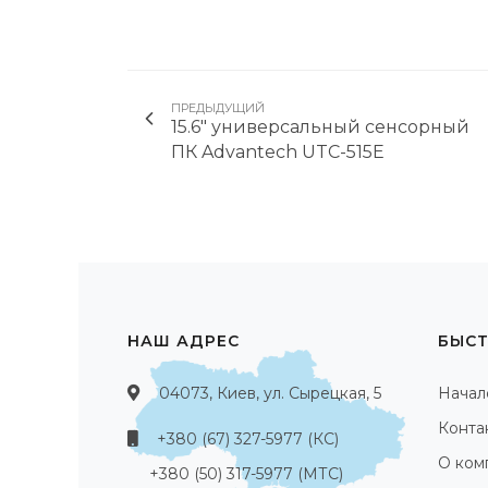
ПРЕДЫДУЩИЙ
15.6" универсальный сенсорный
ПК Advantech UTC-515E
НАШ АДРЕС
БЫСТ
04073, Киев, ул. Сырецкая, 5
Начал
Конта
+380 (67) 327-5977 (КС)
О ком
+380 (50) 317-5977 (МТС)