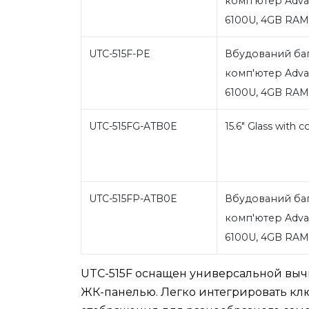
комп'ютер Advant
6100U, 4GB RA
UTC-515F-PE
Вбудований ба
комп'ютер Advant
6100U, 4GB RA
UTC-515FG-ATB0E
15.6" Glass with
UTC-515FP-ATB0E
Вбудований ба
комп'ютер Advant
6100U, 4GB RA
UTC-515F оснащен универсальной вы
ЖК-панелью. Легко интегрировать кл