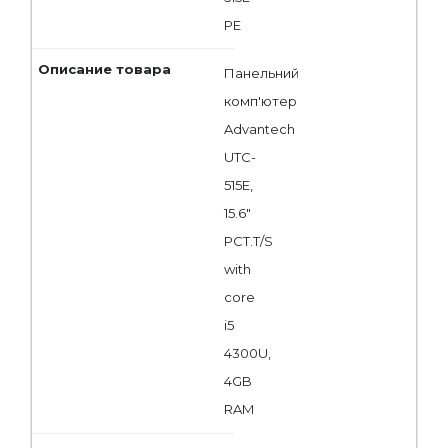
PE
Панельний
комп'ютер
Advantech
UTC-
515E,
15.6"
PCT.T/S
with
core
i5
4300U,
4GB
RAM