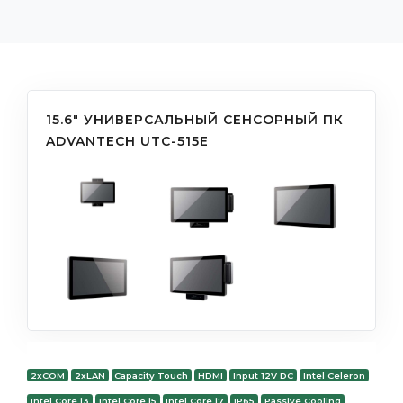
15.6" УНИВЕРСАЛЬНЫЙ СЕНСОРНЫЙ ПК
ADVANTECH UTC-515E
2xCOM
2xLAN
Capacity Touch
HDMI
Input 12V DC
Intel Celeron
Intel Core i3
Intel Core i5
Intel Core i7
IP65
Passive Cooling