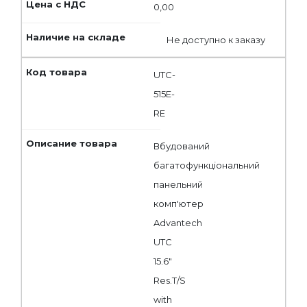
0,00
Не доступно к заказу
UTC-
515E-
RE
Вбудований
багатофункціональний
панельний
комп'ютер
Advantech
UTC
15.6"
Res.T/S
with