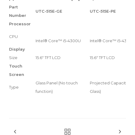
Part
UTC-515E-GE
UTC-515E-PE
Number
Processor
CPU
Intel® Core™ i5-4300U
Intel® Core™ i5-4300U
Display
Size
15.6" TFT LCD
15.6" TFT LCD
Touch
Screen
Glass Panel (No touch
Projected Capacitive T
Type
function)
Glass)