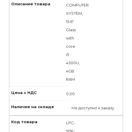
COMPUTER
SYSTEM,
15.6"
Glass
with
core
i5
4300U,
4GB
RAM
0,00
Не доступно к заказу
UTC-
515E-