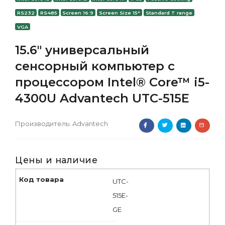
RS232
RS485
Screen 16:9
Screen Size 15"
Standard T range
VGA
15.6" универсальный
сенсорный компьютер с
процессором Intel® Core™ i5-
4300U Advantech UTC-515E
Производитель:
Advantech
Цены и наличие
UTC-
515E-
GE