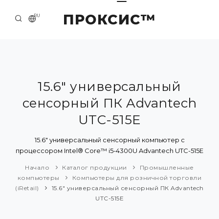
ПРОКСИС™
RU
НАЧАЛО
КОНТАКТЫ
О КОМПАНИИ
15.6" универсальный
сенсорный ПК Advantech
ПРИМЕРЫ И РЕШЕНИЯ
UTC-515E
КАТАЛОГ ПРОДУКЦИИ
15.6" универсальный сенсорный компьютер с
ПРЕСС-ЦЕНТР
процессором Intel® Core™ i5-4300U Advantech UTC-515E
Начало
Каталог продукции
Промышленные
компьютеры
Компьютеры для розничной торговли
(iRetail)
15.6" универсальный сенсорный ПК Advantech
UTC-515E