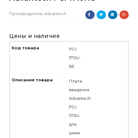
Производитель:
Advantech
Цены и наличие
PCI-
1713U-
BE
Плата
введення
Advantech
PCI-
1713U
для
шини