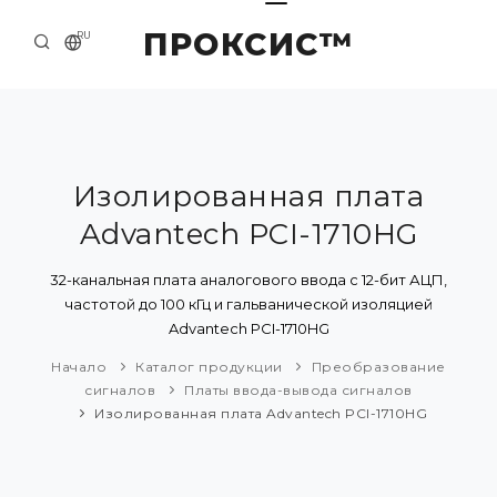
ПРОКСИС™
RU
НАЧАЛО
КОНТАКТЫ
О КОМПАНИИ
Изолированная плата
Advantech PCI-1710HG
ПРИМЕРЫ И РЕШЕНИЯ
КАТАЛОГ ПРОДУКЦИИ
32-канальная плата аналогового ввода с 12-бит АЦП,
частотой до 100 кГц и гальванической изоляцией
ПРЕСС-ЦЕНТР
Advantech PCI-1710HG
Начало
Каталог продукции
Преобразование
сигналов
Платы ввода-вывода сигналов
Изолированная плата Advantech PCI-1710HG