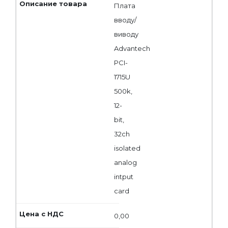
Плата
вводу/
виводу
Advantech
PCI-
1715U
500k,
12-
bit,
32ch
isolated
analog
intput
card
0,00