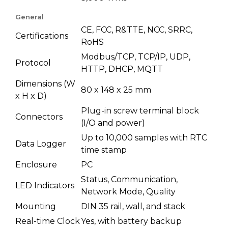
General
CE, FCC, R&TTE, NCC, SRRC,
Certifications
RoHS
Modbus/TCP, TCP/IP, UDP,
Protocol
HTTP, DHCP, MQTT
Dimensions (W
80 x 148 x 25 mm
x H x D)
Plug-in screw terminal block
Connectors
(I/O and power)
Up to 10,000 samples with RTC
Data Logger
time stamp
Enclosure
PC
Status, Communication,
LED Indicators
Network Mode, Quality
Mounting
DIN 35 rail, wall, and stack
Real-time Clock
Yes, with battery backup