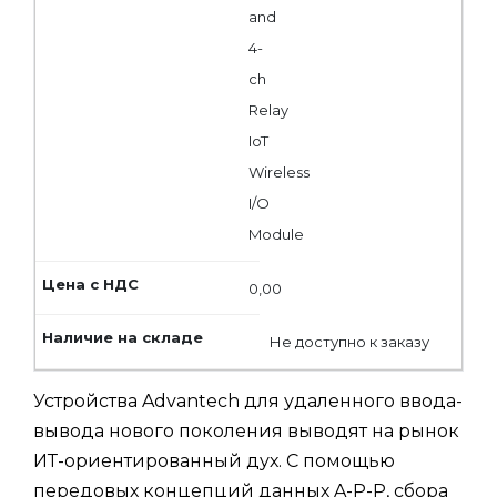
and
4-
ch
Relay
IoT
Wireless
I/O
Module
0,00
Не доступно к заказу
Устройства Advantech для удаленного ввода-
вывода нового поколения выводят на рынок
ИТ-ориентированный дух. С помощью
передовых концепций данных A-P-P, сбора