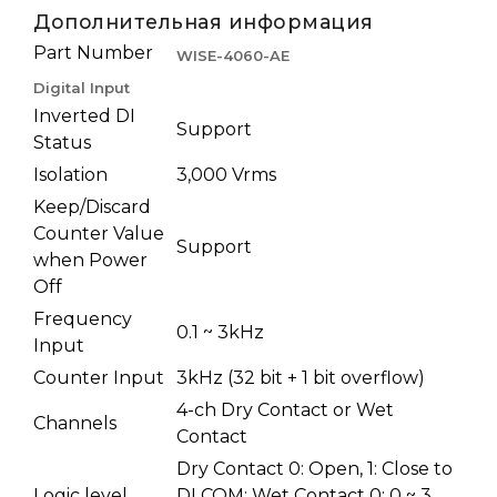
Дополнительная информация
Part Number
WISE-4060-AE
Digital Input
Inverted DI
Support
Status
Isolation
3,000 Vrms
Keep/Discard
Counter Value
Support
when Power
Off
Frequency
0.1 ~ 3kHz
Input
Counter Input
3kHz (32 bit + 1 bit overflow)
4-ch Dry Contact or Wet
Channels
Contact
Dry Contact 0: Open, 1: Close to
Logic level
DI COM; Wet Contact 0: 0 ~ 3