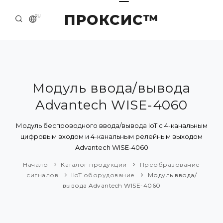
ПРОКСИС™
RU
НАЧАЛО
КОНТАКТЫ
О КОМПАНИИ
Модуль ввода/вывода
Advantech WISE-4060
ПРИМЕРЫ И РЕШЕНИЯ
КАТАЛОГ ПРОДУКЦИИ
Модуль беспроводного ввода/вывода IoT с 4-канальным
цифровым входом и 4-канальным релейным выходом
ПРЕСС-ЦЕНТР
Advantech WISE-4060
Начало
Каталог продукции
Преобразование
сигналов
IIoT оборудование
Модуль ввода/
вывода Advantech WISE-4060