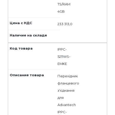
TS/RAM
4GB
233 313,0
IPPC-
5211WS-
EMKE
Перехідник
фланцевого
з'єднання
для
Advantech
IPPC-