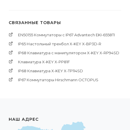
СВЯЗАННЫЕ ТОВАРЫ
EN50155 Коммутаторы c IP67 Advantech EKI-6558TI
IP65 Настольный трекбол X-KEY X-BP3D-R
IP68 Клавиатура с манипулятором X-KEY X-RP94SD
Клавиатура X-KEY X-PP81F
IP68 Клавиатура X-KEY X-TP114SD
IP67 Коммутаторы Hirschmann OCTOPUS
НАШ АДРЕС