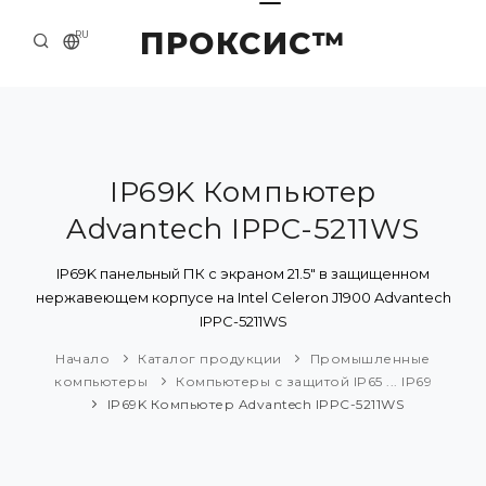
ПРОКСИС™
RU
НАЧАЛО
КОНТАКТЫ
О КОМПАНИИ
IP69K Компьютер
Advantech IPPC-5211WS
ПРИМЕРЫ И РЕШЕНИЯ
КАТАЛОГ ПРОДУКЦИИ
IP69K панельный ПК с экраном 21.5" в защищенном
нержавеющем корпусе на Intel Celeron J1900 Advantech
ПРЕСС-ЦЕНТР
IPPC-5211WS
Начало
Каталог продукции
Промышленные
компьютеры
Компьютеры с защитой IP65 ... IP69
IP69K Компьютер Advantech IPPC-5211WS