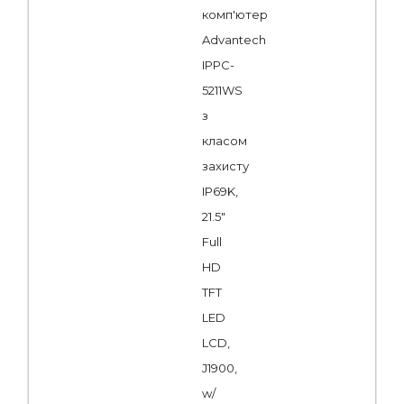
комп'ютер
Advantech
IPPC-
5211WS
з
класом
захисту
IP69K,
21.5"
Full
HD
TFT
LED
LCD,
J1900,
w/