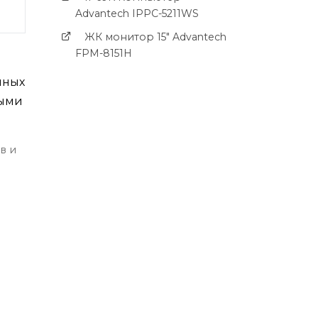
Advantech IPPC-5211WS
ЖК монитор 15" Advantech
FPM-8151H
нных
ными
в и