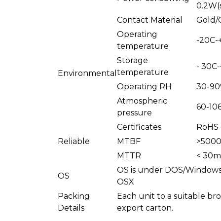
0.2W(s
Contact Material
Gold/
Operating
-20C-
temperature
Storage
- 30C
temperature
Environmental
Operating RH
30-9
Atmospheric
60-10
pressure
Certificates
RoHS c
Reliable
MTBF
>500
MTTR
< 30m
OS is under DOS/Windows9
OS
OSX
Packing
Each unit to a suitable br
Details
export carton.