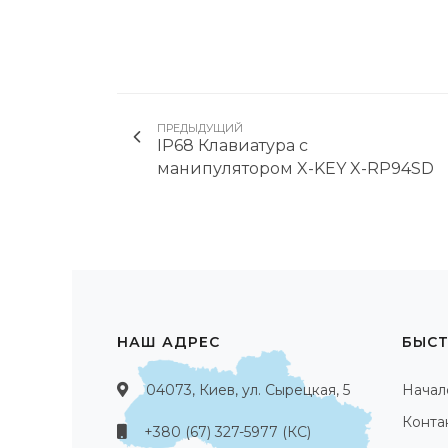
ПРЕДЫДУЩИЙ
IP68 Клавиатура с
манипулятором X-KEY X-RP94SD
НАШ АДРЕС
БЫСТ
04073, Киев, ул. Сырецкая, 5
Начал
Конта
+380 (67) 327-5977 (КС)