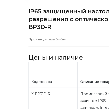
IP65 защищенный насто
разрешения с оптической
BP3D-R
Производитель:
X-Key
Цены и наличие
Код товара
Описание това
X-BP31D-R
Промисловий т
захистом IP65,
датчиком. Інт