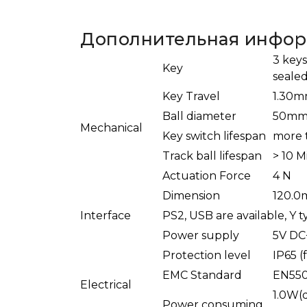
Дополнительная инфо
3 keys
Key
sealed
Key Travel
1.30
Ball diameter
50m
Mechanical
Key switch lifespan
more 
Track ball lifespan
> 10 M
Actuation Force
4 N
Dimension
120.0
Interface
PS2, USB are available, Y 
Power supply
5V DC
Protection level
IP65 (
EMC Standard
EN550
Electrical
1.0W(
Power consuming