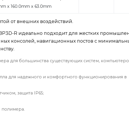
0mm x 160.0mm x 63.0mm
той от внешних воздействий.
-BP3D-R идеально подходит для жестких промышле
нных консолей, навигационных постов с минималь
нству.
вера для большинства существующих систем, компьютеро
талла для надежного и комфортного функционирования в
чиком, защита IP65;
 полимера.