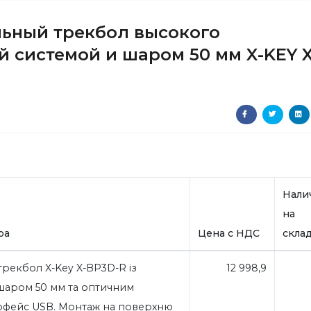
льный трекбол высокого
 системой и шаром 50 мм X-KEY X
Нали
на
ра
Цена с НДС
скла
рекбол X-Key X-BP3D-R із
12 998,9
 шаром 50 мм та оптичним
ерфейс USB. Монтаж на поверхню