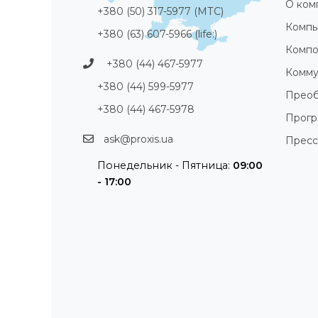
О ком
+380 (50) 317-5977 (МТС)
Компь
+380 (63) 607-5966 (life:)
Компо
+380 (44) 467-5977
Комму
+380 (44) 599-5977
Преоб
+380 (44) 467-5978
Прог
ask@proxis.ua
Пресс
Понедельник - Пятница:
09:00
- 17:00