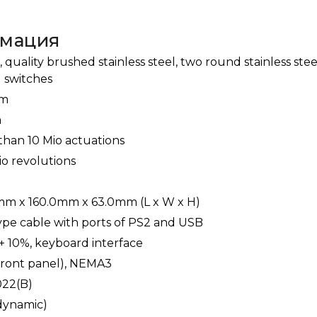
рмация
, quality brushed stainless steel, two round stainless stee
 switches
mm
m
than 10 Mio actuations
io revolutions
mm x 160.0mm x 63.0mm (L x W x H)
type cable with ports of PS2 and USB
+ 10%, keyboard interface
front panel), NEMA3
22(B)
dynamic)