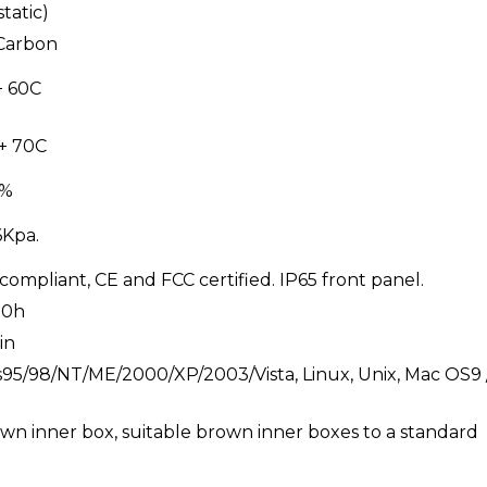
tatic)
Carbon
+ 60C
-+ 70C
0%
6Kpa.
ompliant, CE and FCC certified. IP65 front panel.
00h
in
5/98/NT/ME/2000/XP/2003/Vista, Linux, Unix, Mac OS9 
own inner box, suitable brown inner boxes to a standard