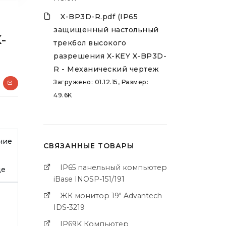
X-BP3D-R.pdf (IP65
защищенный настольный
-
трекбол высокого
разрешения X-KEY X-BP3D-
R - Механический чертеж
Загружено: 01.12.15, Размер:
49.6K
чие
СВЯЗАННЫЕ ТОВАРЫ
IP65 панельный компьютер
де
iBase INOSP-151/191
ЖК монитор 19" Advantech
IDS-3219
IP69K Компьютер