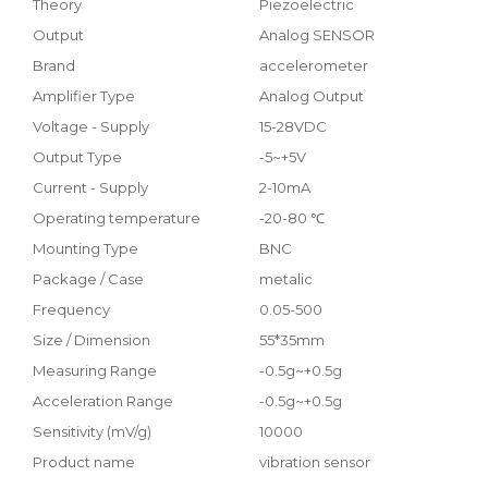
Theory
Piezoelectric
Output
Analog SENSOR
Brand
accelerometer
Amplifier Type
Analog Output
Voltage - Supply
15-28VDC
Output Type
-5~+5V
Current - Supply
2-10mA
Operating temperature
-20-80 ℃
Mounting Type
BNC
Package / Case
metalic
Frequency
0.05-500
Size / Dimension
55*35mm
Measuring Range
-0.5g~+0.5g
Acceleration Range
-0.5g~+0.5g
Sensitivity (mV/g)
10000
Product name
vibration sensor