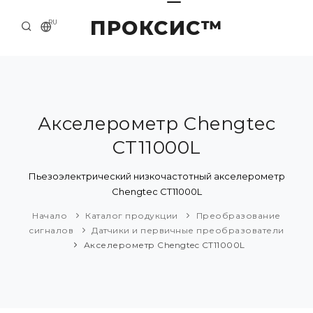
ПРОКСИС™
RU
НАЧАЛО
КОНТАКТЫ
О КОМПАНИИ
Акселерометр Chengtec
CT11000L
ПРИМЕРЫ И РЕШЕНИЯ
КАТАЛОГ ПРОДУКЦИИ
Пьезоэлектрический низкочастотный акселерометр
Chengtec CT11000L
ПРЕСС-ЦЕНТР
Начало
Каталог продукции
Преобразование
сигналов
Датчики и первичные преобразователи
Акселерометр Chengtec CT11000L