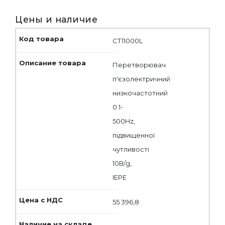
Цены и наличие
CT11000L
Перетворювач
п'єзолектричний
низкочастотний
0.1-
500Hz,
підвищенної
чутливості
10В/g,
IEPE
55 396,8