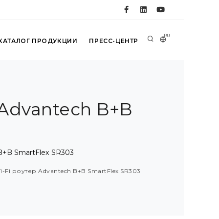
RU
КАТАЛОГ ПРОДУКЦИИ
ПРЕСС-ЦЕНТР
Advantech B+B
+B SmartFlex SR303
Fi роутер Advantech B+B SmartFlex SR303