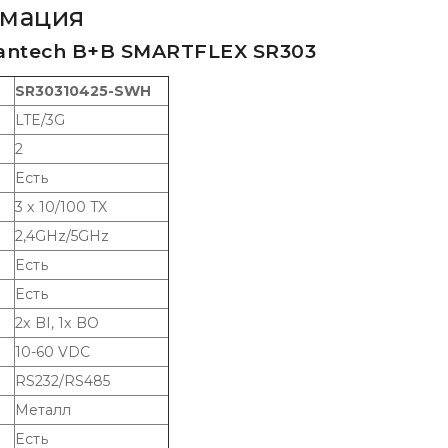
рмация
antech B+B SMARTFLEX SR303
SR30310425-SWH
LTE/3G
2
Есть
3 x 10/100 TX
2,4GHz/5GHz
Есть
Есть
2x BI, 1x BO
10-60 VDC
RS232/RS485
Металл
Есть