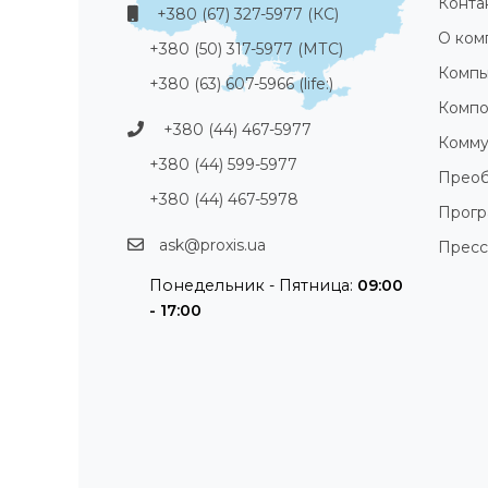
Конта
+380 (67) 327-5977 (КС)
О ком
+380 (50) 317-5977 (МТС)
Компь
+380 (63) 607-5966 (life:)
Компо
+380 (44) 467-5977
Комму
+380 (44) 599-5977
Преоб
+380 (44) 467-5978
Прог
ask@proxis.ua
Пресс
Понедельник - Пятница:
09:00
- 17:00