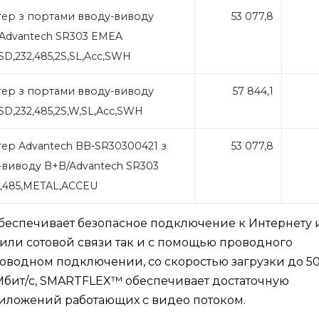
ер з портами вводу-виводу
53 077,8
Advantech SR303 EMEA
,SD,232,485,2S,SL,Acc,SWH
ер з портами вводу-виводу
57 844,1
,SD,232,485,2S,W,SL,Acc,SWH
ер Advantech BB-SR30300421 з
53 077,8
виводу B+B/Advantech SR303
2,485,METAL,ACCEU
еспечивает безопасное подключение к Интернету 
 или сотовой связи так и с помощью проводного
оводном подключении, со скоростью загрузки до 5
 Мбит/с, SMARTFLEX™ обеспечивает достаточную
риложений работающих с видео потоком.