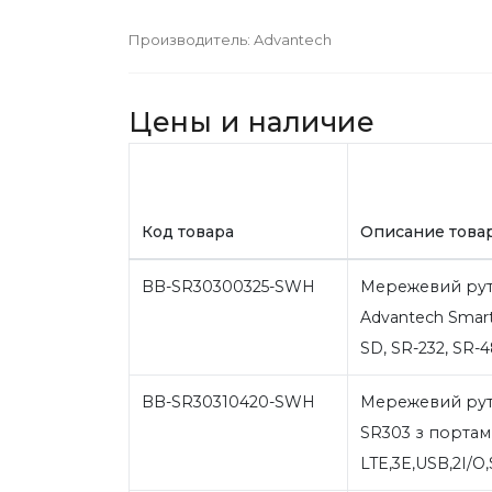
Производитель:
Advantech
Цены и наличие
Код товара
Описание това
BB-SR30300325-SWH
Мережевий рут
Advantech Smart
SD, SR-232, SR-4
BB-SR30310420-SWH
Мережевий руте
SR303 з портам
LTE,3E,USB,2I/O