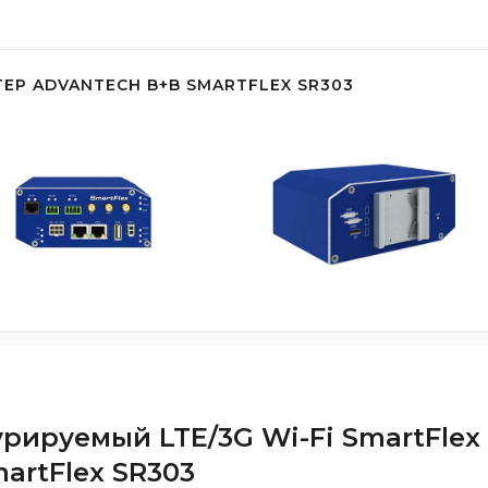
ЕР ADVANTECH B+B SMARTFLEX SR303
ируемый LTE/3G Wi-Fi SmartFlex
artFlex SR303