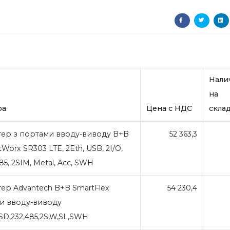
Нали
на
ра
Цена с НДС
скла
ер з портами вводу-виводу B+B
52 363,3
Worx SR303 LTE, 2Eth, USB, 2I/O,
85, 2SIM, Metal, Acc, SWH
р Advantech B+B SmartFlex
54 230,4
и вводу-виводу
,SD,232,485,2S,W,SL,SWH