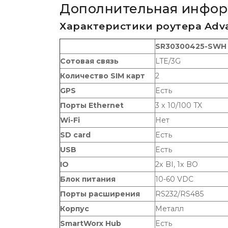
Дополнительная инфо
Характеристики роутера Adv
SR30300425-SWH
Сотовая связь
LTE/3G
Количество SIM карт
2
GPS
Есть
Порты Ethernet
3 x 10/100 TX
Wi-Fi
Нет
SD card
Есть
USB
Есть
IO
2x BI, 1x BO
Блок питания
10-60 VDC
Порты расширения
RS232/RS485
Корпус
Металл
SmartWorx Hub
Есть