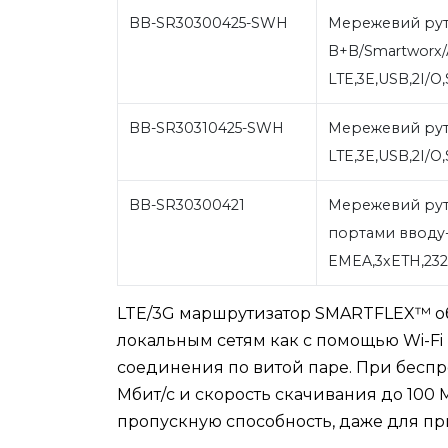
BB-SR30300425-SWH
Мережевий рут
B+B/Smartworx/
LTE,3E,USB,2I/O
BB-SR30310425-SWH
Мережевий рут
LTE,3E,USB,2I/O
BB-SR30300421
Мережевий рут
портами вводу-
EMEA,3xETH,23
LTE/3G маршрутизатор SMARTFLEX™ об
локальным сетям как с помощью Wi-Fi
соединения по витой паре. При беспр
Мбит/с и скорость скачивания до 100
пропускную способность, даже для п