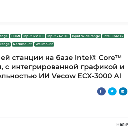
range
HDMI
Input 12V DC
Input 24V DC
Input Wide range
Intel Core i3
T range
Rackmount
Wallmount
й станции на базе Intel® Core™
ния, с интегрированной графикой и
льностью ИИ Vecow ECX-3000 AI
Нали