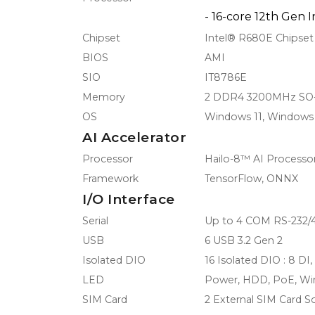
- 16-core 12th Gen I
Chipset
Intel® R680E Chipset
BIOS
AMI
SIO
IT8786E
Memory
2 DDR4 3200MHz SO-
OS
Windows 11, Windows 
AI Accelerator
Processor
Hailo-8™ AI Processo
Framework
TensorFlow, ONNX
I/O Interface
Serial
Up to 4 COM RS-232/
USB
6 USB 3.2 Gen 2
Isolated DIO
16 Isolated DIO : 8 DI
LED
Power, HDD, PoE, Wir
SIM Card
2 External SIM Card S