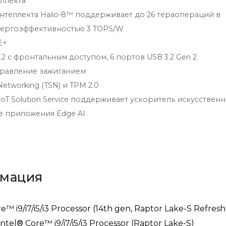
ллекта
нтеллекта Hailo-8™ поддерживает до 26 тераопераций в
энергоэффективностью 3 TOPS/W
E+
2 с фронтальным доступом, 6 портов USB 3.2 Gen 2
управление зажиганием
Networking (TSN) и TPM 2.0
T Solution Service поддерживает ускоритель искусствен
е приложения Edge AI
рмация
e™ i9/i7/i5/i3 Processor (14th gen, Raptor Lake-S Refresh
Intel® Core™ i9/i7/i5/i3 Processor (Raptor Lake-S)