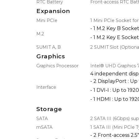
RTC Battery
Front-access RTC Bat
Expansion
Mini PCIe
1 Mini PCIe Socket f
- 1 M.2 Key B Socke
M.2
- 1 M.2 Key E Socke
SUMIT A, B
2 SUMIT Slot (Optiona
Graphics
Graphics Processor
Intel® UHD Graphics 7
4 independent displ
- 2 DisplayPort : 
Interface
- 1 DVI-I : Up to 1
- 1 HDMI : Up to 1
Storage
SATA
2 SATA III (6Gbps) su
mSATA
1 SATA III (Mini PCIe 
- 2 Front-access 2.