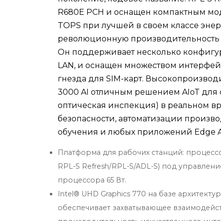
R680E PCH и оснащен компактным мод
TOPS при лучшей в своем классе энер
революционную производительность и
Он поддерживает несколько конфигура
LAN, и оснащен множеством интерфейсо
гнезда для SIM-карт. Высокопроизвод
3000 AI отличным решением AIoT для
оптическая инспекция) в реальном в
безопасности, автоматизации производ
обучения и любых приложений Edge AI
Платформа для рабочих станций: процессор 
RPL-S Refresh/RPL-S/ADL-S) под управлен
процессора 65 Вт.
Intel® UHD Graphics 770 на базе архитекту
обеспечивает захватывающее взаимодейс