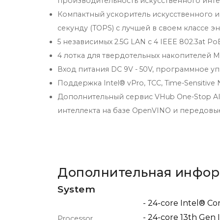
производительность искусственного инте
Компактный ускоритель искусственного и
секунду (TOPS) с лучшей в своем классе 
5 независимых 2.5G LAN с 4 IEEE 802.3at Po
4 лотка для твердотельных накопителей M.
Вход питания DC 9V - 50V, программное 
Поддержка Intel® vPro, TCC, Time-Sensitive 
Дополнительный сервис VHub One-Stop AIo
интеллекта на базе OpenVINO и передовы
Дополнительная инфо
System
- 24-core Intel® Cor
- 24-core 13th Gen 
Processor