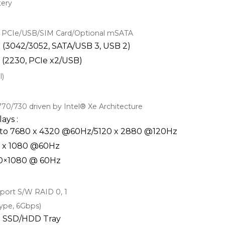
tery
or PCIe/USB/SIM Card/Optional mSATA
t (3042/3052, SATA/USB 3, USB 2)
t (2230, PCIe x2/USB)
l)
70/730 driven by Intel® Xe Architecture
ays :
Up to 7680 x 4320 @60Hz/5120 x 2880 @120Hz
920 x 1080 @60Hz
920×1080 @ 60Hz
pport S/W RAID 0, 1
Type, 6Gbps)
5" SSD/HDD Tray