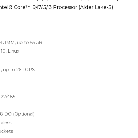
ntel® Core™ i9/i7/i5/i3 Processor (Alder Lake-S)
DIMM, up to 64GB
10, Linux
r, up to 26 TOPS
422/485
, 8 DO (Optional)
eless
ockets