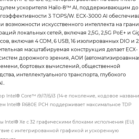
улем ускорителя Hailo-8™ AI, поддерживающим до
гоэффективности 3 TOPS/W. ECX-3000 AI обеспечив
 возможности искусственного интеллекта на грани
ций локальных сетей, включая 2,5G, 2,5G PoE+ и Gi
в, включая 4 COM, 6 USB, 16 изолированных DIO и 2
ительная масштабируемая конструкция делает ECX-
 систем дорожного зрения, АОИ (автоматизироавнна
ремени, бортовых вычислений, общественной
ства, интеллектуального транспорта, глубокого
..
Intel® Core™ i9/i7/i5/i3 (14-е поколение, кодовое названи
ием Intel® R680E PCH поддерживает максимальное TDP
ры Intel® Xe с 32 графическими блоками исполнения (EU)
твие с интегрированной графикой и ускоренную