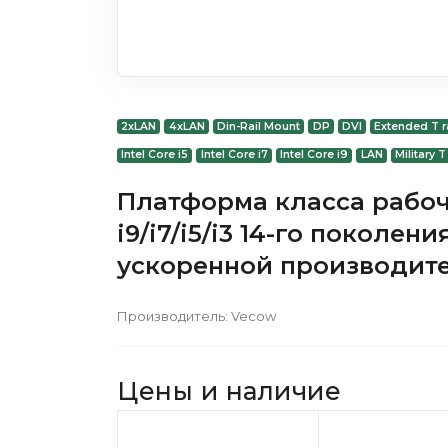
2xLAN
4xLAN
Din-Rail Mount
DP
DVI
Extended T 
Intel Core i5
Intel Core i7
Intel Core i9
LAN
Military 
Платформа класса рабоче
i9/i7/i5/i3 14-го поколе
ускоренной производите
Производитель:
Vecow
Цены и наличие