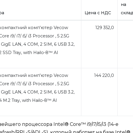
на
ра
Цена с НДС
скла
компактний комп'ютер Vecow
129 352,0
re i9/ i7/ i5/ i3 Processor , 5 2.5G
GigE LAN, 4 COM, 2 SIM, 6 USB 3.2,
 2 SSD Tray, with Hailo-8™ AI
компактний комп'ютер Vecow
144 220,0
re i9/ i7/ i5/ i3 Processor , 5 2.5G
GigE LAN, 4 COM, 2 SIM, 6 USB 3.2,
4 M.2 Tray, with Hailo-8™ AI
ейшего процессора Intel® Core™ i9/i7/i5/i3 (14-е
fresh/RPL-S/ADL-S), который работает на базе Intel®