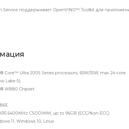
n Service поддерживает OpenVINO™ Toolkit для приложен
рмация
l® Core™ Ultra 200S Series processors, 65W/35W, max 24-core
ow Lake-S)
l® W880 Chipset
786E
DR5 6400MHz CSODIMM, up to 96GB (ECC/Non-ECC)
ows 11, Windows 10, Linux