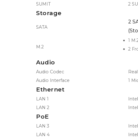
SUMIT
2 SU
Storage
2 SA
SATA
(St
1 M.
M.2
2 Fr
Audio
Audio Codec
Real
Audio Interface
1 Mi
Ethernet
LAN 1
Inte
LAN 2
Inte
PoE
LAN 3
Inte
LAN 4
Inte