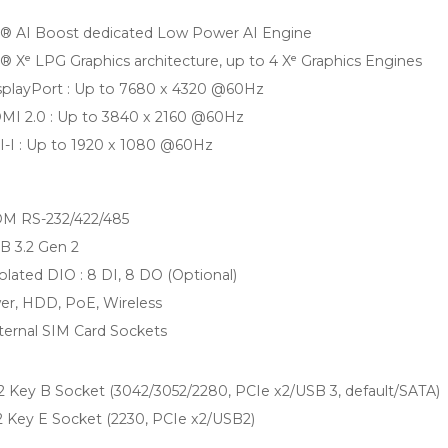
l® AI Boost dedicated Low Power AI Engine
l® Xᵉ LPG Graphics architecture, up to 4 Xᵉ Graphics Engines
splayPort : Up to 7680 x 4320 @60Hz
MI 2.0 : Up to 3840 x 2160 @60Hz
I-I : Up to 1920 x 1080 @60Hz
OM RS-232/422/485
B 3.2 Gen 2
solated DIO : 8 DI, 8 DO (Optional)
r, HDD, PoE, Wireless
ternal SIM Card Sockets
2 Key B Socket (3042/3052/2280, PCIe x2/USB 3, default/SATA)
2 Key E Socket (2230, PCIe x2/USB2)