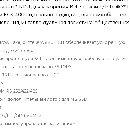
ованный NPU для ускорения ИИ и графику Intel® Xᵉ 
ям ECX-4000 идеально подходит для таких областей
сления, интеллектуальная логистика, общественная
(Arrow Lake) с Intel® W880 PCH обеспечивает ускоренную
й, до 24 ядер.
ая архитектура Xᵉ LPG оптимизируют рабочую нагрузку
ллекта, обеспечивая до 36 TOPS
 96 ГБ, опционально с ECC
AN
OM RS-232/422/485
пом, дополнительный лоток для M.2 SSD
B
/4G/LTE/GPRS/UMTS
ограммное управление зажиганием