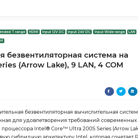
ended T range
HDMI
Input 12V DC
Input 24V DC
Input Wide range
LAN
nt
 безвентиляторная система на
eries (Arrow Lake), 9 LAN, 4 COM
дительная безвентиляторная вычислительная систем
анная для удовлетворения требований современных
процессора Intel® Core™ Ultra 200S Series (Arrow Lak
ую гибридную архитектуру Intel, которая сочетает P