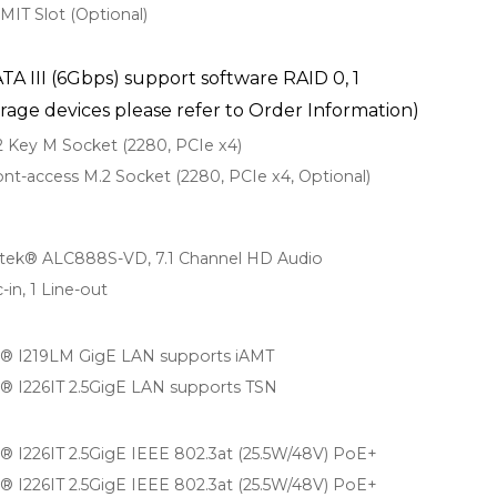
MIT Slot (Optional)
TA III (6Gbps) support software RAID 0, 1
orage devices please refer to Order Information)
2 Key M Socket (2280, PCIe x4)
ont-access M.2 Socket (2280, PCIe x4, Optional)
tek® ALC888S-VD, 7.1 Channel HD Audio
c-in, 1 Line-out
l® I219LM GigE LAN supports iAMT
l® I226IT 2.5GigE LAN supports TSN
l® I226IT 2.5GigE IEEE 802.3at (25.5W/48V) PoE+
l® I226IT 2.5GigE IEEE 802.3at (25.5W/48V) PoE+