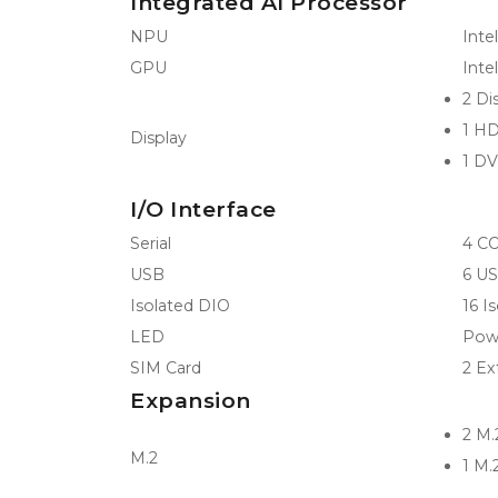
Integrated AI Processor
NPU
Inte
GPU
Inte
2 Di
1 HD
Display
1 DV
I/O Interface
Serial
4 C
USB
6 US
Isolated DIO
16 I
LED
Powe
SIM Card
2 Ex
Expansion
2 M.
M.2
1 M.