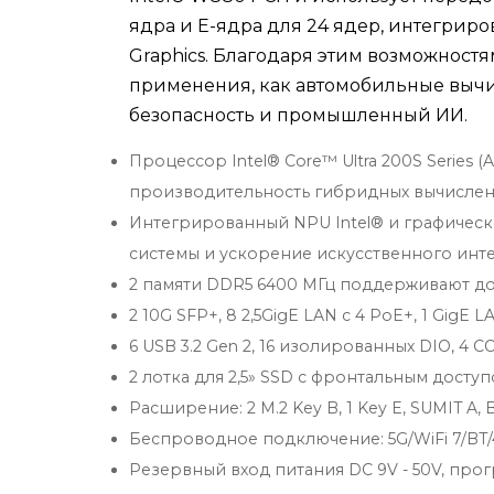
ядра и E-ядра для 24 ядер, интегрир
Graphics. Благодаря этим возможност
применения, как автомобильные вычи
безопасность и промышленный ИИ.
Процессор Intel® Core™ Ultra 200S Series 
производительность гибридных вычислени
Интегрированный NPU Intel® и графическ
системы и ускорение искусственного инте
2 памяти DDR5 6400 МГц поддерживают до
2 10G SFP+, 8 2,5GigE LAN с 4 PoE+, 1 GigE L
6 USB 3.2 Gen 2, 16 изолированных DIO, 4 C
2 лотка для 2,5» SSD с фронтальным досту
Расширение: 2 M.2 Key B, 1 Key E, SUMIT A, 
Беспроводное подключение: 5G/WiFi 7/BT
Резервный вход питания DC 9V - 50V, пр