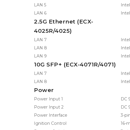
LAN 5
Inte
LAN 6
Inte
2.5G Ethernet (ECX-
4025R/4025)
LAN 7
Inte
LAN 8
Inte
LAN 9
Inte
10G SFP+ (ECX-4071R/4071)
LAN 7
Inte
LAN 8
Inte
Power
Power Input 1
DC 9
Power Input 2
DC 9
Power Interface
3-pi
Ignition Control
16-m