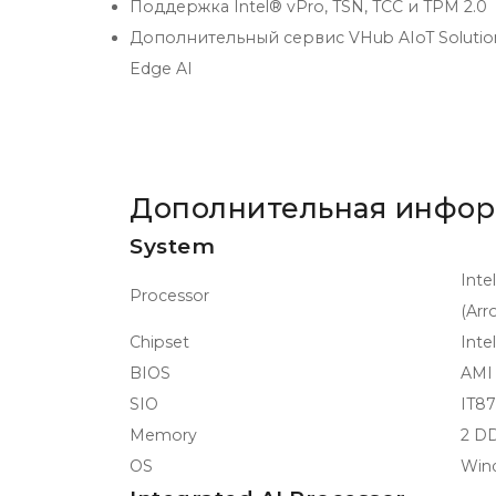
Поддержка Intel® vPro, TSN, TCC и TPM 2.0
Дополнительный сервис VHub AIoT Solutio
Edge AI
Дополнительная инфо
System
Inte
Processor
(Arr
Chipset
Inte
BIOS
AMI
SIO
IT8
Memory
2 D
OS
Wind