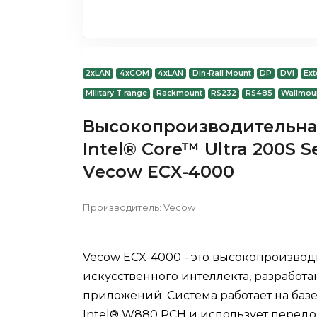
2xLAN
4xCOM
4xLAN
Din-Rail Mount
DP
DVI
Ext
Military T range
Rackmount
RS232
RS485
Wallmou
Высокопроизводительная
Intel® Core™ Ultra 200S S
Vecow ECX-4000
Производитель:
Vecow
Vecow ECX-4000 - это высокопроизво
искусственного интеллекта, разработ
приложений. Система работает на базе 
Intel® W880 PCH и использует передов