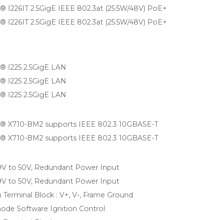
l® I226IT 2.5GigE IEEE 802.3at (25.5W/48V) PoE+
l® I226IT 2.5GigE IEEE 802.3at (25.5W/48V) PoE+
l® I225 2.5GigE LAN
l® I225 2.5GigE LAN
l® I225 2.5GigE LAN
l® X710-BM2 supports IEEE 802.3 10GBASE-T
l® X710-BM2 supports IEEE 802.3 10GBASE-T
V to 50V, Redundant Power Input
V to 50V, Redundant Power Input
n Terminal Block : V+, V-, Frame Ground
ode Software Ignition Control