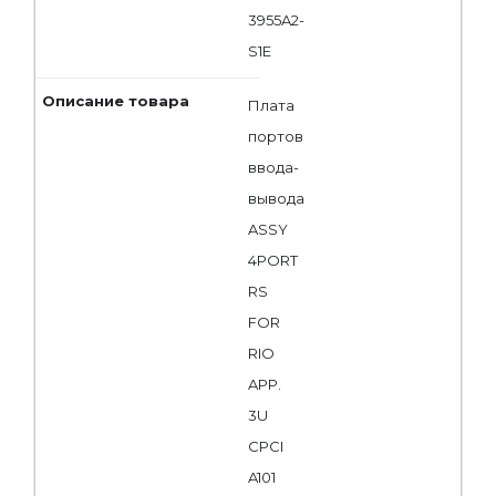
3955A2-
S1E
Плата
портов
ввода-
вывода
ASSY
4PORT
RS
FOR
RIO
APP.
3U
CPCI
A101