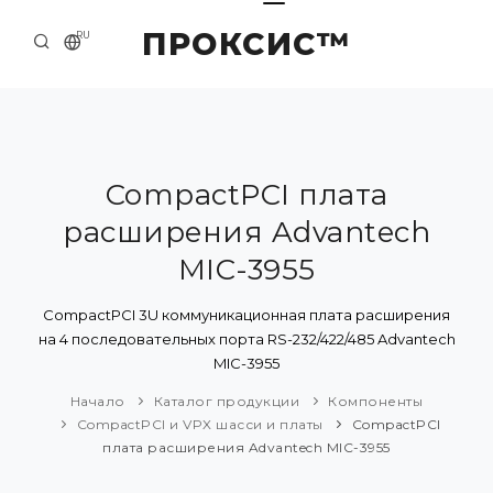
ПРОКСИС™
RU
НАЧАЛО
КОНТАКТЫ
О КОМПАНИИ
CompactPCI плата
расширения Advantech
ПРИМЕРЫ И РЕШЕНИЯ
MIC-3955
КАТАЛОГ ПРОДУКЦИИ
CompactPCI 3U коммуникационная плата расширения
ПРЕСС-ЦЕНТР
на 4 последовательных порта RS-232/422/485 Advantech
MIC-3955
Начало
Каталог продукции
Компоненты
CompactPCI и VPX шасси и платы
CompactPCI
плата расширения Advantech MIC-3955