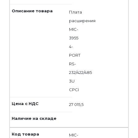
Плата
расширения
MIC-
3955
4-
PORT
RS-
232/422/485
3U
CPCI
27 015,5
MIC-