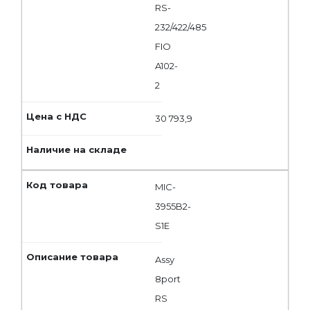
RS-
232/422/485
FIO
A102-
2
30 793,9
MIC-
3955B2-
S1E
Assy
8port
RS