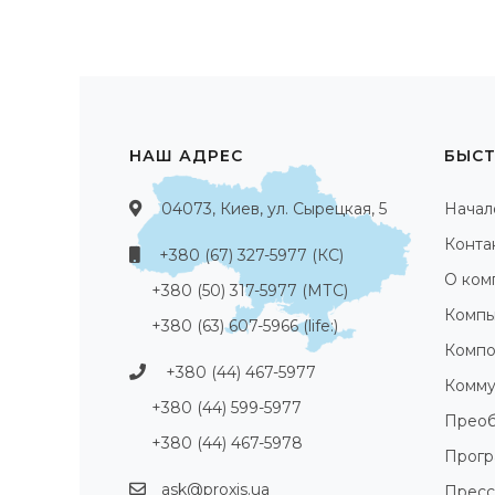
НАШ АДРЕС
БЫСТ
04073, Киев, ул. Сырецкая, 5
Начал
Конта
+380 (67) 327-5977 (КС)
О ком
+380 (50) 317-5977 (МТС)
Компь
+380 (63) 607-5966 (life:)
Компо
+380 (44) 467-5977
Комму
+380 (44) 599-5977
Преоб
+380 (44) 467-5978
Прог
ask@proxis.ua
Пресс