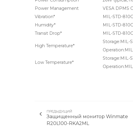
Power Consumption
26W typical, n
Power Management
VESA DPMS C
Vibration*
MIL-STD-810G
Humidity*
MIL-STD-810G
Transit Drop*
MIL-STD-810G
Storage:MIL-
High Temperature*
Operation:MI
Storage:MIL-
Low Temperature*
Operation:MI
ПРЕДЫДУЩИЙ
Защищенный монитор Winmate
R20L100-RKA2ML