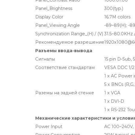
Panel_Contrast Ratio
1000:01:00
Panel_Brightness
300(typ.)
Display Color
16.7M colors
Panel_Viewing Angle
-89~89(H); -8
Synchronization Range_(H) / (V)
31.5~80.0KHz 
Рекомендуемое разрешение
1920x1080@6
Разъемы ввода-вывода
Сигналы
15 pin D-Sub, 
Соответствие стандартам
VESA DDC 1/
1 x AC Power i
5 x BNCs (R,G,
Раземы на задней стенке
1 x VGA
1 x DVI-D
1 x RS-232 Tou
Механические характеристики и услови
Power Input
AC 100~240V, 