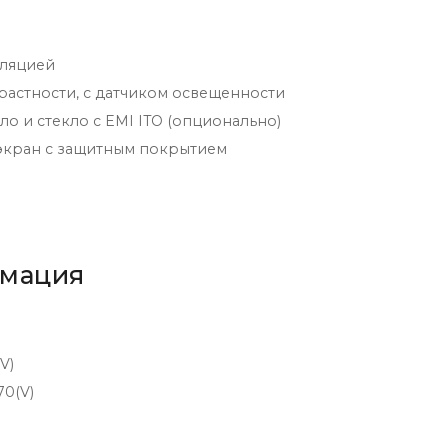
оляцией
растности, с датчиком освещенности
о и стекло с EMI ITO (опционально)
экран с защитным покрытием
рмация
(V)
70(V)