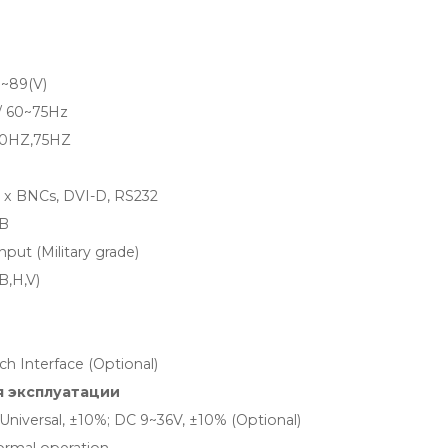
9~89(V)
/ 60~75Hz
0HZ,75HZ
5 x BNCs, DVI-D, RS232
2B
nput (Military grade)
B,H,V)
ch Interface (Optional)
я эксплуатации
Universal, ±10%; DC 9~36V, ±10% (Optional)