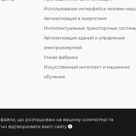
Использование интерфейса человек-маш
Автоматизация в энергетике
Интеллектуальные транспортные систем
Автоматизация зданий и управление
электроэнергией
Умная фабрика
Искусственный интеллект и машинное
обучение
 файли, що розташовані на вашому компютері та
© 2004 - 2026 ПРОКСИС™ - промышленные компьютеры и систем
но відтворювати вміст сайту