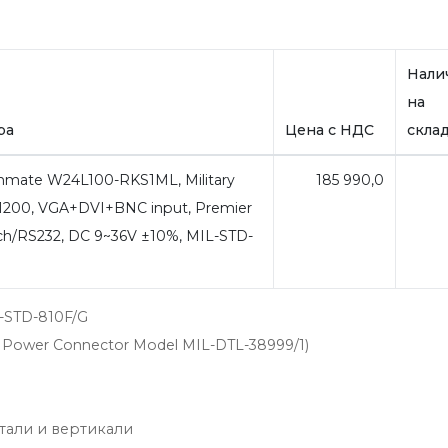
Нали
на
ра
Цена с НДС
скла
mate W24L100-RKS1ML, Military
185 990,0
x1200, VGA+DVI+BNC input, Premier
uch/RS232, DC 9~36V ±10%, MIL-STD-
-STD-810F/G
e Power Connector Model MIL-DTL-38999/1)
тали и вертикали