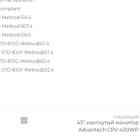
ormal operation
ompliant
 Method 514.5
 Method 507.4
 Method 516.5
STD-810G Method501.4
L-STD-810F Method501.4
STD-810G Method502.4
L-STD-810F Method502.4
СЛЕДУЮЩИЙ
43" изогнутый монитор
Advantech CRV-430WP