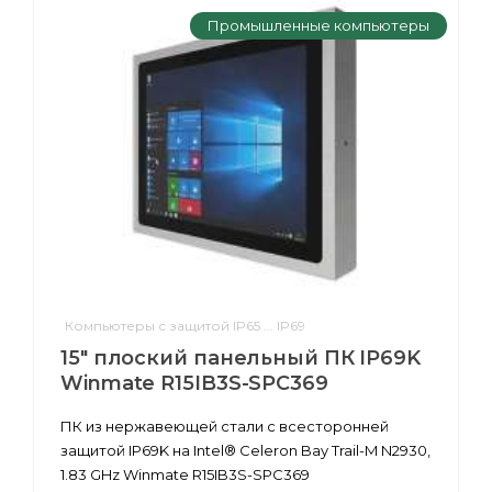
Промышленные компьютеры
Компьютеры с защитой IP65 ... IP69
15" плоский панельный ПК IP69K
Winmate R15IB3S-SPC369
ПК из нержавеющей стали с всесторонней
защитой IP69K на Intel® Celeron Bay Trail-M N2930,
1.83 GHz Winmate R15IB3S-SPC369