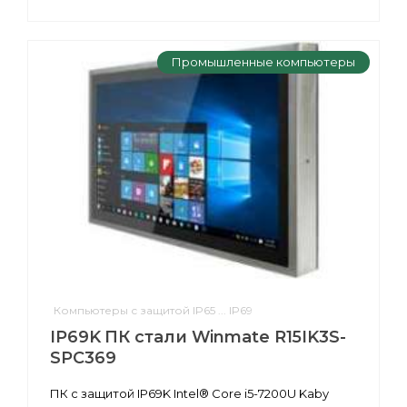
Промышленные компьютеры
Компьютеры с защитой IP65 ... IP69
IP69K ПК стали Winmate R15IK3S-
SPC369
ПК с защитой IP69K Intel® Core i5-7200U Kaby