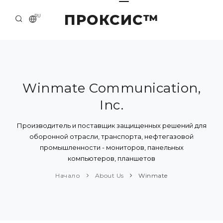
ПРОКСИС™
RU
НАЧАЛО
КОНТАКТЫ
О КОМПАНИИ
Winmate Communication,
Inc.
ПРИМЕРЫ И РЕШЕНИЯ
КАТАЛОГ ПРОДУКЦИИ
Производитель и поставщик защищенных решений для
оборонной отрасли, транспорта, нефтегазовой
ПРЕСС-ЦЕНТР
промышленности - мониторов, панельных
компьютеров, планшетов
Начало
About Us
Winmate