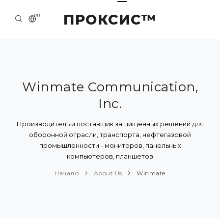
ПРОКСИС™
RU
НАЧАЛО
КОНТАКТЫ
О КОМПАНИИ
Winmate Communication,
Inc.
ПРИМЕРЫ И РЕШЕНИЯ
КАТАЛОГ ПРОДУКЦИИ
Производитель и поставщик защищенных решений для
оборонной отрасли, транспорта, нефтегазовой
ПРЕСС-ЦЕНТР
промышленности - мониторов, панельных
компьютеров, планшетов
Начало
About Us
Winmate