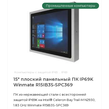
Промышленные компьютеры
Компьютеры с защитой IP65 ... IP69
15" плоский панельный ПК IP69K
Winmate R15IB3S-SPC369
ПК из нержавеющей стали с всесторонней
защитой IP69K на Intel® Celeron Bay Trail-M N2930,
1.83 GHz Winmate R15IB3S-SPC369