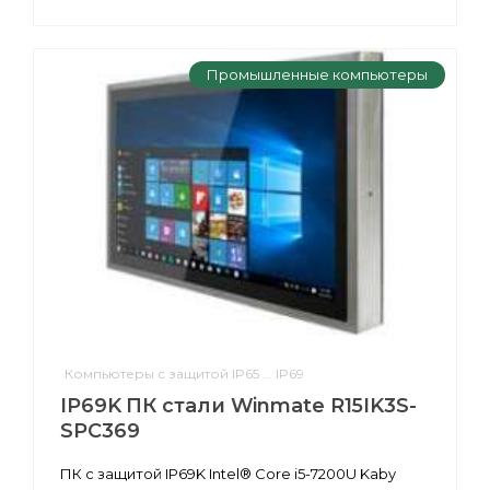
Промышленные компьютеры
Компьютеры с защитой IP65 ... IP69
IP69K ПК стали Winmate R15IK3S-
SPC369
ПК с защитой IP69K Intel® Core i5-7200U Kaby