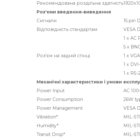
Рекомендована роздільна здатність
1920x
Роз'єми введення-виведення
Сигнали
15 pin 
Відповідність стандартам
VESA D
1 x AC 
5 x BNC
Роз'єм на задній стінці
1 x VGA
1 x DVI
1 x RS-
Механічні характеристики і умови експлу
Power Input
AC 100~
Power Consumption
26W typ
Power Management
VESA D
Vibration*
MIL-ST
Humidity*
MIL-ST
Transit Drop*
MIL-ST