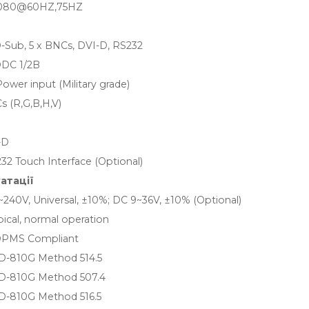
1080@60HZ,75HZ
D-Sub, 5 x BNCs, DVI-D, RS232
DC 1/2B
Power input (Military grade)
s (R,G,B,H,V)
-D
232 Touch Interface (Optional)
атації
240V, Universal, ±10%; DC 9~36V, ±10% (Optional)
ical, normal operation
PMS Compliant
D-810G Method 514.5
D-810G Method 507.4
D-810G Method 516.5