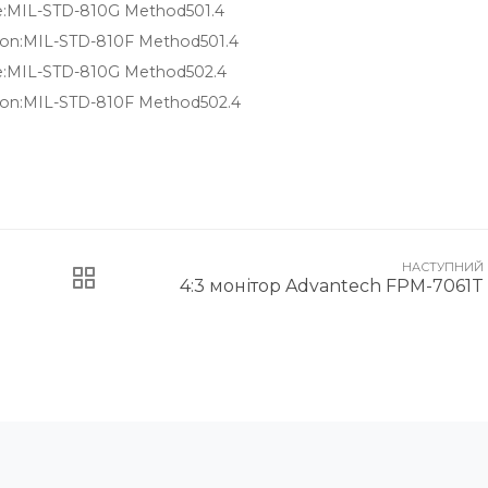
e:MIL-STD-810G Method501.4
ion:MIL-STD-810F Method501.4
e:MIL-STD-810G Method502.4
ion:MIL-STD-810F Method502.4
НАСТУПНИЙ
4:3 монітор Advantech FPM-7061T