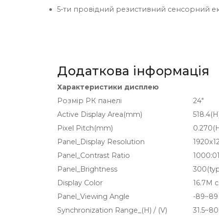
5-ти провідний резистивний сенсорний ек
Додаткова інформація
Характеристики дисплею
Розмір РК панелі
24"
Active Display Area(mm)
518.4(H
Pixel Pitch(mm)
0.270(H
Panel_Display Resolution
1920x1
Panel_Contrast Ratio
1000:0
Panel_Brightness
300(typ
Display Color
16.7M c
Panel_Viewing Angle
-89~89(
Synchronization Range_(H) / (V)
31.5~8