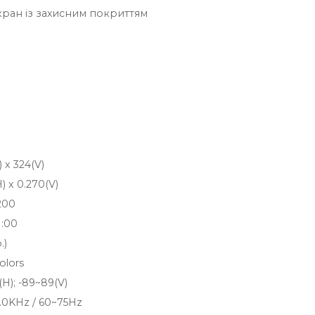
ран із захисним покриттям
) x 324(V)
) x 0.270(V)
200
1:00
.)
olors
H); -89~89(V)
0.0KHz / 60~75Hz