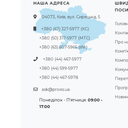
НАША АДРЕСА
ШВИД
ПОС
04073, Київ, вул. Сирецька, 5
Голов
+380 (67) 327-5977 (КС)
Конта
+380 (50) 317-5977 (МТС)
Про н
+380 (63) 607-5966 (life:)
Комп'
+380 (44) 467-5977
Компо
+380 (44) 599-5977
Комуні
+380 (44) 467-5978
Перет
Прогр
ask@proxis.ua
Нови
Понеділок - П'ятниця:
09:00 -
17:00