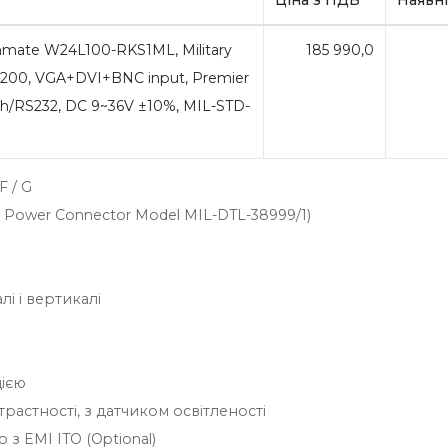
mate W24L100-RKS1ML, Military
185 990,0
x1200, VGA+DVI+BNC input, Premier
ch/RS232, DC 9~36V ±10%, MIL-STD-
 / G
e Power Connector Model MIL-DTL-38999/1)
і і вертикалі
цією
растності, з датчиком освітленості
 з EMI ITO (Optional)