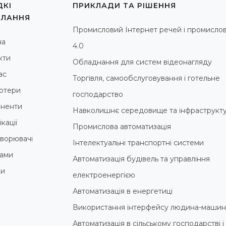
КІ
ПРИКЛАДИ ТА РІШЕННЯ
ИЛАННЯ
Промисловий Інтернет речей і промислов
на
4.0
кти
Обладнання для систем відеонагляду
ас
Торгівля, самообслуговування і готельне
ютери
господарство
ненти
Навколишнє середовище та інфраструкт
кації
Промислова автоматизація
ворювачі
Інтелектуальні транспортні системи
ами
Автоматизація будівель та управління
ни
електроенергією
Автоматизація в енергетиці
Використання інтерфейсу людина-машин
Автоматизація в сільському господарстві 