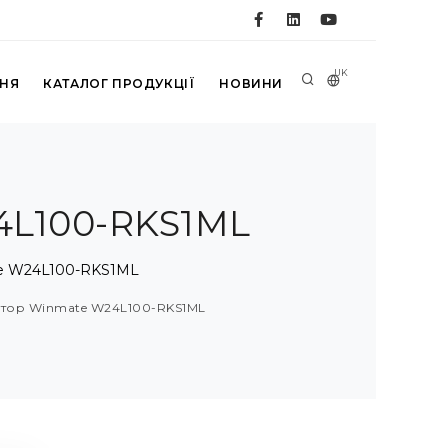
UK
ННЯ
КАТАЛОГ ПРОДУКЦІЇ
НОВИНИ
4L100-RKS1ML
te W24L100-RKS1ML
ітор Winmate W24L100-RKS1ML