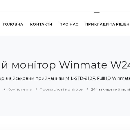
ГОЛОВНА
КОНТАКТИ
ПРО НАС
ПРИКЛАДИ ТА РІШЕ
ий монітор Winmate W2
р з військовим прийманням MIL-STD-810F, FullHD Winma
ї
Компоненти
Промислові монітори
24" захищений мон