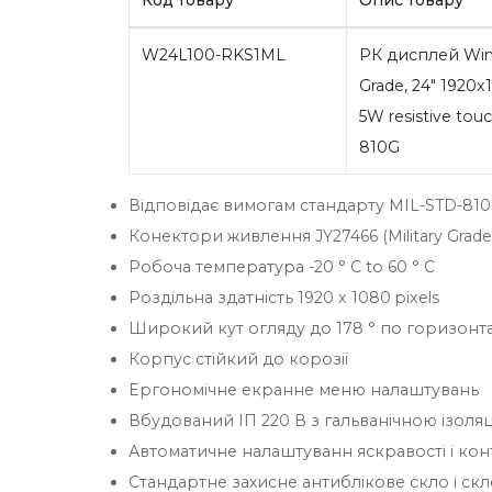
W24L100-RKS1ML
РК дисплей Win
Grade, 24" 1920
5W resistive tou
810G
Відповідає вимогам стандарту MIL-STD-810F
Конектори живлення JY27466 (Military Grad
Робоча температура -20 ° C to 60 ° C
Роздільна здатність 1920 x 1080 pixels
Широкий кут огляду до 178 ° по горизонтал
Корпус стійкий до корозії
Ергономічне екранне меню налаштувань
Вбудований ІП 220 В з гальванічною ізоля
Автоматичне налаштуванн яскравості і конт
Стандартне захисне антиблікове скло і скло