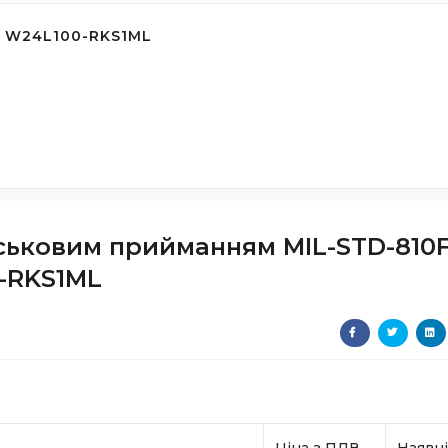
 W24L100-RKS1ML
ськовим прийманням MIL-STD-810F
-RKS1ML
Ціна з ПДВ
Наявні