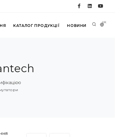
UK
ННЯ
КАТАЛОГ ПРОДУКЦІЇ
НОВИНИ
antech
тифікацією
мутатори
ання