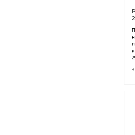
P
2
П
н
п
к
2
Ч