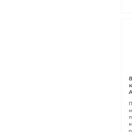
A
П
н
п
к
о