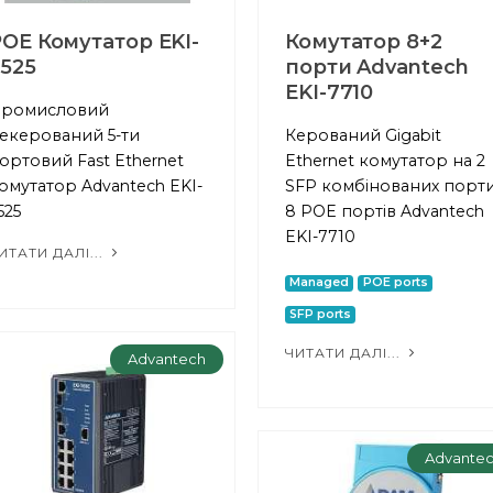
OE Комутатор EKI-
Комутатор 8+2
525
порти Advantech
EKI-7710
ромисловий
екерований 5-ти
Керований Gigabit
ортовий Fast Ethernet
Ethernet комутатор на 2
омутатор Advantech EKI-
SFP комбінованих порти
525
8 POE портів Advantech
EKI-7710
ИТАТИ ДАЛІ...
Managed
POE ports
SFP ports
ЧИТАТИ ДАЛІ...
Advantech
Advante