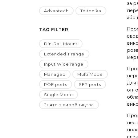
за р
пере
Advantech
Teltonika
або 
Пере
TAG FILTER
ввод
вико
Din-Rail Mount
розв
Extended T range
мере
Input Wide range
Пром
Managed
Multi Mode
пере
Для 
POE ports
SFP ports
опто
Single Mode
обла
вико
Знято з виробництва
Пром
несп
поля
елек