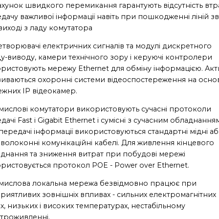
ахунок швидкого перемикання гарантують відсутність втра
дачу важливої ​​інформації навіть при пошкодженні ліній зв
виході з ладу комутатора
творювачі електричних сигналів та модулі дискретного
у-виводу, камери технічного зору і керуючі контролери
ристовують мережу Ethernet для обміну інформацією. Ак
иваються охоронні системи відеоспостереження на основ
жних IP відеокамер.
ислові комутатори використовують сучасні протоколи
дачі Fast і Gigabit Ethernet і сумісні з сучасним обладнанням
передачі інформації використовуються стандартні мідні а
волоконні комунікаційні кабелі. Для живлення кінцевого
днання та зниження витрат при побудові мережі
ристовується протокол POE - Power over Ethernet.
ислова локальна мережа безвідмовно працює при
риятливих зовнішніх впливах - сильних електромагнітних
х, низьких і високих температурах, нестабільному
троживленні.