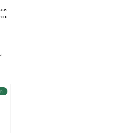
ання
віть
і
ch