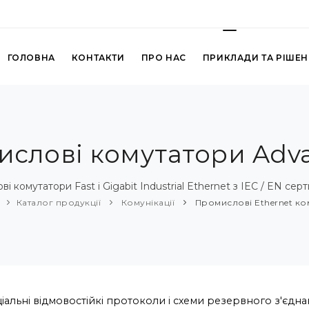
ГОЛОВНА
КОНТАКТИ
ПРО НАС
ПРИКЛАДИ ТА РІШЕ
слові комутатори Adv
і комутатори Fast і Gigabit Industrial Ethernet з IEC / EN сер
Каталог продукції
Комунікації
Промислові Ethernet ко
іальні відмовостійкі протоколи і схеми резервного з'єдн