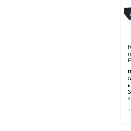
п
E
П
G
к
2
A
Ч