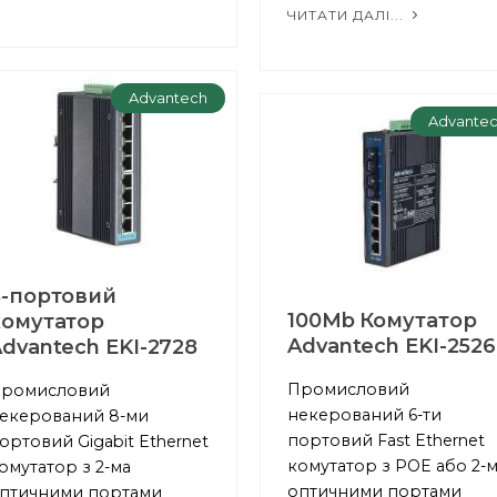
ЧИТАТИ ДАЛІ...
Advantech
Advante
8-портовий
100Mb Комутатор
комутатор
Advantech EKI-2526
dvantech EKI-2728
Промисловий
ромисловий
некерований 6-ти
екерований 8-ми
портовий Fast Ethernet
ортовий Gigabit Ethernet
комутатор з POE або 2-
омутатор з 2-ма
оптичними портами
птичними портами