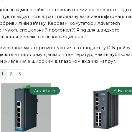
іальні відмовостійкі протоколи і схеми резервного з'єдн
нтують відсутність втрат і передачу важливої ​​інформації на
обриви ліній зв'язку. Керовані комутатори Advantech
римують спеціальний протокол X-Ring для швидкого
овлення мережі в разі пошкодження.
ислові комутатори монтуються на стандартну DIN рейку,
юють в широкому діапазоні температур, мають дубльован
и живлення з широким діапазоном вхідних напруг.
1
2
3
Advantech
Advante