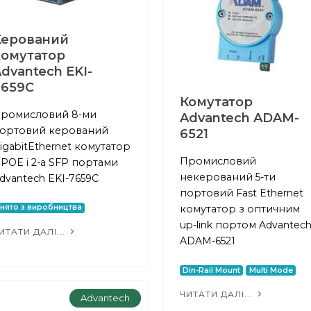
Керований
комутатор
dvantech EKI-
7659C
Комутатор
ромисловий 8-ми
Advantech ADAM-
ортовий керований
6521
igabitEthernet комутатор
Промисловий
 POE і 2-а SFP портами
некерований 5-ти
dvantech EKI-7659C
портовий Fast Ethernet
нято з виробництва
комутатор з оптичним
up-link портом Advantec
ИТАТИ ДАЛІ...
ADAM-6521
Din-Rail Mount
Multi Mode
ЧИТАТИ ДАЛІ...
Advantech