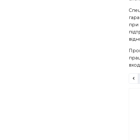
Спец
гара
при 
підт
відн
Пром
прац
вход