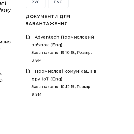
РУС
ENG
т і
'язку
ДОКУМЕНТИ ДЛЯ
ЗАВАНТАЖЕННЯ
Advantech Промисловий
тивно
зв'язок (Eng)
і
Завантажено: 19.10.18, Розмір:
3.8M
Промислові комунікації в
.
еру IoT (Eng)
бо
Завантажено: 10.12.19, Розмір:
9.9M