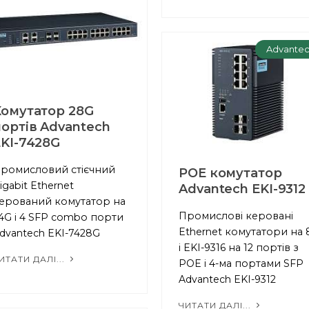
Advante
Комутатор 28G
ортів Advantech
KI-7428G
ромисловий стієчний
POE комутатор
igabit Ethernet
Advantech EKI-9312
ерований комутатор на
Промислові керовані
4G і 4 SFP combo порти
Ethernet комутатори на 
dvantech EKI-7428G
і EKI-9316 на 12 портів з
ИТАТИ ДАЛІ...
POE і 4-ма портами SFP
Advantech EKI-9312
ЧИТАТИ ДАЛІ...