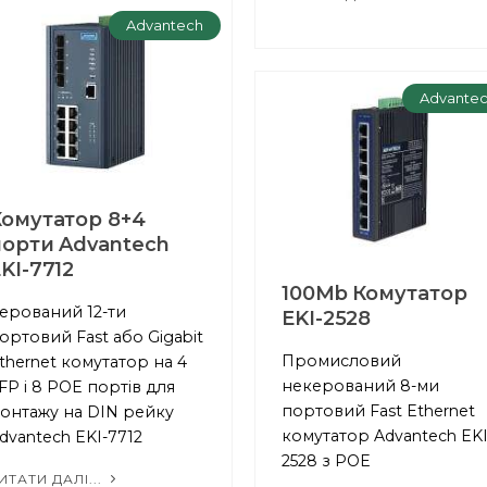
Advantech
Advante
Комутатор 8+4
порти Advantech
KI-7712
100Mb Комутатор
ерований 12-ти
EKI-2528
ортовий Fast або Gigabit
Промисловий
thernet комутатор на 4
некерований 8-ми
FP і 8 POE портів для
портовий Fast Ethernet
онтажу на DIN рейку
комутатор Advantech EKI
dvantech EKI-7712
2528 з POE
ИТАТИ ДАЛІ...