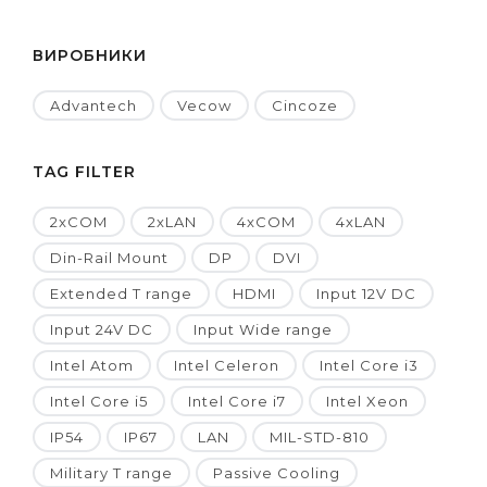
ВИРОБНИКИ
Advantech
Vecow
Cincoze
TAG FILTER
2xCOM
2xLAN
4xCOM
4xLAN
Din-Rail Mount
DP
DVI
Extended T range
HDMI
Input 12V DC
Input 24V DC
Input Wide range
Intel Atom
Intel Celeron
Intel Core i3
Intel Core i5
Intel Core i7
Intel Xeon
IP54
IP67
LAN
MIL-STD-810
Military T range
Passive Cooling