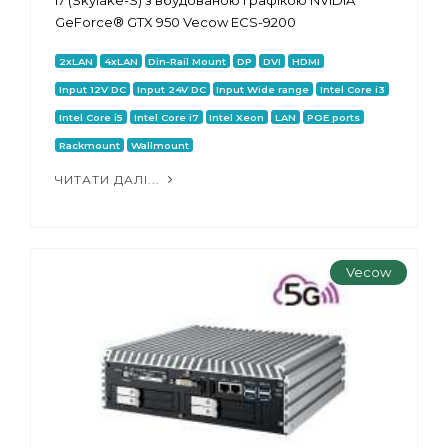
GeForce® GTX 950 Vecow ECS-9200
2xLAN
4xLAN
Din-Rail Mount
DP
DVI
HDMI
Input 12V DC
Input 24V DC
Input Wide range
Intel Core i3
Intel Core i5
Intel Core i7
Intel Xeon
LAN
POE ports
Rackmount
Wallmount
ЧИТАТИ ДАЛІ...
Vecow