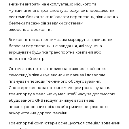
знизити витрати на експлуатацію міського та
муніципального транспорту за рахунок впровадження
системи безконтактної оплати перевезень, підвищення
безпеки пасажирів завдяки системам
відеоспостереження.
Зниження витрат, оптимізація маршрутів, підвищення
безпеки перевезень - це завдання, які змушена
вирішувати будь яка транспортна компанія або
логістичний центр.
Оптимізація потоків великовантажних і кар'єрних
самоскидів підвищує економію палива і дозволяє
планувати періоди технічного обслуговування.
Спостереження за поточним місцем розташування
транспорту в реальному масштабі часу за допомогою
вбудованого GPS модуля знижує втрати від
несанкціонованих поїздок або ризики нецільового
використання дорогої техніки.
Транспортні комп'ютери оснащуються спеціалізованими