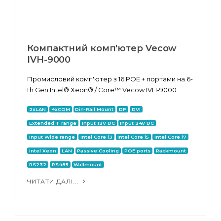
Компактний комп'ютер Vecow
IVH-9000
Промисловий комп'ютер з 16 POE + портами на 6-
th Gen Intel® Xeon® / Core™ Vecow IVH-9000
2xLAN
4xCOM
Din-Rail Mount
DP
DVI
Extended T range
Input 12V DC
Input 24V DC
Input Wide range
Intel Core i3
Intel Core i5
Intel Core i7
Intel Xeon
LAN
Passive Cooling
POE ports
Rackmount
RS232
RS485
Wallmount
ЧИТАТИ ДАЛІ...