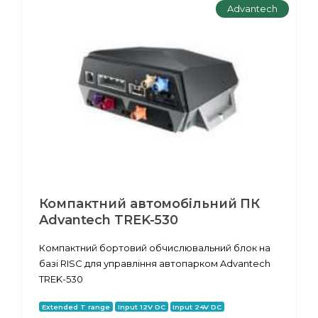
Advantech
Компактний автомобільний ПК
Advantech TREK-530
Компактний бортовий обчислювальний блок на
базі RISC для управління автопарком Advantech
TREK-530
Extended T range
Input 12V DC
Input 24V DC