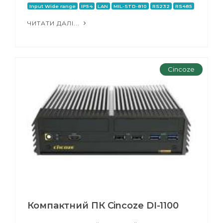
Input Wide range
IP54
LAN
MIL-STD-810
RS232
RS485
ЧИТАТИ ДАЛІ...
Cincoze
Компактний ПК Cincoze DI-1100