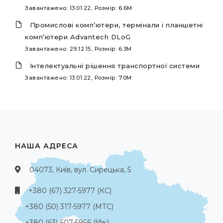
Завантажено: 13.01.22, Розмір: 6.6M
Промислові комп’ютери, термінали і планшетні
комп’ютери Advantech DLoG
Завантажено: 29.12.15, Розмір: 6.3M
Інтелектуальні рішення транспортної системи
Завантажено: 13.01.22, Розмір: 7.0M
НАША АДРЕСА
04073, Київ, вул. Сирецька, 5
+380 (67) 327-5977 (КС)
+380 (50) 317-5977 (МТС)
+380 (63) 607-5966 (life:)