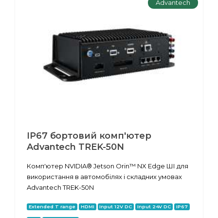
Advantech
IP67 бортовий комп'ютер
Advantech TREK-50N
Комп'ютер NVIDIA® Jetson Orin™ NX Edge ШІ для
використання в автомобілях і складних умовах
Advantech TREK-50N
Extended T range
HDMI
Input 12V DC
Input 24V DC
IP67