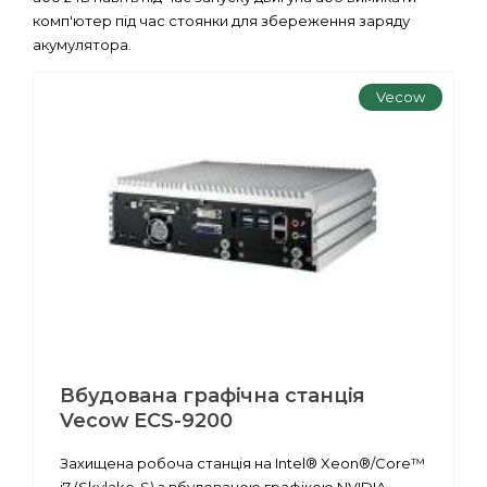
комп'ютер під час стоянки для збереження заряду
акумулятора.
Vecow
Вбудована графічна станція
Vecow ECS-9200
Захищена робоча станція на Intel® Xeon®/Core™
i7 (Skylake-S) з вбудованою графікою NVIDIA