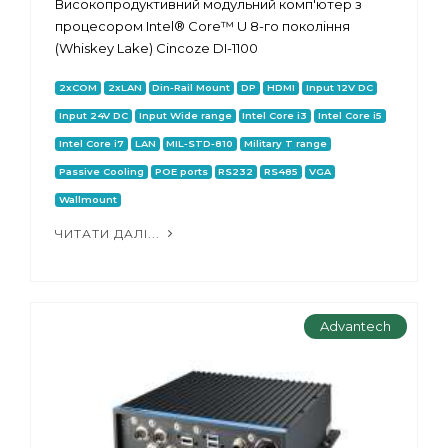
Високопродуктивний модульний комп'ютер з
процесором Intel® Core™ U 8-го покоління
(Whiskey Lake) Cincoze DI-1100
2xCOM
2xLAN
Din-Rail Mount
DP
HDMI
Input 12V DC
Input 24V DC
Input Wide range
Intel Core i3
Intel Core i5
Intel Core i7
LAN
MIL-STD-810
Military T range
Passive Cooling
POE ports
RS232
RS485
VGA
Wallmount
ЧИТАТИ ДАЛІ...
Advantech