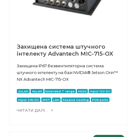
Захищена система штучного
інтелекту Advantech MIC-715-OX
Захищена IP67 безвентиляторна система
штучного інтелекту на базі NVIDIA® Jetson Orin™
NX Advantech MIC-715-OX
2xLAN
4xLAN
Extended T range
HDMI
Input 12V DC
Input 24V DC
IP67
LAN
Passive Cooling
POE ports
ЧИТАТИ ДАЛІ...