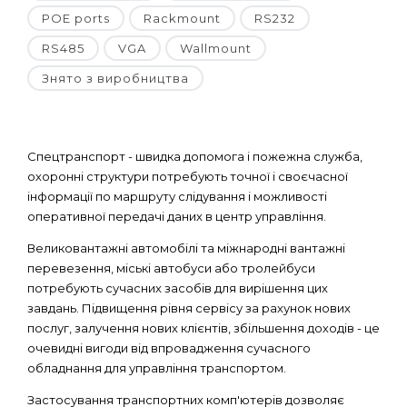
POE ports
Rackmount
RS232
RS485
VGA
Wallmount
Знято з виробництва
Спецтранспорт - швидка допомога і пожежна служба,
охоронні структури потребують точної і своєчасної
інформації по маршруту слідування і можливості
оперативної передачі даних в центр управління.
Великовантажні автомобілі та міжнародні вантажні
перевезення, міські автобуси або тролейбуси
потребують сучасних засобів для вирішення цих
завдань. Підвищення рівня сервісу за рахунок нових
послуг, залучення нових клієнтів, збільшення доходів - це
очевидні вигоди від впровадження сучасного
обладнання для управління транспортом.
Застосування транспортних комп'ютерів дозволяє