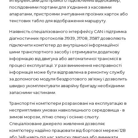
інтерфейсами для прямого підключення відеокамер,
послідовними портами для з'єднання з касовими
апаратами, пристроями зчитування проїзних карток або
текстових табло для відображення маршруту.
Наявність спеціалізованого інтерфейсу CAN і підтримка
діагностичних протоколів J1939, J1708, J1587 дозволяють
підключити комп'ютер до внутрішньої інформаційної
шини транспортного засобу і отримувати додаткову
інформацію від двигуна або автоматичної трансмісії в
процесі експлуатації. У разі виникнення несправності
інформація може бути відправлена ​​в ремонтну службу
за допомогою модуля бездротового зв'язку і дозволить
швидко укомплектувати аварійну бригаду необхідними
запасними частинами.
Транспортні комп'ютери розраховані на експлуатацію в
несприятливих умовах навколишнього середовища - в
зимові морози, літню спеку і осінню сльоту.
Спеціалізоване джерело живлення дозволяє
комп'ютеру надійно працювати від бортової мережі 12В
або 24В навіть під час запуску двигуна або вимикати