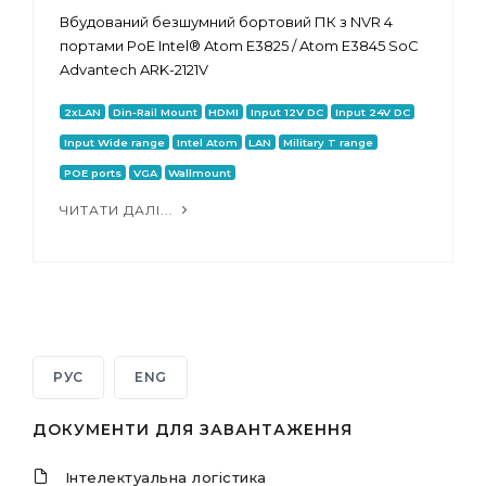
Вбудований безшумний бортовий ПК з NVR 4
портами PoE Intel® Atom E3825 / Atom E3845 SoC
Advantech ARK-2121V
2xLAN
Din-Rail Mount
HDMI
Input 12V DC
Input 24V DC
Input Wide range
Intel Atom
LAN
Military T range
POE ports
VGA
Wallmount
ЧИТАТИ ДАЛІ...
РУС
ENG
ДОКУМЕНТИ ДЛЯ ЗАВАНТАЖЕННЯ
Інтелектуальна логістика