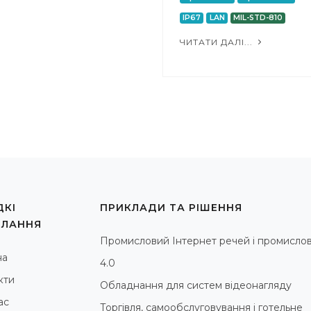
IP67
LAN
MIL-STD-810
ЧИТАТИ ДАЛІ...
КІ
ПРИКЛАДИ ТА РІШЕННЯ
ИЛАННЯ
Промисловий Інтернет речей і промислов
на
4.0
кти
Обладнання для систем відеонагляду
ас
Торгівля, самообслуговування і готельне