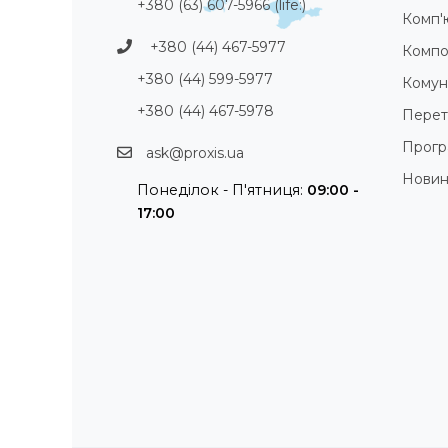
+380 (63) 607-5966 (life:)
Комп'
+380 (44) 467-5977
Компо
+380 (44) 599-5977
Комуні
+380 (44) 467-5978
Перет
Прогр
ask@proxis.ua
Нови
Понеділок - П'ятниця:
09:00 -
17:00