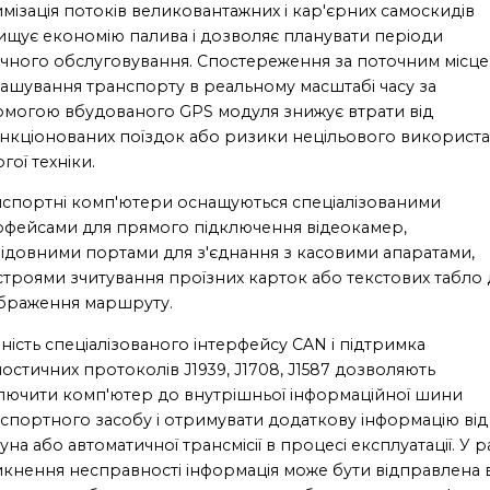
мізація потоків великовантажних і кар'єрних самоскидів
ищує економію палива і дозволяє планувати періоди
ічного обслуговування. Спостереження за поточним місц
ашування транспорту в реальному масштабі часу за
могою вбудованого GPS модуля знижує втрати від
нкціонованих поїздок або ризики нецільового використ
гої техніки.
спортні комп'ютери оснащуються спеціалізованими
рфейсами для прямого підключення відеокамер,
ідовними портами для з'єднання з касовими апаратами,
троями зчитування проїзних карток або текстових табло 
браження маршруту.
ність спеціалізованого інтерфейсу CAN і підтримка
ностичних протоколів J1939, J1708, J1587 дозволяють
лючити комп'ютер до внутрішньої інформаційної шини
спортного засобу і отримувати додаткову інформацію від
уна або автоматичної трансмісії в процесі експлуатації. У р
кнення несправності інформація може бути відправлена ​​