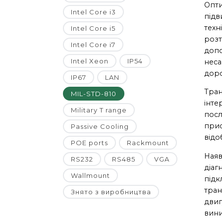
Опти
Intel Core i3
підв
техн
Intel Core i5
розт
Intel Core i7
допо
Intel Xeon
IP54
неса
доро
IP67
LAN
Тран
MIL-STD-810
інте
Military T range
посл
прис
Passive Cooling
відо
POE ports
Rackmount
Наяв
RS232
RS485
VGA
діаг
Wallmount
підк
тран
Знято з виробництва
двиг
вини