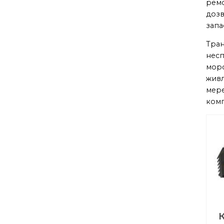
ремо
дозв
запа
Тран
несп
моро
живл
мере
комп