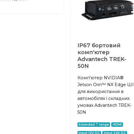
IP67 бортовий
комп'ютер
Advantech TREK-
50N
Комп'ютер NVIDIA®
Jetson Orin™ NX Edge ШІ
для використання в
автомобілях і складних
умовах Advantech TREK-
50N
Extended T range
HDMI
Input 12V DC
Input 24V DC