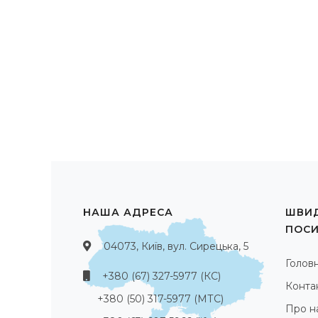
НАША АДРЕСА
ШВИД
ПОС
04073, Київ, вул. Сирецька, 5
Голов
+380 (67) 327-5977 (КС)
Конта
+380 (50) 317-5977 (МТС)
Про н