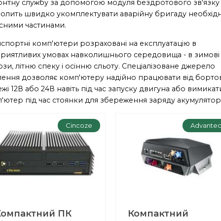
нтну службу за допомогою модуля бездротового зв'язку 
олить швидко укомплектувати аварійну бригаду необхід
сними частинами.
спортні комп'ютери розраховані на експлуатацію в
риятливих умовах навколишнього середовища - в зимові
зи, літню спеку і осінню сльоту. Спеціалізоване джерело
ення дозволяє комп'ютеру надійно працювати від борто
жі 12В або 24В навіть під час запуску двигуна або вимикат
'ютер під час стоянки для збереження заряду акумулятор
Cincoze
Advante
Компактний ПК
Компактний