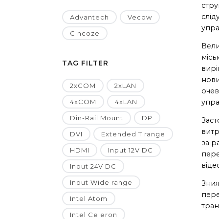
стру
слід
Advantech
Vecow
упра
Cincoze
Вели
місь
TAG FILTER
вирі
нови
2xCOM
2xLAN
очев
4xCOM
4xLAN
упра
Din-Rail Mount
DP
Заст
витр
DVI
Extended T range
за р
HDMI
Input 12V DC
пере
віде
Input 24V DC
Input Wide range
Зниж
пере
Intel Atom
тран
Intel Celeron