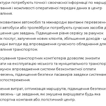
ктури потребують точної і своєчасної інформації по марш
ування і можливості оперативної передачі даних в центр
вління.
ковантажні автомобілі та міжнародні вантажні перевезенн
кі автобуси або тролейбуси потребують сучасних засобів 
шення цих завдань. Підвищення рівня сервісу за рахунок
х послуг, залучення нових клієнтів, збільшення доходів - ц
идні вигоди від впровадження сучасного обладнання для
вління транспортом.
осування транспортних комп'ютерів дозволяє знизити
ати на експлуатацію міського та муніципального транспо
ахунок впровадження системи безконтактної оплати
везень, підвищення безпеки пасажирів завдяки системам
оспостереження.
ення витрат, оптимізація маршрутів, підвищення безпеки
везень - це завдання, які змушена вирішувати будь яка
спортна компанія або логістичний центр.