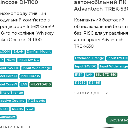
incoze DI-1100
автомобільний ПК
Advantech TREK-53
исокопродуктивний
одульний комп'ютер з
Компактний бортовий
роцесором Intel® Core™
обчислювальний блок н
 8-го покоління (Whiskey
базі RISC для управління
ake) Cincoze DI-1100
автопарком Advantech
TREK-530
2xCOM
2xLAN
Din-Rail Mount
Extended T range
Input 12V DC
DP
HDMI
Input 12V DC
Input 24V DC
Input Wide range
nput 24V DC
Input Wide range
IP54
LAN
MIL-STD-810
ntel Core i3
Intel Core i5
RS232
RS485
ntel Core i7
LAN
MIL-STD-810
ЧИТАТИ ДАЛІ...
ilitary T range
assive Cooling
POE ports
RS232
RS485
VGA
allmount
Advante
ИТАТИ ДАЛІ...