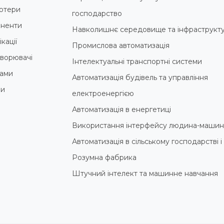
ютери
господарство
ненти
Навколишнє середовище та інфраструкт
кації
Промислова автоматизація
ворювачі
Інтелектуальні транспортні системи
ами
Автоматизація будівель та управління
ни
електроенергією
Автоматизація в енергетиці
Використання інтерфейсу людина-машин
Автоматизація в сільському господарстві 
Розумна фабрика
Штучний інтелект та машинне навчання