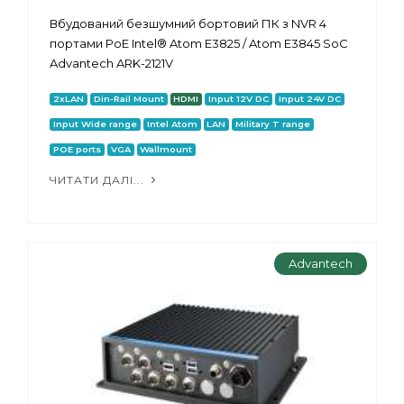
Вбудований безшумний бортовий ПК з NVR 4
портами PoE Intel® Atom E3825 / Atom E3845 SoC
Advantech ARK-2121V
2xLAN
Din-Rail Mount
HDMI
Input 12V DC
Input 24V DC
Input Wide range
Intel Atom
LAN
Military T range
POE ports
VGA
Wallmount
ЧИТАТИ ДАЛІ...
Advantech