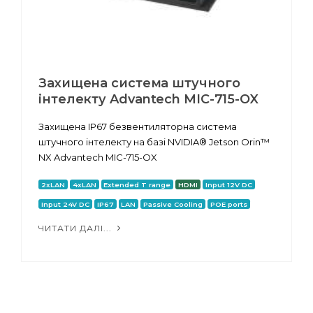
Захищена система штучного
інтелекту Advantech MIC-715-OX
Захищена IP67 безвентиляторна система
штучного інтелекту на базі NVIDIA® Jetson Orin™
NX Advantech MIC-715-OX
2xLAN
4xLAN
Extended T range
HDMI
Input 12V DC
Input 24V DC
IP67
LAN
Passive Cooling
POE ports
ЧИТАТИ ДАЛІ...