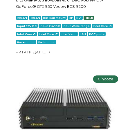
GeForce® GTX 950 Vecow ECS-9200
2xLAN
4xLAN
Din-Rail Mount
DP
DVI
HDMI
Input 12V DC
Input 24V DC
Input Wide range
Intel Core i3
Intel Core i5
Intel Core i7
Intel Xeon
LAN
POE ports
Rackmount
Wallmount
ЧИТАТИ ДАЛІ...
Cincoze