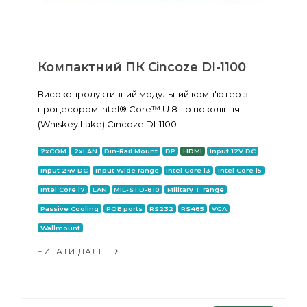
Компактний ПК Cincoze DI-1100
Високопродуктивний модульний комп'ютер з
процесором Intel® Core™ U 8-го покоління
(Whiskey Lake) Cincoze DI-1100
2xCOM
2xLAN
Din-Rail Mount
DP
HDMI
Input 12V DC
Input 24V DC
Input Wide range
Intel Core i3
Intel Core i5
Intel Core i7
LAN
MIL-STD-810
Military T range
Passive Cooling
POE ports
RS232
RS485
VGA
Wallmount
ЧИТАТИ ДАЛІ...