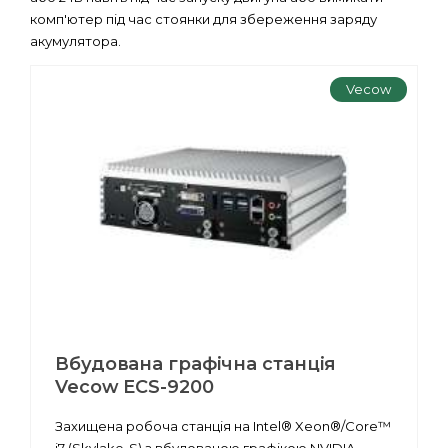
комп'ютер під час стоянки для збереження заряду
акумулятора.
Vecow
Вбудована графічна станція
Vecow ECS-9200
Захищена робоча станція на Intel® Xeon®/Core™
i7 (Skylake-S) з вбудованою графікою NVIDIA