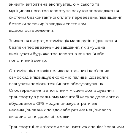
знизити витрати на експлуатацію міського та
муніципального транспорту за рахунок впровадження
системи безконтактної оплати перевезень, підвищення
безпеки пасажирів завдяки системам
відеоспостереження.
Зниження витрат, оптимізація маршрутів, підвищення
безпеки перевезень - це завдання, які змушена
вирішувати будь яка транспортна компанія або
логістичний центр.
Оптимізація потоків великовантажних і кар'єрних
самоскидів підвищує економію палива і дозволяє
планувати періоди технічного обслуговування.
Спостереження за поточним місцем розташування
транспорту в реальному масштабі часу за допомогою
вбудованого GPS модуля знижує втрати від
несанкціонованих поїздок або ризики нецільового
використання дорогої техніки.
Транспортні комп'ютери оснащуються спеціалізованими