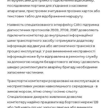
інтерфейсами для прямого підключення відеокамер,
послідовними портами для з'єднання з касовими
апаратами, пристроями зчитування проїзних карток або
текстових табло для відображення маршруту.
Наявність спеціалізованого інтерфейсу CAN і підтримка
діагностичних протоколів J1939, J1708, J1587 дозволяють
підключити комп'ютер до внутрішньої інформаційної
шини транспортного засобу і отримувати додаткову
інформацію від двигуна або автоматичної трансмісії в
процесі експлуатації. У разі виникнення несправності
інформація може бути відправлена ​​в ремонтну службу
за допомогою модуля бездротового зв'язку і дозволить
швидко укомплектувати аварійну бригаду необхідними
запасними частинами.
Транспортні комп'ютери розраховані на експлуатацію в
несприятливих умовах навколишнього середовища - в
зимові морози, літню спеку і осінню сльоту.
Спеціалізоване джерело живлення дозволяє
комп'ютеру надійно працювати від бортової мережі 12В
або 24В навіть під час запуску двигуна або вимикати