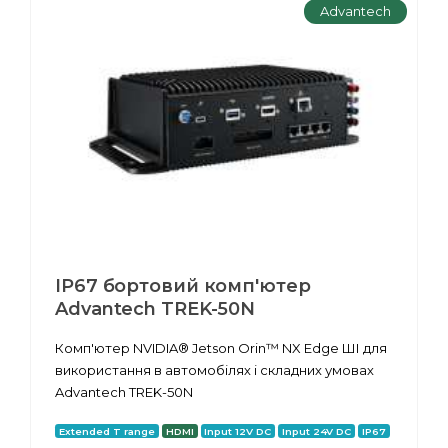
Advantech
IP67 бортовий комп'ютер
Advantech TREK-50N
Комп'ютер NVIDIA® Jetson Orin™ NX Edge ШІ для
використання в автомобілях і складних умовах
Advantech TREK-50N
Extended T range
HDMI
Input 12V DC
Input 24V DC
IP67