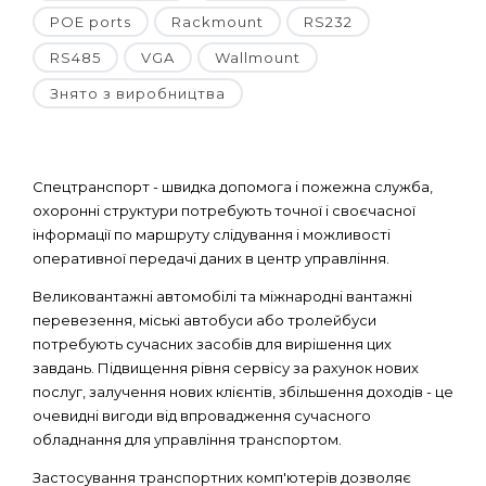
POE ports
Rackmount
RS232
RS485
VGA
Wallmount
Знято з виробництва
Спецтранспорт - швидка допомога і пожежна служба,
охоронні структури потребують точної і своєчасної
інформації по маршруту слідування і можливості
оперативної передачі даних в центр управління.
Великовантажні автомобілі та міжнародні вантажні
перевезення, міські автобуси або тролейбуси
потребують сучасних засобів для вирішення цих
завдань. Підвищення рівня сервісу за рахунок нових
послуг, залучення нових клієнтів, збільшення доходів - це
очевидні вигоди від впровадження сучасного
обладнання для управління транспортом.
Застосування транспортних комп'ютерів дозволяє