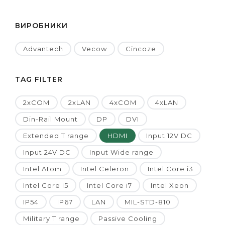
ВИРОБНИКИ
Advantech
Vecow
Cincoze
TAG FILTER
2xCOM
2xLAN
4xCOM
4xLAN
Din-Rail Mount
DP
DVI
Extended T range
HDMI
Input 12V DC
Input 24V DC
Input Wide range
Intel Atom
Intel Celeron
Intel Core i3
Intel Core i5
Intel Core i7
Intel Xeon
IP54
IP67
LAN
MIL-STD-810
Military T range
Passive Cooling