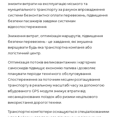
знизити витрати на експлуатацію міського та
муніципального транспорту за рахунок впровадження
системи безконтактної оплати перевезень, підвищення
безпеки пасажирів завдяки системам
відеоспостереження.
Зниження витрат, оптимізація маршрутів, підвищення
безпеки перевезень - це завдання, які змушена
вирішувати будь яка транспортна компанія або
логістичний центр.
Оптимізація потоків великовантажних і кар'єрних
самоскидів підвищує економію палива і дозволяє
планувати періоди технічного обслуговування.
Спостереження за поточним місцем розташування
транспорту в реальному масштабі часу за допомогою
вбудованого GPS модуля знижує втрати від
несанкціонованих поїздок або ризики нецільового
використання дорогої техніки.
Транспортні комп'ютери оснащуються спеціалізованими