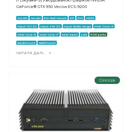
GeForce® GTX 950 Vecow ECS-9200
2xLAN
4xLAN
Din-Rail Mount
DP
DVI
HDMI
Input 12V DC
Input 24V DC
Input Wide range
Intel Core i3
Intel Core i5
Intel Core i7
Intel Xeon
LAN
POE ports
Rackmount
Wallmount
ЧИТАТИ ДАЛІ...
Cincoze