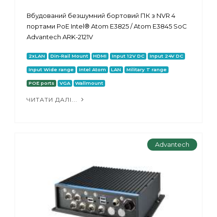
Вбудований безшумний бортовий ПК з NVR 4
портами PoE Intel® Atom E3825 / Atom E3845 SoC
Advantech ARK-2121V
2xLAN
Din-Rail Mount
HDMI
Input 12V DC
Input 24V DC
Input Wide range
Intel Atom
LAN
Military T range
POE ports
VGA
Wallmount
ЧИТАТИ ДАЛІ...
Advantech