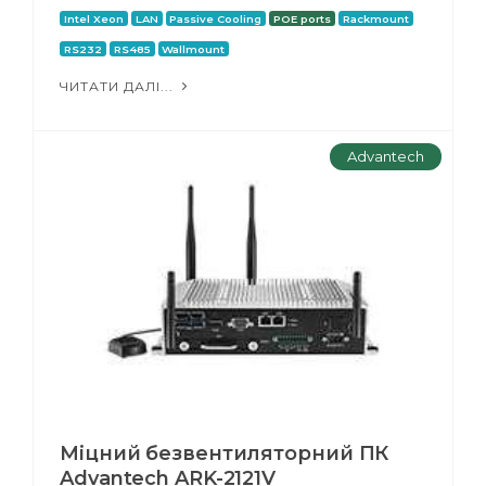
Intel Xeon
LAN
Passive Cooling
POE ports
Rackmount
RS232
RS485
Wallmount
ЧИТАТИ ДАЛІ...
Advantech
Міцний безвентиляторний ПК
Advantech ARK-2121V