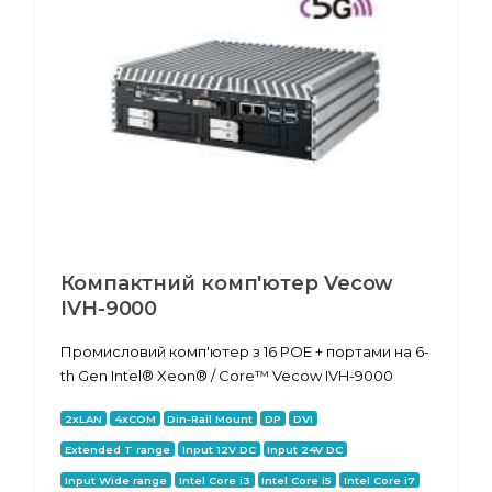
Компактний комп'ютер Vecow
IVH-9000
Промисловий комп'ютер з 16 POE + портами на 6-
th Gen Intel® Xeon® / Core™ Vecow IVH-9000
2xLAN
4xCOM
Din-Rail Mount
DP
DVI
Extended T range
Input 12V DC
Input 24V DC
Input Wide range
Intel Core i3
Intel Core i5
Intel Core i7