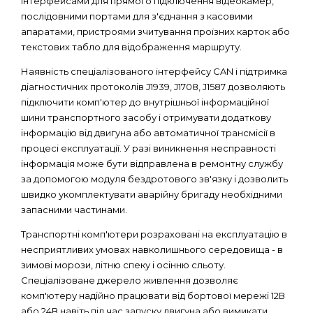
інтерфейсами для прямого підключення відеокамер,
послідовними портами для з'єднання з касовими
апаратами, пристроями зчитування проїзних карток або
текстових табло для відображення маршруту.
Наявність спеціалізованого інтерфейсу CAN і підтримка
діагностичних протоколів J1939, J1708, J1587 дозволяють
підключити комп'ютер до внутрішньої інформаційної
шини транспортного засобу і отримувати додаткову
інформацію від двигуна або автоматичної трансмісії в
процесі експлуатації. У разі виникнення несправності
інформація може бути відправлена ​​в ремонтну службу
за допомогою модуля бездротового зв'язку і дозволить
швидко укомплектувати аварійну бригаду необхідними
запасними частинами.
Транспортні комп'ютери розраховані на експлуатацію в
несприятливих умовах навколишнього середовища - в
зимові морози, літню спеку і осінню сльоту.
Спеціалізоване джерело живлення дозволяє
комп'ютеру надійно працювати від бортової мережі 12В
або 24В навіть під час запуску двигуна або вимикати