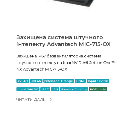
Захищена система штучного
інтелекту Advantech MIC-715-OX
Захищена IP67 безвентиляторна система
штучного інтелекту на базі NVIDIA® Jetson Orin™
NX Advantech MIC-715-OX
2xLAN
4xLAN
Extended T range
HDMI
Input 12V DC
Input 24V DC
IP67
LAN
Passive Cooling
POE ports
ЧИТАТИ ДАЛІ...