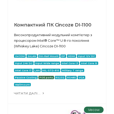
Компактний ПК Cincoze DI-1100
Високопродуктивний модульний комп'ютер з
процесором Intel® Core™ U 8-го покоління
(Whiskey Lake) Cincoze DI-1100
2xCOM
2xLAN
Din-Rail Mount
DP
HDMI
Input 12V DC
Input 24V DC
Input Wide range
Intel Core i3
Intel Core i5
Intel Core i7
LAN
MIL-STD-810
Military T range
Passive Cooling
POE ports
RS232
RS485
VGA
Wallmount
ЧИТАТИ ДАЛІ...
Vecow