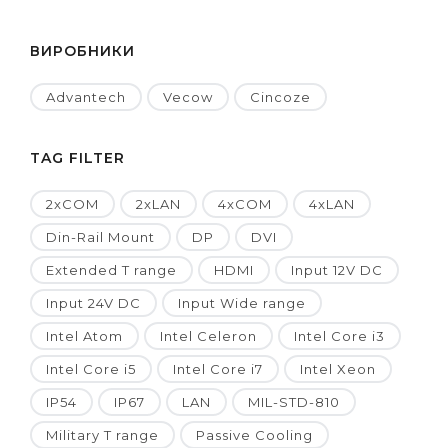
ВИРОБНИКИ
Advantech
Vecow
Cincoze
TAG FILTER
2xCOM
2xLAN
4xCOM
4xLAN
Din-Rail Mount
DP
DVI
Extended T range
HDMI
Input 12V DC
Input 24V DC
Input Wide range
Intel Atom
Intel Celeron
Intel Core i3
Intel Core i5
Intel Core i7
Intel Xeon
IP54
IP67
LAN
MIL-STD-810
Military T range
Passive Cooling