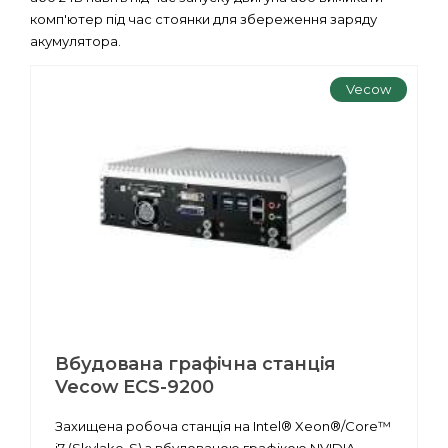
комп'ютер під час стоянки для збереження заряду
акумулятора.
Vecow
Вбудована графічна станція
Vecow ECS-9200
Захищена робоча станція на Intel® Xeon®/Core™
i7 (Skylake-S) з вбудованою графікою NVIDIA