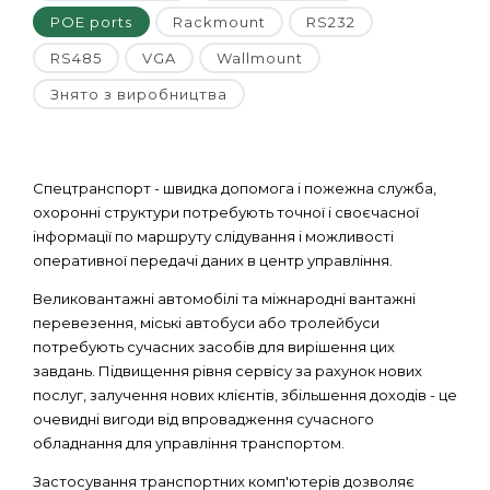
POE ports
Rackmount
RS232
RS485
VGA
Wallmount
Знято з виробництва
Спецтранспорт - швидка допомога і пожежна служба,
охоронні структури потребують точної і своєчасної
інформації по маршруту слідування і можливості
оперативної передачі даних в центр управління.
Великовантажні автомобілі та міжнародні вантажні
перевезення, міські автобуси або тролейбуси
потребують сучасних засобів для вирішення цих
завдань. Підвищення рівня сервісу за рахунок нових
послуг, залучення нових клієнтів, збільшення доходів - це
очевидні вигоди від впровадження сучасного
обладнання для управління транспортом.
Застосування транспортних комп'ютерів дозволяє