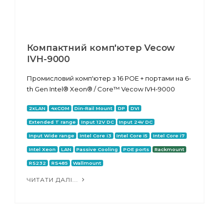
Компактний комп'ютер Vecow
IVH-9000
Промисловий комп'ютер з 16 POE + портами на 6-
th Gen Intel® Xeon® / Core™ Vecow IVH-9000
2xLAN
4xCOM
Din-Rail Mount
DP
DVI
Extended T range
Input 12V DC
Input 24V DC
Input Wide range
Intel Core i3
Intel Core i5
Intel Core i7
Intel Xeon
LAN
Passive Cooling
POE ports
Rackmount
RS232
RS485
Wallmount
ЧИТАТИ ДАЛІ...