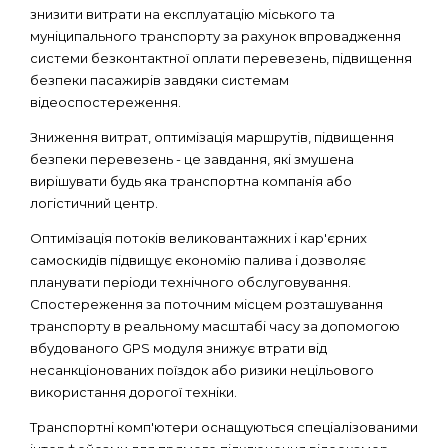
знизити витрати на експлуатацію міського та
муніципального транспорту за рахунок впровадження
системи безконтактної оплати перевезень, підвищення
безпеки пасажирів завдяки системам
відеоспостереження.
Зниження витрат, оптимізація маршрутів, підвищення
безпеки перевезень - це завдання, які змушена
вирішувати будь яка транспортна компанія або
логістичний центр.
Оптимізація потоків великовантажних і кар'єрних
самоскидів підвищує економію палива і дозволяє
планувати періоди технічного обслуговування.
Спостереження за поточним місцем розташування
транспорту в реальному масштабі часу за допомогою
вбудованого GPS модуля знижує втрати від
несанкціонованих поїздок або ризики нецільового
використання дорогої техніки.
Транспортні комп'ютери оснащуються спеціалізованими