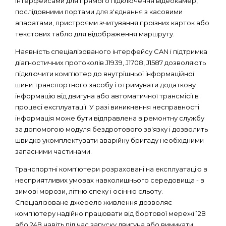
інтерфейсами для прямого підключення відеокамер,
послідовними портами для з'єднання з касовими
апаратами, пристроями зчитування проїзних карток або
текстових табло для відображення маршруту.
Наявність спеціалізованого інтерфейсу CAN і підтримка
діагностичних протоколів J1939, J1708, J1587 дозволяють
підключити комп'ютер до внутрішньої інформаційної
шини транспортного засобу і отримувати додаткову
інформацію від двигуна або автоматичної трансмісії в
процесі експлуатації. У разі виникнення несправності
інформація може бути відправлена ​​в ремонтну службу
за допомогою модуля бездротового зв'язку і дозволить
швидко укомплектувати аварійну бригаду необхідними
запасними частинами.
Транспортні комп'ютери розраховані на експлуатацію в
несприятливих умовах навколишнього середовища - в
зимові морози, літню спеку і осінню сльоту.
Спеціалізоване джерело живлення дозволяє
комп'ютеру надійно працювати від бортової мережі 12В
або 24В навіть під час запуску двигуна або вимикати