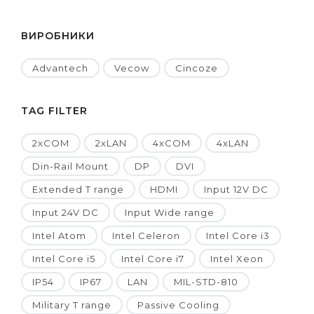
ВИРОБНИКИ
Advantech
Vecow
Cincoze
TAG FILTER
2xCOM
2xLAN
4xCOM
4xLAN
Din-Rail Mount
DP
DVI
Extended T range
HDMI
Input 12V DC
Input 24V DC
Input Wide range
Intel Atom
Intel Celeron
Intel Core i3
Intel Core i5
Intel Core i7
Intel Xeon
IP54
IP67
LAN
MIL-STD-810
Military T range
Passive Cooling