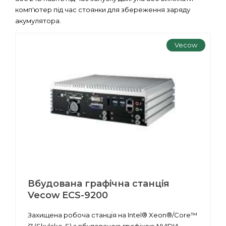
комп'ютер під час стоянки для збереження заряду
акумулятора.
Vecow
Вбудована графічна станція
Vecow ECS-9200
Захищена робоча станція на Intel® Xeon®/Core™
i7 (Skylake-S) з вбудованою графікою NVIDIA