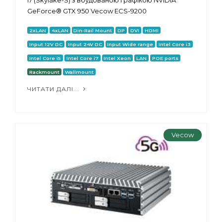
GeForce® GTX 950 Vecow ECS-9200
2xLAN
4xLAN
Din-Rail Mount
DP
DVI
HDMI
Input 12V DC
Input 24V DC
Input Wide range
Intel Core i3
Intel Core i5
Intel Core i7
Intel Xeon
LAN
POE ports
Rackmount
Wallmount
ЧИТАТИ ДАЛІ...
Vecow