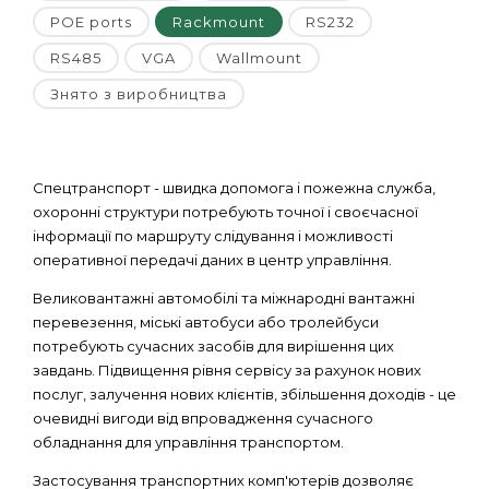
POE ports
Rackmount
RS232
RS485
VGA
Wallmount
Знято з виробництва
Спецтранспорт - швидка допомога і пожежна служба,
охоронні структури потребують точної і своєчасної
інформації по маршруту слідування і можливості
оперативної передачі даних в центр управління.
Великовантажні автомобілі та міжнародні вантажні
перевезення, міські автобуси або тролейбуси
потребують сучасних засобів для вирішення цих
завдань. Підвищення рівня сервісу за рахунок нових
послуг, залучення нових клієнтів, збільшення доходів - це
очевидні вигоди від впровадження сучасного
обладнання для управління транспортом.
Застосування транспортних комп'ютерів дозволяє