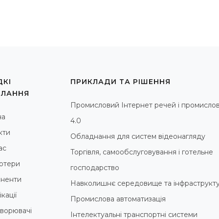
КІ
ПРИКЛАДИ ТА РІШЕННЯ
ИЛАННЯ
Промисловий Інтернет речей і промислов
на
4.0
кти
Обладнання для систем відеонагляду
ас
Торгівля, самообслуговування і готельне
ютери
господарство
ненти
Навколишнє середовище та інфраструкт
кації
Промислова автоматизація
ворювачі
Інтелектуальні транспортні системи