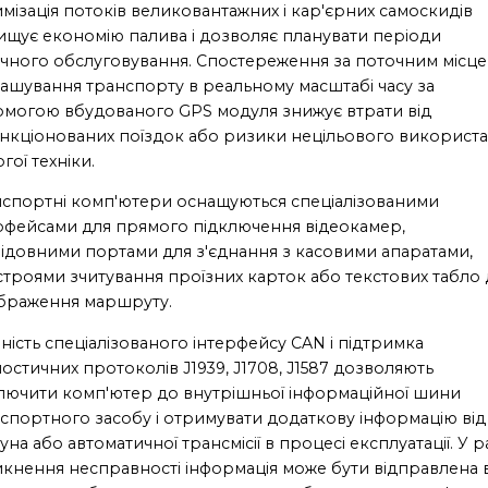
мізація потоків великовантажних і кар'єрних самоскидів
ищує економію палива і дозволяє планувати періоди
ічного обслуговування. Спостереження за поточним місц
ашування транспорту в реальному масштабі часу за
могою вбудованого GPS модуля знижує втрати від
нкціонованих поїздок або ризики нецільового використ
гої техніки.
спортні комп'ютери оснащуються спеціалізованими
рфейсами для прямого підключення відеокамер,
ідовними портами для з'єднання з касовими апаратами,
троями зчитування проїзних карток або текстових табло 
браження маршруту.
ність спеціалізованого інтерфейсу CAN і підтримка
ностичних протоколів J1939, J1708, J1587 дозволяють
лючити комп'ютер до внутрішньої інформаційної шини
спортного засобу і отримувати додаткову інформацію від
уна або автоматичної трансмісії в процесі експлуатації. У р
кнення несправності інформація може бути відправлена ​​