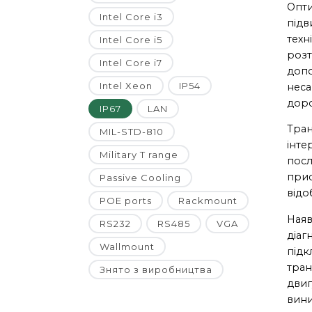
Опти
Intel Core i3
підв
техн
Intel Core i5
розт
Intel Core i7
допо
Intel Xeon
IP54
неса
доро
IP67
LAN
Тран
MIL-STD-810
інте
Military T range
посл
прис
Passive Cooling
відо
POE ports
Rackmount
Наяв
RS232
RS485
VGA
діаг
Wallmount
підк
тран
Знято з виробництва
двиг
вини