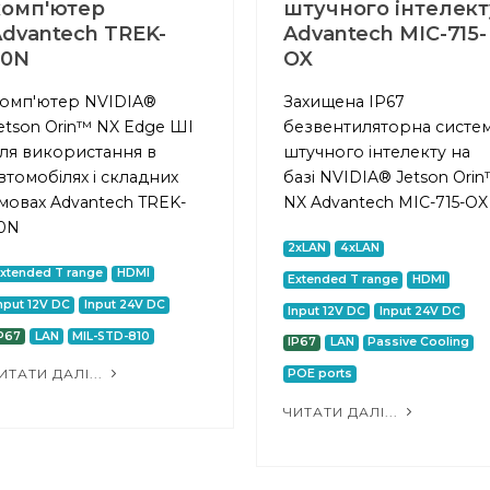
комп'ютер
штучного інтелект
dvantech TREK-
Advantech MIC-715-
50N
OX
омп'ютер NVIDIA®
Захищена IP67
etson Orin™ NX Edge ШІ
безвентиляторна систе
ля використання в
штучного інтелекту на
втомобілях і складних
базі NVIDIA® Jetson Ori
мовах Advantech TREK-
NX Advantech MIC-715-OX
0N
2xLAN
4xLAN
xtended T range
HDMI
Extended T range
HDMI
nput 12V DC
Input 24V DC
Input 12V DC
Input 24V DC
P67
LAN
MIL-STD-810
IP67
LAN
Passive Cooling
ИТАТИ ДАЛІ...
POE ports
ЧИТАТИ ДАЛІ...