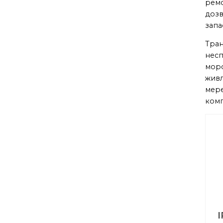
ремо
дозв
запа
Тран
несп
моро
живл
мере
комп