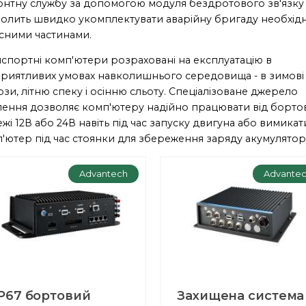
нтну службу за допомогою модуля бездротового зв'язку 
олить швидко укомплектувати аварійну бригаду необхід
сними частинами.
спортні комп'ютери розраховані на експлуатацію в
риятливих умовах навколишнього середовища - в зимові
зи, літню спеку і осінню сльоту. Спеціалізоване джерело
ення дозволяє комп'ютеру надійно працювати від борто
жі 12В або 24В навіть під час запуску двигуна або вимикат
'ютер під час стоянки для збереження заряду акумулятор
Advantech
Advante
IP67 бортовий
Захищена система