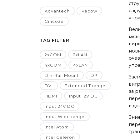
стру
слід
Advantech
Vecow
упра
Cincoze
Вели
місь
TAG FILTER
вирі
нови
2xCOM
2xLAN
очев
4xCOM
4xLAN
упра
Din-Rail Mount
DP
Заст
витр
DVI
Extended T range
за р
HDMI
Input 12V DC
пере
віде
Input 24V DC
Input Wide range
Зниж
пере
Intel Atom
тран
Intel Celeron