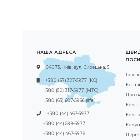
НАША АДРЕСА
ШВИД
ПОС
04073, Київ, вул. Сирецька, 5
Голов
+380 (67) 327-5977 (КС)
Конта
+380 (50) 317-5977 (МТС)
Про н
+380 (63) 607-5966 (life:)
Комп'
+380 (44) 467-5977
Компо
+380 (44) 599-5977
Комуні
+380 (44) 467-5978
Перет