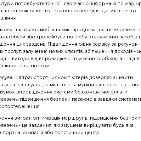
ктури потребують точної і своєчасної інформації по марш
ування і можливості оперативної передачі даних в центр
вління.
ковантажні автомобілі та міжнародні вантажні перевезенн
кі автобуси або тролейбуси потребують сучасних засобів 
шення цих завдань. Підвищення рівня сервісу за рахунок
х послуг, залучення нових клієнтів, збільшення доходів - ц
идні вигоди від впровадження сучасного обладнання для
вління транспортом.
осування транспортних комп'ютерів дозволяє знизити
ати на експлуатацію міського та муніципального транспо
ахунок впровадження системи безконтактної оплати
везень, підвищення безпеки пасажирів завдяки системам
оспостереження.
ення витрат, оптимізація маршрутів, підвищення безпеки
везень - це завдання, які змушена вирішувати будь яка
спортна компанія або логістичний центр.