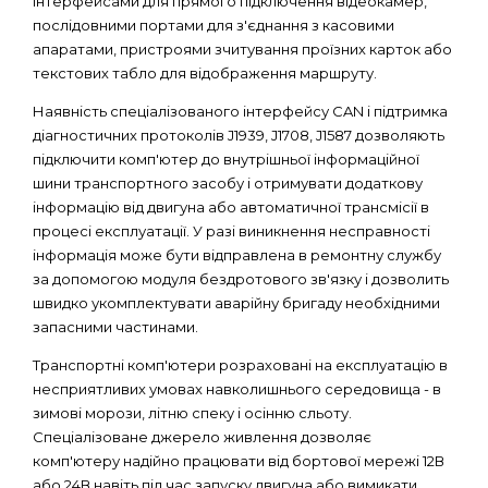
інтерфейсами для прямого підключення відеокамер,
послідовними портами для з'єднання з касовими
апаратами, пристроями зчитування проїзних карток або
текстових табло для відображення маршруту.
Наявність спеціалізованого інтерфейсу CAN і підтримка
діагностичних протоколів J1939, J1708, J1587 дозволяють
підключити комп'ютер до внутрішньої інформаційної
шини транспортного засобу і отримувати додаткову
інформацію від двигуна або автоматичної трансмісії в
процесі експлуатації. У разі виникнення несправності
інформація може бути відправлена ​​в ремонтну службу
за допомогою модуля бездротового зв'язку і дозволить
швидко укомплектувати аварійну бригаду необхідними
запасними частинами.
Транспортні комп'ютери розраховані на експлуатацію в
несприятливих умовах навколишнього середовища - в
зимові морози, літню спеку і осінню сльоту.
Спеціалізоване джерело живлення дозволяє
комп'ютеру надійно працювати від бортової мережі 12В
або 24В навіть під час запуску двигуна або вимикати