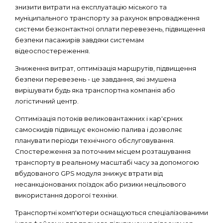
знизити витрати на експлуатацію міського та
муніципального транспорту за рахунок впровадження
системи безконтактної оплати перевезень, підвищення
безпеки пасажирів завдяки системам
відеоспостереження.
Зниження витрат, оптимізація маршрутів, підвищення
безпеки перевезень - це завдання, які змушена
вирішувати будь яка транспортна компанія або
логістичний центр.
Оптимізація потоків великовантажних і кар'єрних
самоскидів підвищує економію палива і дозволяє
планувати періоди технічного обслуговування.
Спостереження за поточним місцем розташування
транспорту в реальному масштабі часу за допомогою
вбудованого GPS модуля знижує втрати від
несанкціонованих поїздок або ризики нецільового
використання дорогої техніки.
Транспортні комп'ютери оснащуються спеціалізованими