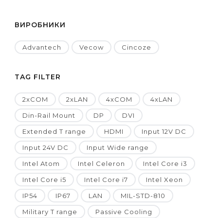
ВИРОБНИКИ
Advantech
Vecow
Cincoze
TAG FILTER
2xCOM
2xLAN
4xCOM
4xLAN
Din-Rail Mount
DP
DVI
Extended T range
HDMI
Input 12V DC
Input 24V DC
Input Wide range
Intel Atom
Intel Celeron
Intel Core i3
Intel Core i5
Intel Core i7
Intel Xeon
IP54
IP67
LAN
MIL-STD-810
Military T range
Passive Cooling