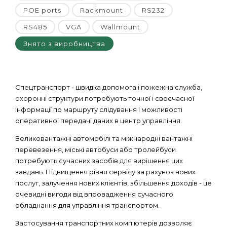
POE ports
Rackmount
RS232
RS485
VGA
Wallmount
Знято з виробництва
Спецтранспорт - швидка допомога і пожежна служба,
охоронні структури потребують точної і своєчасної
інформації по маршруту слідування і можливості
оперативної передачі даних в центр управління.
Великовантажні автомобілі та міжнародні вантажні
перевезення, міські автобуси або тролейбуси
потребують сучасних засобів для вирішення цих
завдань. Підвищення рівня сервісу за рахунок нових
послуг, залучення нових клієнтів, збільшення доходів - це
очевидні вигоди від впровадження сучасного
обладнання для управління транспортом.
Застосування транспортних комп'ютерів дозволяє