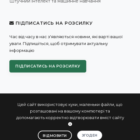
Штучний інтелект та машинне навчання
ПІДПИСАТИСЬ НА РОЗСИЛКУ
Час від часу в нас з'являються новини, які варті вашої
уваги. Підпишіться, щоб отримувати актуальну
інформацію
ПІДПИСАТИСЬ НА РОЗСИЛКУ
Цей сайт використовує куки, маленьки файли, що
розташовані на вашому компютері та
допомагають корректно відтворювати вміст сайту
© 2004 - 2026 ПРОКСИС™ - промислові комп'ютери та
системи
ЗГОДЕН
ВІДМОВИТИ