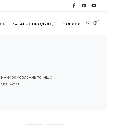
UK
ННЯ
КАТАЛОГ ПРОДУКЦІЇ
НОВИНИ
тійних замовленнь та інше.
ля iRetail