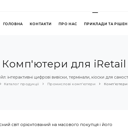
ГОЛОВНА
КОНТАКТИ
ПРО НАС
ПРИКЛАДИ ТА РІШЕ
Комп'ютери для iRetail
л: інтерактивні цифрові вивіски, термінали, кіоски для самос
Каталог продукції
Промислові комп'ютери
Комп'ютери д
сний світ орієнтований на масового покупця і його