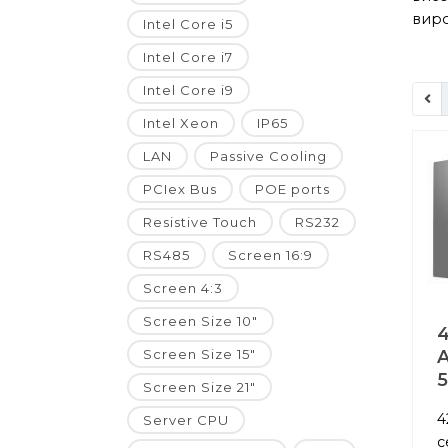
виро
Intel Core i5
Intel Core i7
Intel Core i9
Intel Xeon
IP65
LAN
Passive Cooling
PCIex Bus
POE ports
Resistive Touch
RS232
RS485
Screen 16:9
Screen 4:3
Screen Size 10"
4
Screen Size 15"
A
Screen Size 21"
4
Server CPU
с