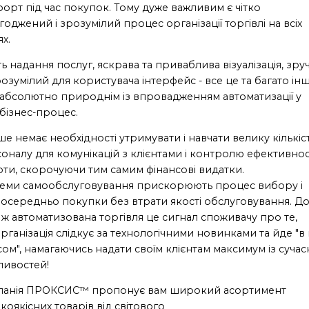
орт під час покупок. Тому дуже важливим є чітко
годжений і зрозумілий процес організації торгівлі на всіх
ях.
ть надання послуг, яскрава та приваблива візуалізація, зр
розумілий для користувача інтерфейс - все це та багато ін
 абсолютно природнім із впровадженням автоматизації у
бізнес-процес.
ше немає необхідності утримувати і навчати велику кількіс
оналу для комунікацій з клієнтами і контролю ефективнос
ти, скорочуючи тим самим фінансові видатки.
еми самообслуговування прискорюють процес вибору і
осередньо покупки без втрати якості обслуговування. Д
 ж автоматизована торгівля це сигнал споживачу про те,
рганізація слідкує за технологічними новинками та йде "в
асом", намагаючись надати своїм клієнтам максимум із сучас
ивостей!
панія ПРОКСИС™ пропонує вам широкий асортимент
коякісних товарів від світового