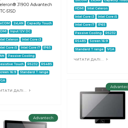
2xCOM
2xLAN
Capacity Touc
eleron® J1900 Advantech
HDMI
Intel Celeron
TC-515D
Intel Core i3
Intel Core i5
2xCOM
2xLAN
Capacity Touch
Intel Core i7
IP65
HDMI
Input 12V DC
Passive Cooling
RS232
ntel Celeron
Intel Core i3
RS485
Screen 16:9
ntel Core i5
Intel Core i7
IP65
Standard T range
VGA
LAN
Passive Cooling
ЧИТАТИ ДАЛІ...
esistive Touch
RS232
RS485
creen 16:9
Standard T range
VGA
Advante
ИТАТИ ДАЛІ...
Advantech