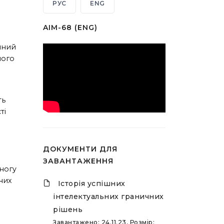
РУС
ENG
AIM-68 (ENG)
учний
шого
ть
ті
о
ДОКУМЕНТИ ДЛЯ
ЗАВАНТАЖЕННЯ
 ногу
них
Історія успішних
інтелектуальних граничних
рішень
Завантажено: 24.11.23, Розмір: