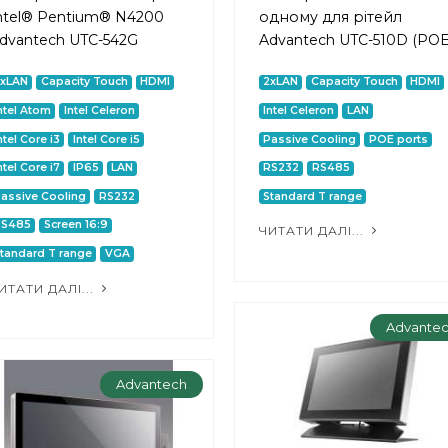
ntel® Pentium® N4200
одному для рітейл
dvantech UTC-542G
Advantech UTC-510D (POE
2xLAN
Capacity Touch
HDMI
2xLAN
Capacity Touch
HDMI
ntel Atom
Intel Celeron
Intel Celeron
LAN
ntel Core i3
Intel Core i5
Passive Cooling
POE ports
ntel Core i7
IP65
LAN
RS232
RS485
assive Cooling
RS232
Standard T range
RS485
Screen 16:9
ЧИТАТИ ДАЛІ...
tandard T range
VGA
ИТАТИ ДАЛІ...
Advante
Advantech