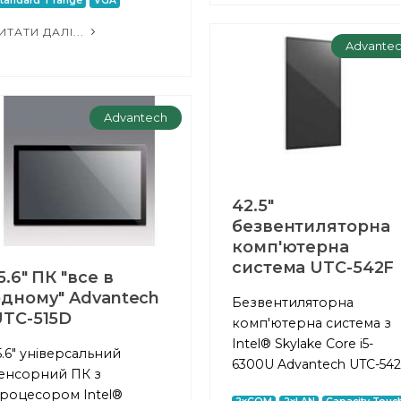
tandard T range
VGA
ИТАТИ ДАЛІ...
Advante
Advantech
42.5"
безвентиляторна
комп'ютерна
система UTC-542F
5.6" ПК "все в
одному" Advantech
Безвентиляторна
UTC-515D
комп'ютерна система з
Intel® Skylake Core i5-
5.6" універсальний
6300U Advantech UTC-54
енсорний ПК з
роцесором Intel®