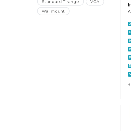
Standard T range
VGA
I
Wallmount
A
I
I
I
P
S
Ч