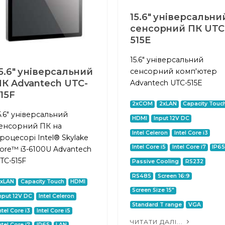
15.6" універсальни
сенсорний ПК UTC
515E
15.6" універсальний
5.6" універсальний
сенсорний комп'ютер
К Advantech UTC-
Advantech UTC-515E
15F
2xCOM
2xLAN
Capacity Touc
5.6" універсальний
HDMI
Input 12V DC
енсорний ПК на
Intel Celeron
Intel Core i3
роцесорі Intel® Skylake
Intel Core i5
Intel Core i7
IP6
ore™ i3-6100U Advantech
TC-515F
Passive Cooling
RS232
RS485
Screen 16:9
2xLAN
Capacity Touch
HDMI
Screen Size 15"
nput 12V DC
Intel Celeron
Standard T range
VGA
ntel Core i3
Intel Core i5
ЧИТАТИ ДАЛІ...
ntel Core i7
IP65
LAN