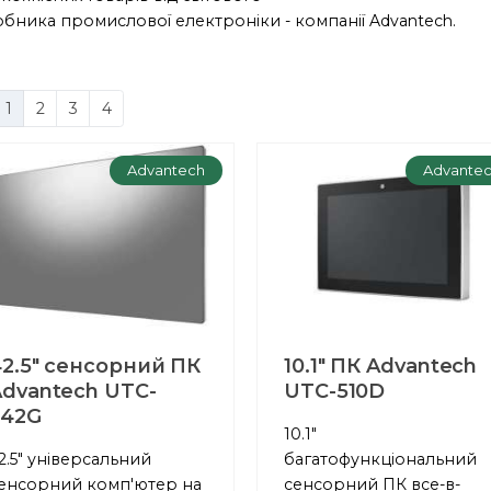
бника промислової електроніки - компанії Advantech.
1
2
3
4
Advantech
Advante
2.5" сенсорний ПК
10.1" ПК Advantech
dvantech UTC-
UTC-510D
542G
10.1"
2.5" універсальний
багатофункціональний
енсорний комп'ютер на
сенсорний ПК все-в-