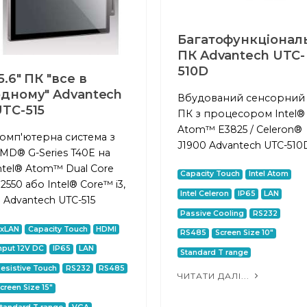
Багатофункціонал
ПК Advantech UTC-
510D
5.6" ПК "все в
одному" Advantech
Вбудований сенсорний
TC-515
ПК з процесором Intel®
Atom™ E3825 / Celeron®
омп'ютерна система з
J1900 Advantech UTC-510
MD® G-Series T40E на
ntel® Atom™ Dual Core
Capacity Touch
Intel Atom
2550 або Intel® Core™ i3,
Intel Celeron
IP65
LAN
7 Advantech UTC-515
Passive Cooling
RS232
2xLAN
Capacity Touch
HDMI
RS485
Screen Size 10"
nput 12V DC
IP65
LAN
Standard T range
esistive Touch
RS232
RS485
ЧИТАТИ ДАЛІ...
creen Size 15"