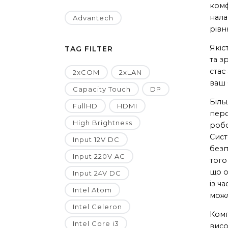
комф
нала
Advantech
рівн
Якіс
TAG FILTER
та з
стає
2xCOM
2xLAN
ваш 
Capacity Touch
DP
Біль
FullHD
HDMI
перс
High Brightness
робо
Сист
Input 12V DC
безп
Input 220V AC
того
що о
Input 24V DC
із ч
Intel Atom
можл
Intel Celeron
Ком
Intel Core i3
висо