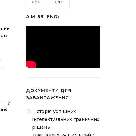
РУС
ENG
AIM-68 (ENG)
учний
шого
ть
ті
о
ДОКУМЕНТИ ДЛЯ
ЗАВАНТАЖЕННЯ
 ногу
них
Історія успішних
інтелектуальних граничних
рішень
Завантажено: 24.11.23, Розмір: