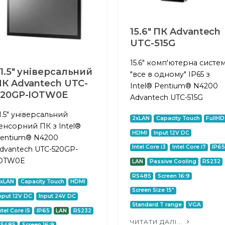
15.6" ПК Advantech
UTC-515G
15.6" комп'ютерна систе
1.5" універсальний
"все в одному" IP65 з
К Advantech UTC-
Intel® Pentium® N4200
520GP-IOTW0E
Advantech UTC-515G
1.5" універсальний
2xLAN
Capacity Touch
FullHD
енсорний ПК з Intel®
HDMI
Input 12V DC
entium® N4200
Intel Core i3
Intel Core i7
IP6
dvantech UTC-520GP-
OTW0E
LAN
Passive Cooling
RS232
RS485
Screen 16:9
2xLAN
Capacity Touch
HDMI
Screen Size 15"
nput 12V DC
Input 24V DC
Standard T range
VGA
ntel Core i5
IP65
LAN
RS232
ЧИТАТИ ДАЛІ...
RS485
Screen 16:9