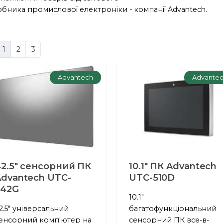
бника промислової електроніки - компанії Advantech.
1
2
3
Advantech
Advante
2.5" сенсорний ПК
10.1" ПК Advantech
dvantech UTC-
UTC-510D
542G
10.1"
2.5" універсальний
багатофункціональний
енсорний комп'ютер на
сенсорний ПК все-в-