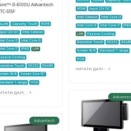
2xCOM
2xLAN
Capacity Touc
ore™ i3-6100U Advantech
HDMI
Input 12V DC
TC-515F
Intel Celeron
Intel Core i3
2xLAN
Capacity Touch
HDMI
Intel Core i5
Intel Core i7
IP6
nput 12V DC
Intel Celeron
LAN
Passive Cooling
ntel Core i3
Intel Core i5
Resistive Touch
RS232
RS48
ntel Core i7
IP65
LAN
Screen 16:9
Standard T range
assive Cooling
VGA
esistive Touch
RS232
RS485
ЧИТАТИ ДАЛІ...
creen 16:9
Screen Size 15"
tandard T range
VGA
ИТАТИ ДАЛІ...
Advante
Advantech