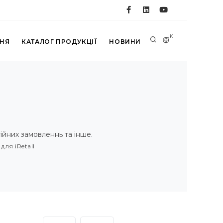
UK
ННЯ
КАТАЛОГ ПРОДУКЦІЇ
НОВИНИ
тійних замовленнь та інше.
ля iRetail