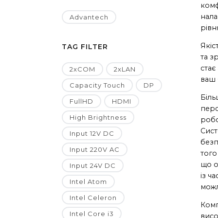
комф
нала
Advantech
рівн
Якіс
TAG FILTER
та з
стає
2xCOM
2xLAN
ваш 
Capacity Touch
DP
Біль
FullHD
HDMI
перс
High Brightness
робо
Сист
Input 12V DC
безп
Input 220V AC
того
що о
Input 24V DC
із ч
Intel Atom
можл
Intel Celeron
Ком
Intel Core i3
висо