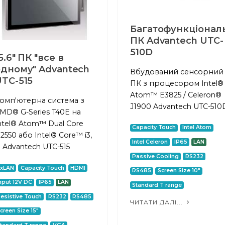
Багатофункціонал
ПК Advantech UTC-
510D
5.6" ПК "все в
одному" Advantech
Вбудований сенсорний
TC-515
ПК з процесором Intel®
Atom™ E3825 / Celeron®
омп'ютерна система з
J1900 Advantech UTC-510
MD® G-Series T40E на
ntel® Atom™ Dual Core
Capacity Touch
Intel Atom
2550 або Intel® Core™ i3,
Intel Celeron
IP65
LAN
7 Advantech UTC-515
Passive Cooling
RS232
2xLAN
Capacity Touch
HDMI
RS485
Screen Size 10"
nput 12V DC
IP65
LAN
Standard T range
esistive Touch
RS232
RS485
ЧИТАТИ ДАЛІ...
creen Size 15"