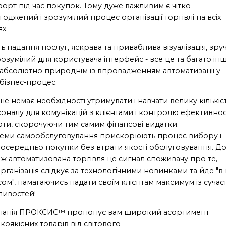
орт під час покупок. Тому дуже важливим є чітко
годжений і зрозумілий процес організації торгівлі на всіх
ях.
ть надання послуг, яскрава та приваблива візуалізація, зр
розумілий для користувача інтерфейс - все це та багато ін
 абсолютно природнім із впровадженням автоматизації у
бізнес-процес.
ше немає необхідності утримувати і навчати велику кількіс
оналу для комунікацій з клієнтами і контролю ефективнос
ти, скорочуючи тим самим фінансові видатки.
еми самообслуговування прискорюють процес вибору і
осередньо покупки без втрати якості обслуговування. Д
 ж автоматизована торгівля це сигнал споживачу про те,
рганізація слідкує за технологічними новинками та йде "в
асом", намагаючись надати своїм клієнтам максимум із сучас
ивостей!
панія ПРОКСИС™ пропонує вам широкий асортимент
коякісних товарів від світового