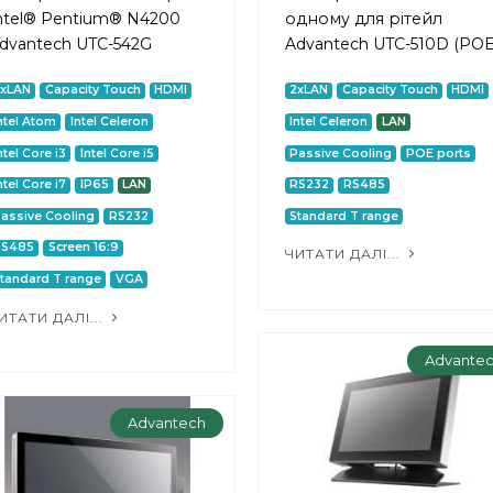
ntel® Pentium® N4200
одному для рітейл
dvantech UTC-542G
Advantech UTC-510D (POE
2xLAN
Capacity Touch
HDMI
2xLAN
Capacity Touch
HDMI
ntel Atom
Intel Celeron
Intel Celeron
LAN
ntel Core i3
Intel Core i5
Passive Cooling
POE ports
ntel Core i7
IP65
LAN
RS232
RS485
assive Cooling
RS232
Standard T range
RS485
Screen 16:9
ЧИТАТИ ДАЛІ...
tandard T range
VGA
ИТАТИ ДАЛІ...
Advante
Advantech