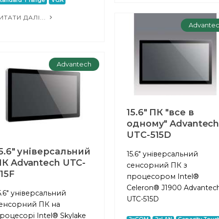
tandard T range
VGA
ИТАТИ ДАЛІ...
Advante
Advantech
15.6" ПК "все в
одному" Advantec
UTC-515D
5.6" універсальний
15.6" універсальний
К Advantech UTC-
сенсорний ПК з
15F
процесором Intel®
Celeron® J1900 Advantec
5.6" універсальний
UTC-515D
енсорний ПК на
роцесорі Intel® Skylake