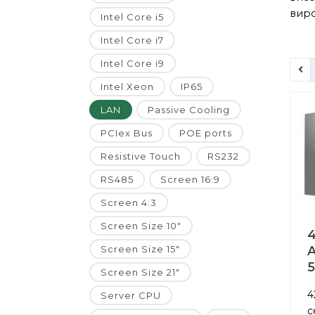
виро
Intel Core i5
Intel Core i7
Intel Core i9
Intel Xeon
IP65
LAN
Passive Cooling
PCIex Bus
POE ports
Resistive Touch
RS232
RS485
Screen 16:9
Screen 4:3
Screen Size 10"
4
Screen Size 15"
A
Screen Size 21"
4
Server CPU
с