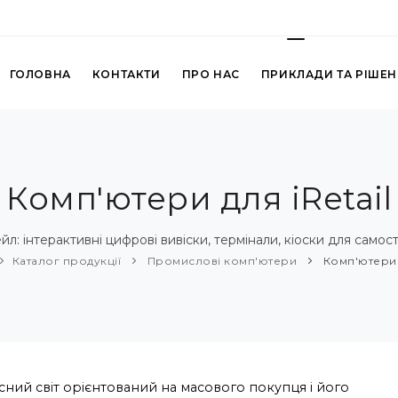
ГОЛОВНА
КОНТАКТИ
ПРО НАС
ПРИКЛАДИ ТА РІШЕ
Комп'ютери для iRetail
л: інтерактивні цифрові вивіски, термінали, кіоски для самос
Каталог продукції
Промислові комп'ютери
Комп'ютери д
сний світ орієнтований на масового покупця і його