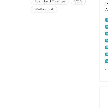
Standard T range
VGA
I
Wallmount
A
I
I
I
P
S
Ч