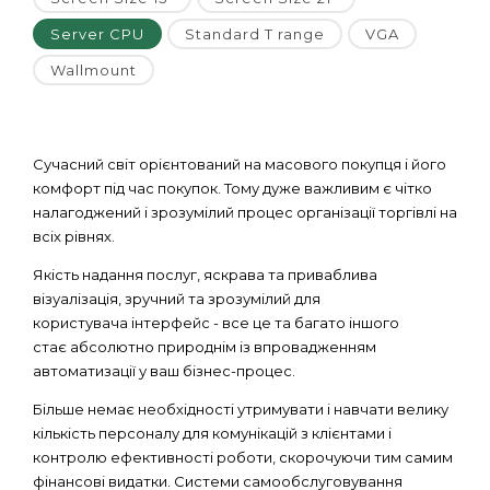
Server CPU
Standard T range
VGA
Wallmount
Сучасний світ орієнтований на масового покупця і його
комфорт під час покупок. Тому дуже важливим є чітко
налагоджений і зрозумілий процес організації торгівлі на
всіх рівнях.
Якість надання послуг, яскрава та приваблива
візуалізація, зручний та зрозумілий для
користувача інтерфейс - все це та багато іншого
стає абсолютно природнім із впровадженням
автоматизації у ваш бізнес-процес.
Більше немає необхідності утримувати і навчати велику
кількість персоналу для комунікацій з клієнтами і
контролю ефективності роботи, скорочуючи тим самим
фінансові видатки. Системи самообслуговування