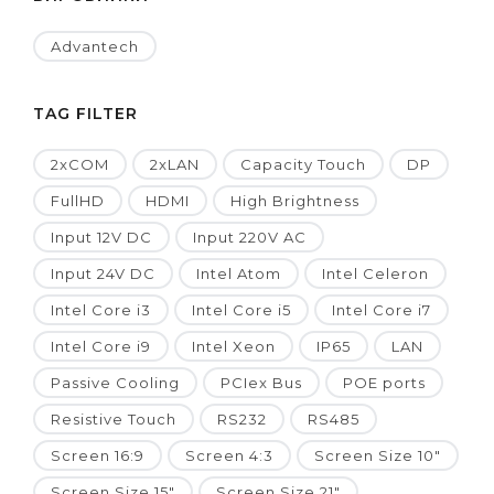
Advantech
TAG FILTER
2xCOM
2xLAN
Capacity Touch
DP
FullHD
HDMI
High Brightness
Input 12V DC
Input 220V AC
Input 24V DC
Intel Atom
Intel Celeron
Intel Core i3
Intel Core i5
Intel Core i7
Intel Core i9
Intel Xeon
IP65
LAN
Passive Cooling
PCIex Bus
POE ports
Resistive Touch
RS232
RS485
Screen 16:9
Screen 4:3
Screen Size 10"
Screen Size 15"
Screen Size 21"