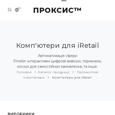
ПРОКСИС™
UK
ГОЛОВНА
КОНТАКТИ
ПРО НАС
Комп'ютери для iRetail
ПРИКЛАДИ ТА РІШЕННЯ
Автоматизація сфери
Рітейл: інтерактивні цифрові вивіски, термінали,
КАТАЛОГ ПРОДУКЦІЇ
кіоски для самостійних замовленнь та інше.
Головна
Каталог продукції
Промислові
НОВИНИ
комп'ютери
Комп'ютери для iRetail
ВИРОБНИКИ