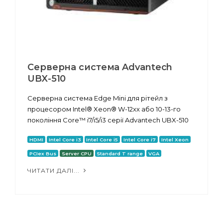
Серверна система Advantech
UBX-510
Серверна система Edge Mini для рітейл з
процесором Intel® Xeon® W-12xx або 10-13-го
покоління Core™ i7/i5/i3 серії Advantech UBX-510
HDMI
Intel Core i3
Intel Core i5
Intel Core i7
Intel Xeon
PCIex Bus
Server CPU
Standard T range
VGA
ЧИТАТИ ДАЛІ...