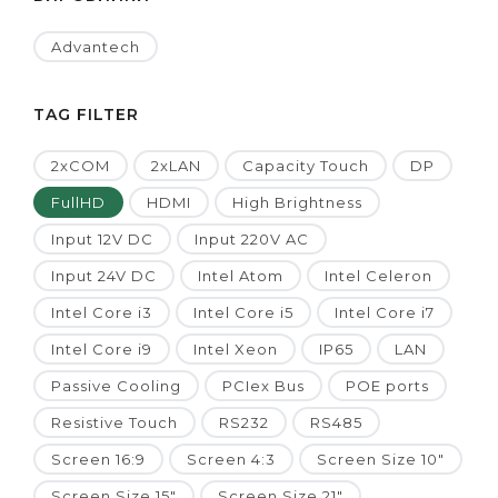
Advantech
TAG FILTER
2xCOM
2xLAN
Capacity Touch
DP
FullHD
HDMI
High Brightness
Input 12V DC
Input 220V AC
Input 24V DC
Intel Atom
Intel Celeron
Intel Core i3
Intel Core i5
Intel Core i7
Intel Core i9
Intel Xeon
IP65
LAN
Passive Cooling
PCIex Bus
POE ports
Resistive Touch
RS232
RS485
Screen 16:9
Screen 4:3
Screen Size 10"
Screen Size 15"
Screen Size 21"