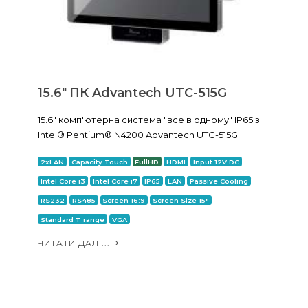
15.6" ПК Advantech UTC-515G
15.6" комп'ютерна система "все в одному" IP65 з
Intel® Pentium® N4200 Advantech UTC-515G
2xLAN
Capacity Touch
FullHD
HDMI
Input 12V DC
Intel Core i3
Intel Core i7
IP65
LAN
Passive Cooling
RS232
RS485
Screen 16:9
Screen Size 15"
Standard T range
VGA
ЧИТАТИ ДАЛІ...