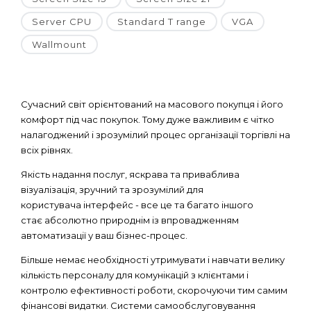
Server CPU
Standard T range
VGA
Wallmount
Сучасний світ орієнтований на масового покупця і його
комфорт під час покупок. Тому дуже важливим є чітко
налагоджений і зрозумілий процес організації торгівлі на
всіх рівнях.
Якість надання послуг, яскрава та приваблива
візуалізація, зручний та зрозумілий для
користувача інтерфейс - все це та багато іншого
стає абсолютно природнім із впровадженням
автоматизації у ваш бізнес-процес.
Більше немає необхідності утримувати і навчати велику
кількість персоналу для комунікацій з клієнтами і
контролю ефективності роботи, скорочуючи тим самим
фінансові видатки. Системи самообслуговування