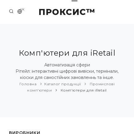
ПРОКСИС™
UK
ГОЛОВНА
КОНТАКТИ
ПРО НАС
Комп'ютери для iRetail
ПРИКЛАДИ ТА РІШЕННЯ
Автоматизація сфери
Рітейл: інтерактивні цифрові вивіски, термінали,
КАТАЛОГ ПРОДУКЦІЇ
кіоски для самостійних замовленнь та інше.
Головна
Каталог продукції
Промислові
НОВИНИ
комп'ютери
Комп'ютери для iRetail
ВИРОБНИКИ