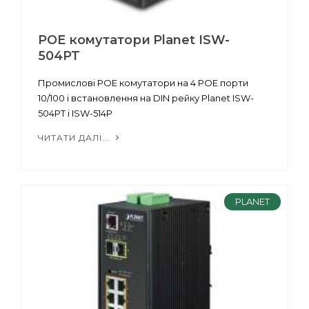
POE комутатори Planet ISW-
504PT
Промислові POE комутатори на 4 POE порти
10/100 і встановлення на DIN рейку Planet ISW-
504PT і ISW-514P
ЧИТАТИ ДАЛІ...
PLANET