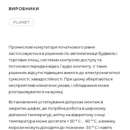
ВИРОБНИКИ
PLANET
Промислові комутатори початкового рівня
застосовуються в рішеннях по автоматизації будівель і
торгових площ, системах контролю доступу та
потокової передачі відео / аудіо контенту. У таких
рішеннях відсутні підвищені вимоги до електромагнітної
сумісності, завадостійкості. При цьому зберігаються
несприятливі кліматичні умови, і обладнання може
розташовуватися на вулиці.
Встановлення устаткування допускає монтаж в
закритих шафах, де потрібна робота в широкому
діапазоні температур, влітку на відкритому сонці
температура може досягати + 50 ° С ... 60 ° С, а взимку
морози можуть доходити до позначки -30 ° С і навіть