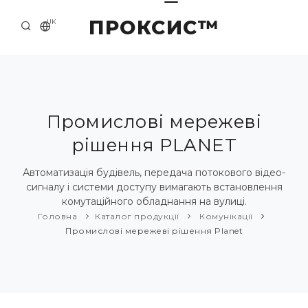
ПРОКСИС™
UK
ГОЛОВНА
КОНТАКТИ
ПРО НАС
Промислові мережеві
рішення PLANET
ПРИКЛАДИ ТА РІШЕННЯ
КАТАЛОГ ПРОДУКЦІЇ
Автоматизація будівель, передача потокового відео-
сигналу і системи доступу вимагають встановлення
НОВИНИ
комутаційного обладнання на вулиці.
Головна
Каталог продукції
Комунікації
Промислові мережеві рішення Planet