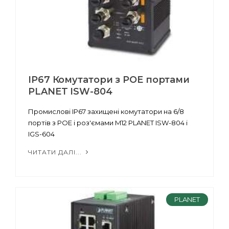
IP67 Комутатори з POE портами
PLANET ISW-804
Промислові IP67 захищені комутатори на 6/8
портів з POE і роз'ємами M12 PLANET ISW-804 і
IGS-604
ЧИТАТИ ДАЛІ...
PLANET