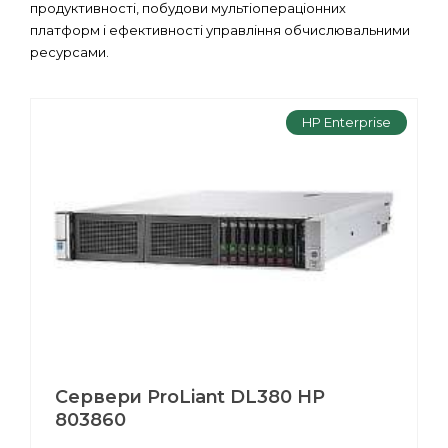
продуктивності, побудови мультіопераціонних
платформ і ефективності управління обчислювальними
ресурсами.
HP Enterprise
Сервери ProLiant DL380 HP
803860