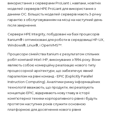
використання з серверами ProLiant і, навпаки, новітніх
моделей серверів HPE ProLiant для використання з
даними ОС. Більшість моделей серверів мають 3-річну
гарантію з обслуговуванням на місці на наступний день
після звернення.
Сервери HPE Integrity, побудовані на базі процесорів
Itanium® і оптимізовані для роботи в середовищі HP-UX,
Windows®, Linux®, і OpenVMS™.
Процесори сімейства Itanium є результатом спільних
робіт компаній Intel і HP, виконуваних з 1994 року. Вони
являють собою комерційну реалізацію нового типу
процессорной архітектури, що забезпечує явний
паралелізм на рівні команд - EPIC (Explicitly Parallel
Instruction Computing). Аналітики ринку інформаційних
технологій вважають, що продукти, які реалізують
концепцію EPIC, відкривають нову главу в історії
комп'ютерної техніки корпоративного рівня і будуть
протягом наступних років служити основною
платформою для досягнення нового рівня