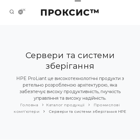
ПРОКСИС™
UK
ГОЛОВНА
КОНТАКТИ
ПРО НАС
Сервери та системи
зберігання
ПРИКЛАДИ ТА РІШЕННЯ
КАТАЛОГ ПРОДУКЦІЇ
НРE ProLiant це високотехнологічні продукти з
ретельно розробленою архітектурою, яка
НОВИНИ
забезпечує високу продуктивність, гнучкість
управління та високу надійність.
Головна
Каталог продукції
Промислові
комп'ютери
Сервери та системи зберігання НРE