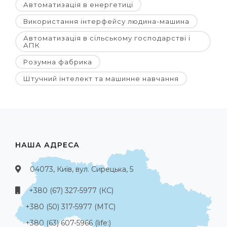
Автоматизація в енергетиці
Використання інтерфейсу людина-машина
Автоматизація в сільському господарстві і
АПК
Розумна фабрика
Штучний інтелект та машинне навчання
НАША АДРЕСА
04073, Київ, вул. Сирецька, 5
+380 (67) 327-5977 (КС)
+380 (50) 317-5977 (МТС)
+380 (63) 607-5966 (life:)