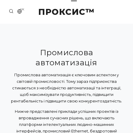
ПРОКСИС™
UK
ГОЛОВНА
КОНТАКТИ
ПРО НАС
Промислова
автоматизація
ПРИКЛАДИ ТА РІШЕННЯ
КАТАЛОГ ПРОДУКЦІЇ
Промислова автоматизація є ключовим аспектом у
світовій промисловості. Тому зараз підприємства
НОВИНИ
стикаються з необхідністю автоматизації та інтеграції,
щоб максимізувати продуктивність, підвищити
рентабельність і підвищити свою конкурентоздатність.
Нижче представлені приклади успішних проектів із
впровадження сучасних рішень, що включають
платформи інтелектуальних людино-машинних
інтерфейсів, промисловий Ethernet, бездротовий