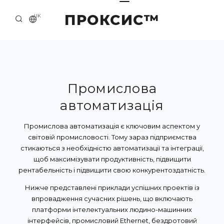
ПРОКСИС™
UK
ГОЛОВНА
КОНТАКТИ
ПРО НАС
Промислова
автоматизація
ПРИКЛАДИ ТА РІШЕННЯ
КАТАЛОГ ПРОДУКЦІЇ
Промислова автоматизація є ключовим аспектом у
світовій промисловості. Тому зараз підприємства
НОВИНИ
стикаються з необхідністю автоматизації та інтеграції,
щоб максимізувати продуктивність, підвищити
рентабельність і підвищити свою конкурентоздатність.
Нижче представлені приклади успішних проектів із
впровадження сучасних рішень, що включають
платформи інтелектуальних людино-машинних
інтерфейсів, промисловий Ethernet, бездротовий