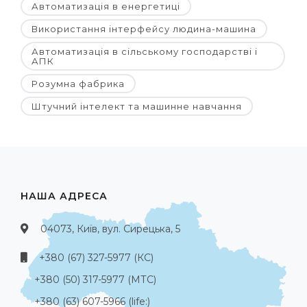
Автоматизація в енергетиці
Використання інтерфейсу людина-машина
Автоматизація в сільському господарстві і
АПК
Розумна фабрика
Штучний інтелект та машинне навчання
НАША АДРЕСА
04073, Київ, вул. Сирецька, 5
+380 (67) 327-5977 (КС)
+380 (50) 317-5977 (МТС)
+380 (63) 607-5966 (life:)