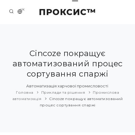
ПРОКСИС™
UK
ГОЛОВНА
КОНТАКТИ
ПРО НАС
Cincoze покращує
автоматизований процес
ПРИКЛАДИ ТА РІШЕННЯ
сортування спаржі
КАТАЛОГ ПРОДУКЦІЇ
Автоматизація харчової промисловості
НОВИНИ
Головна
Приклади та рішення
Промислова
автоматизація
Cincoze покращує автоматизований
процес сортування спаржі