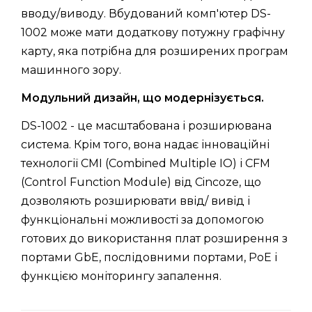
вводу/виводу. Вбудований комп'ютер DS-
1002 може мати додаткову потужну графічну
карту, яка потрібна для розширених програм
машинного зору.
Модульний дизайн, що модернізується.
DS-1002 - це масштабована і розширювана
система. Крім того, вона надає інноваційні
технології CMI (Combined Multiple IO) і CFM
(Control Function Module) від Cincoze, що
дозволяють розширювати ввід/ вивід і
функціональні можливості за допомогою
готових до використання плат розширення з
портами GbE, послідовними портами, PoE і
функцією моніторингу запалення.