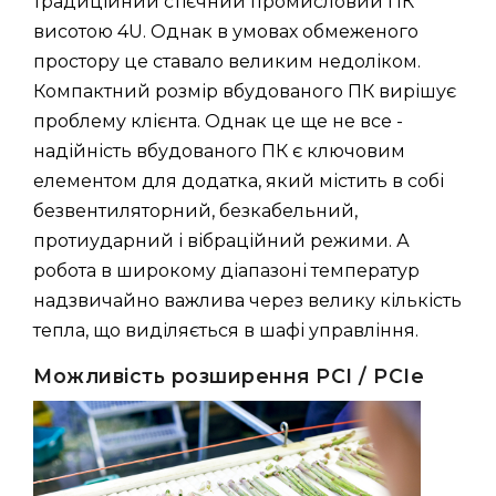
традиційний стієчний промисловий ПК
висотою 4U. Однак в умовах обмеженого
простору це ставало великим недоліком.
Компактний розмір вбудованого ПК вирішує
проблему клієнта. Однак це ще не все -
надійність вбудованого ПК є ключовим
елементом для додатка, який містить в собі
безвентиляторний, безкабельний,
протиударний і вібраційний режими. А
робота в широкому діапазоні температур
надзвичайно важлива через велику кількість
тепла, що виділяється в шафі управління.
Можливість розширення PCI / PCIe