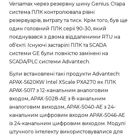
Versamax через резервну шину Genius. Стара
система ПЛК контролювала рівні
резервуарів, витрату та тиск. Крім того, був ще
один головний ПЛК серії 90-30, який
поєднувався з двома віддаленими RTU на
об'єкті. Існуючі застарілі ПЛК та SCADA
системи GE були повністю замінені на
SCADA/PLC системи Advantech.
Були встановлені такі продукти Advantech:
APAX-5620KW Intel XScale PXA270 як ПЛК
APAX-5017 з 12-канальним аналоговим
входом, APAX-5028-AE з 8-канальним
аналоговим виходом, APAX-5040-AE з 24-
канальним цифровим входом APAX-5046-AE
із 24-канальним цифровим виходом. Модулі
штучного інтелекту використовувалися для