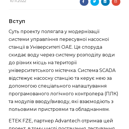
10.11.2022
Вступ
Суть проекту полягала у модернізації
системи управління пересувної насосної
станції в Університеті ОАЕ. Ця споруда
скидає воду через систему розподілу води
до різних місць на території
університетського містечка. Система SCADA
відстежує насосну станцію та керує нею за
допомогою спеціального налаштування
програмованого логічного контролера (ПЛК)
та модулів вводу/виводу, які взаємодіють з
польовими пристроями та обладнанням.
ETEK FZE, партнер Advantech отримав цей
проект, в тому числі постачання, тестування