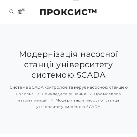
ПРОКСИС™
UK
ГОЛОВНА
КОНТАКТИ
ПРО НАС
Модернізація насосної
станції університету
ПРИКЛАДИ ТА РІШЕННЯ
системою SCADA
КАТАЛОГ ПРОДУКЦІЇ
Система SCADA контролює та керує насосною станцією
НОВИНИ
Головна
Приклади та рішення
Промислова
автоматизація
Модернізація насосної станції
університету системою SCADA