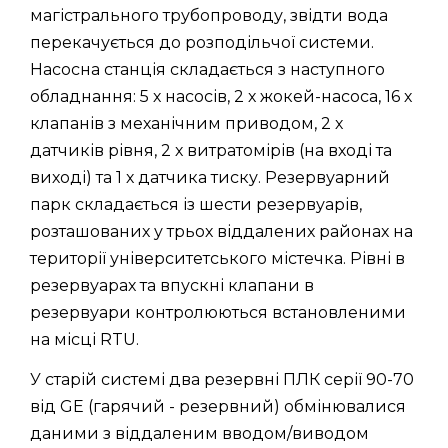
магістрального трубопроводу, звідти вода
перекачується до розподільчої системи.
Насосна станція складається з наступного
обладнання: 5 х насосів, 2 х жокей-насоса, 16 х
клапанів з механічним приводом, 2 х
датчиків рівня, 2 х витратомірів (на вході та
виході) та 1 х датчика тиску. Резервуарний
парк складається із шести резервуарів,
розташованих у трьох віддалених районах на
території університетського містечка. Рівні в
резервуарах та впускні клапани в
резервуари контролюються встановленими
на місці RTU.
У старій системі два резервні ПЛК серії 90-70
від GE (гарячий - резервний) обмінювалися
даними з віддаленим вводом/виводом