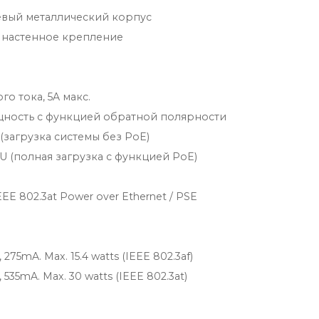
вый металлический корпус
 настенное крепление
м
го тока, 5A макс.
ность с функцией обратной полярности
U (загрузка системы без PoE)
BTU (полная загрузка с функцией PoE)
IEEE 802.3at Power over Ethernet / PSE
 275mA. Max. 15.4 watts (IEEE 802.3af)
, 535mA. Max. 30 watts (IEEE 802.3at)