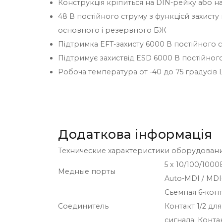
Конструкція кріпиться на DIN-рейку або на
48 В постійного струму з функцієй захист
основного і резервного БЖ
Підтримка EFT-захисту 6000 В постійного с
Підтримує захиствід ESD 6000 В постійног
Робоча температура от -40 до 75 градусів 
Додаткова інформація
Технические характеристики оборудован
5 x 10/100/1000
Медные порты
Auto-MDI / MDI
Съемная 6-кон
Соединитель
Контакт 1/2 дл
сигнала; Контак