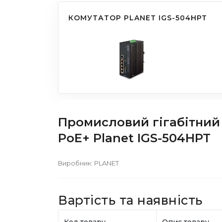
КОМУТАТОР PLANET IGS-504HPT
Промисловий гігабітний 
PoE+ Planet IGS-504HPT
Виробник:
PLANET
Вартість та наявність
Код товару
Опис товару