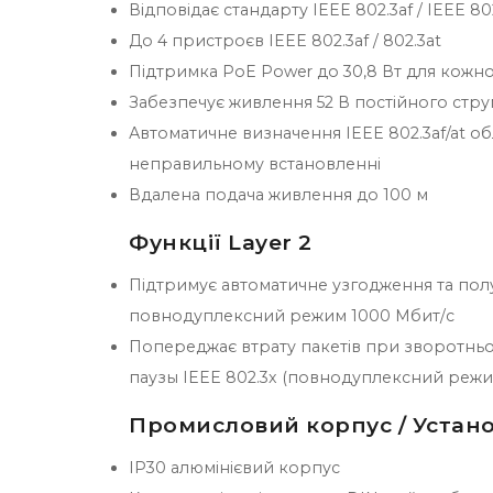
Відповідає стандарту IEEE 802.3af / IEEE 80
До 4 пристроєв IEEE 802.3af / 802.3at
Підтримка PoE Power до 30,8 Вт для кожн
Забезпечує живлення 52 В постійного стру
Автоматичне визначення IEEE 802.3af/at о
неправильному встановленні
Вдалена подача живлення до 100 м
Функції Layer 2
Підтримує автоматичне узгодження та по
повнодуплексний режим 1000 Мбит/с
Попереджає втрату пакетів при зворотньом
паузы IEEE 802.3x (повнодуплексний режи
Промисловий корпус / Устан
IP30 алюмінієвий корпус