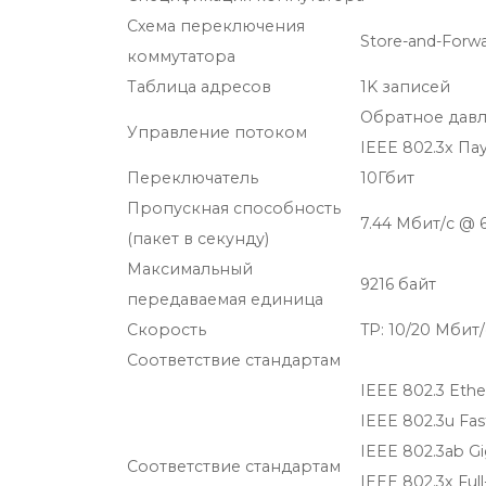
Схема переключения
Store-and-Forw
коммутатора
Таблица адресов
1K записей
Обратное давл
Управление потоком
IEEE 802.3x Па
Переключатель
10Гбит
Пропускная способность
7.44 Мбит/с @ 
(пакет в секунду)
Максимальный
9216 байт
передаваемая единица
Скорость
TP: 10/20 Мбит
Соответствие стандартам
IEEE 802.3 Ethe
IEEE 802.3u Fas
IEEE 802.3ab Gi
Соответствие стандартам
IEEE 802.3x Ful