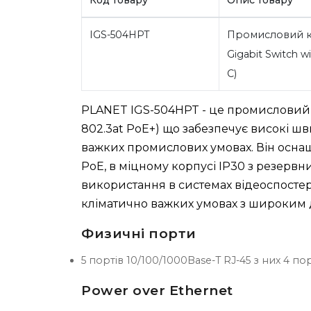
IGS-504HPT
Промисловий ко
Gigabit Switch w
C)
PLANET IGS-504HPT - це промисловий г
802.3at PoE+) що забезпечує високі шв
важких промислових умовах. Він оснащ
PoE, в міцному корпусі IP30 з резерв
використання в системах відеоспосте
кліматично важких умовах з широким д
Физичні порти
5 портів 10/100/1000Base-T RJ-45 з них 4 по
Power over Ethernet