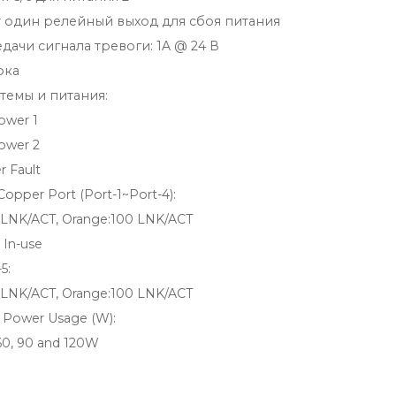
 один релейный выход для сбоя питания
дачи сигнала тревоги: 1A @ 24 В
ока
стемы и питания:
ower 1
ower 2
 Fault
Copper Port (Port-1~Port-4):
LNK/ACT, Orange:100 LNK/ACT
In-use
5:
LNK/ACT, Orange:100 LNK/ACT
 Power Usage (W):
60, 90 and 120W