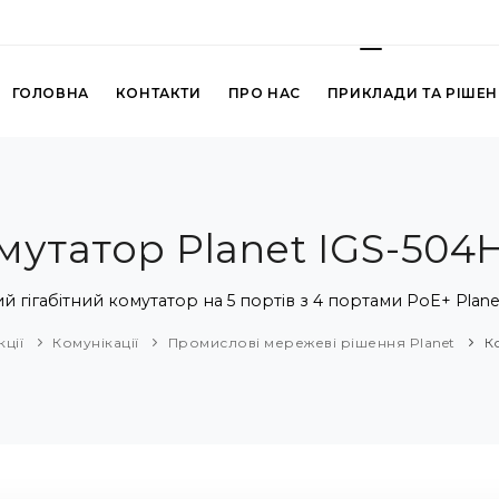
ГОЛОВНА
КОНТАКТИ
ПРО НАС
ПРИКЛАДИ ТА РІШЕ
мутатор Planet IGS-504
 гігабітний комутатор на 5 портів з 4 портами PoE+ Plane
ції
Комунікації
Промислові мережеві рішення Planet
К