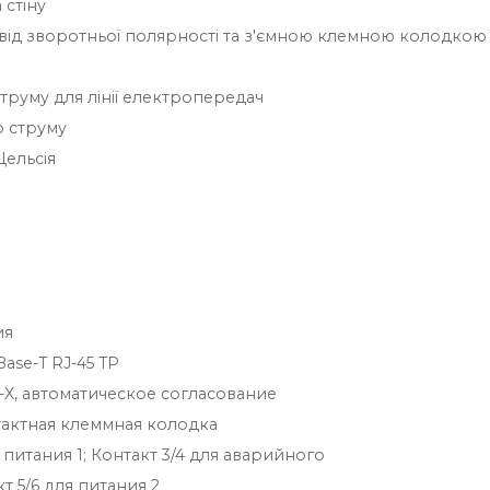
 стіну
у від зворотньої полярності та з'ємною клемною колодкою
труму для лінії електропередач
о струму
Цельсія
ия
Base-T RJ-45 TP
-X, автоматическое согласование
тактная клеммная колодка
я питания 1; Контакт 3/4 для аварийного
т 5/6 для питания 2