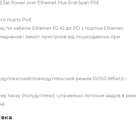
2.3at Power over Ethernet Plus End-Span PSE
ого порту PoE
му по кабелю Ethernet RJ-45 до PD з портом Ethernet
бладнання і захист пристроєв від пошкодженнь при
лудуплексний/повнодуплексний режим 10/100 Мбит/с і
у тиску (полудуплекс) і управлінні потоком кадрів в реж
м)
овка