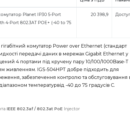
мутатор Planet IP30 5-Port
20 398,9
Досту
ith 4-Port 802.3AT POE+ (-40 to 75
ігабітний комутатор Power over Ethernet (стандарт
идкості передачі даних в мережах Gigabit Ethernet у
ений 4 портами під кручену пару 10/100/1000Base-T 
ним живленням. IGS-504HPT добре підходить для
реження, забезпечення контролю та обслуговування 
іапазоном температурвід -40 до 75 градусів C.
рта
IEEE 802.3af / 802.3at PoE
Injector