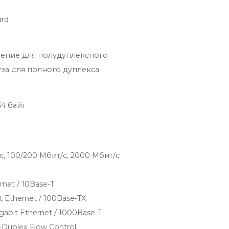
ard
ение для полудуплексного
уза для полного дуплекса
64 байт
/с, 100/200 Мбит/с, 2000 Мбит/с
rnet / 10Base-T
t Ethernet / 100Base-TX
gabit Ethernet / 1000Base-T
l-Duplex Flow Control