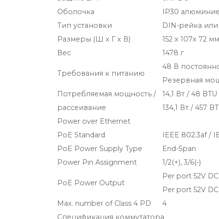
Оболочка
IP30 алюминие
Тип установки
DIN-рейка или
Размеры (Ш x Г x В)
152 x 107x 72 м
Вес
1478 г
48 В постоянно
Требования к питанию
Резервная мощ
Потребляемая мощность /
14,1 Вт / 48 BT
рассеивание
134,1 Вт / 457 
Power over Ethernet
PoE Standard
IEEE 802.3af / 
PoE Power Supply Type
End-Span
Power Pin Assignment
1/2(+), 3/6(-)
Per port 52V DC,
PoE Power Output
Per port 52V DC
Max. number of Class 4 PD
4
Спецификация коммутатора