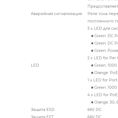
Предоставляет
Аварийная сигнализация
Реле тока пере
постоянного т
3 x LED для си
■ Green: DC P
■ Green: DC P
■ Green: Power
2 x LED for Per 
LED
■ Green: 1000 
■ Orange: PoE 
1 x LED for Port-
■ Green: 1000 
4 x LED for PoE
■ Orange: 30, 
Защита ESD
6KV DC
Защита EFT
6KV DC