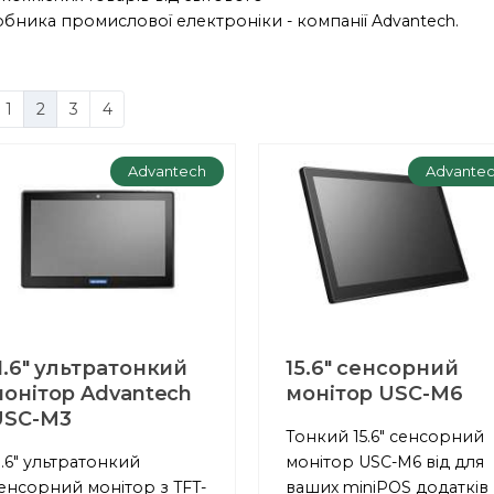
бника промислової електроніки - компанії Advantech.
1
2
3
4
Advantech
Advante
1.6" ультратонкий
15.6" сенсорний
онітор Advantech
монітор USC-M6
USC-M3
Тонкий 15.6" сенсорний
1.6" ультратонкий
монітор USC-M6 від для
енсорний монітор з TFT-
ваших miniPOS додатків