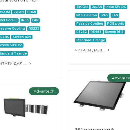
2xCOM
2xLAN
Input 12V DC
2xCOM
2xLAN
HDMI
Intel Celeron
IP65
LAN
ntel Core i5
IP65
LAN
Passive Cooling
POE ports
assive Cooling
RS232
RS232
RS485
Screen 16:9
RS485
Screen 16:9
Standard T range
creen Size 15"
ЧИТАТИ ДАЛІ...
tandard T range
ИТАТИ ДАЛІ...
Advante
Advantech