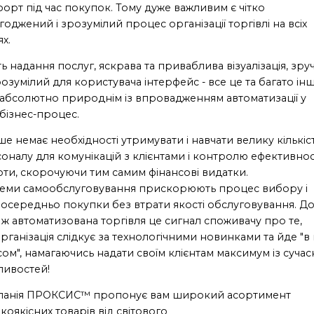
орт під час покупок. Тому дуже важливим є чітко
годжений і зрозумілий процес організації торгівлі на всіх
ях.
ть надання послуг, яскрава та приваблива візуалізація, зр
розумілий для користувача інтерфейс - все це та багато ін
 абсолютно природнім із впровадженням автоматизації у
бізнес-процес.
ше немає необхідності утримувати і навчати велику кількіс
оналу для комунікацій з клієнтами і контролю ефективнос
ти, скорочуючи тим самим фінансові видатки.
еми самообслуговування прискорюють процес вибору і
осередньо покупки без втрати якості обслуговування. Д
 ж автоматизована торгівля це сигнал споживачу про те,
рганізація слідкує за технологічними новинками та йде "в
асом", намагаючись надати своїм клієнтам максимум із сучас
ивостей!
панія ПРОКСИС™ пропонує вам широкий асортимент
коякісних товарів від світового