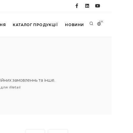
UK
ННЯ
КАТАЛОГ ПРОДУКЦІЇ
НОВИНИ
тійних замовленнь та інше.
ля iRetail