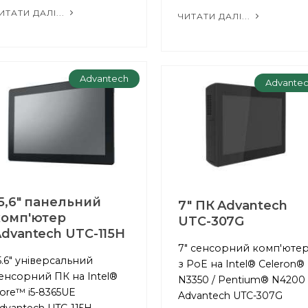
ИТАТИ ДАЛІ...
ЧИТАТИ ДАЛІ...
Advantech
Advante
5,6" панельний
7" ПК Advantech
комп'ютер
UTC-307G
dvantech UTC-115H
7" сенсорний комп'юте
5.6" універсальний
з PoE на Intel® Celeron®
енсорний ПК на Intel®
N3350 / Pentium® N4200
ore™ i5-8365UE
Advantech UTC-307G
dvantech UTC-115H