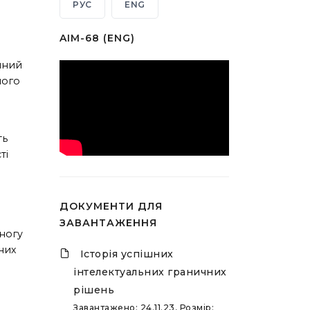
РУС
ENG
AIM-68 (ENG)
учний
шого
ть
ті
о
ДОКУМЕНТИ ДЛЯ
ЗАВАНТАЖЕННЯ
 ногу
них
Історія успішних
інтелектуальних граничних
рішень
Завантажено: 24.11.23, Розмір: