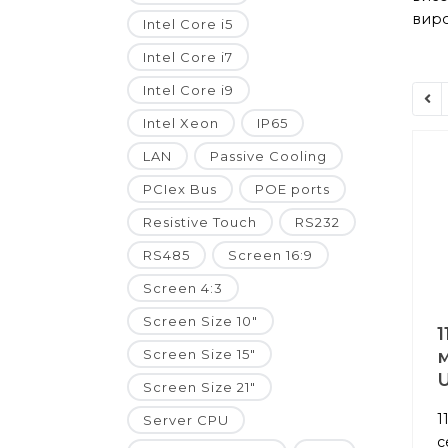
виро
Intel Core i5
Intel Core i7
Intel Core i9
Intel Xeon
IP65
LAN
Passive Cooling
PCIex Bus
POE ports
Resistive Touch
RS232
RS485
Screen 16:9
Screen 4:3
Screen Size 10"
1
Screen Size 15"
м
Screen Size 21"
1
Server CPU
с