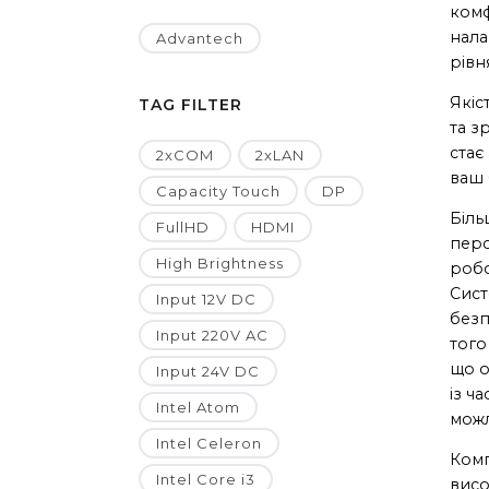
комф
нала
Advantech
рівн
Якіс
TAG FILTER
та з
стає
2xCOM
2xLAN
ваш 
Capacity Touch
DP
Біль
FullHD
HDMI
перс
High Brightness
робо
Сист
Input 12V DC
безп
Input 220V AC
того
що о
Input 24V DC
із ч
Intel Atom
можл
Intel Celeron
Ком
Intel Core i3
висо