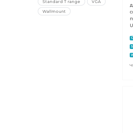
Standard T range
VGA
д
Wallmount
с
п
U
C
S
W
Ч