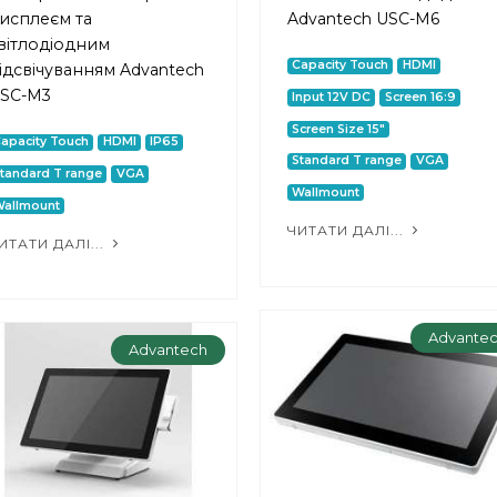
исплеєм та
Advantech USC-M6
вітлодіодним
Capacity Touch
HDMI
ідсвічуванням Advantech
SC-M3
Input 12V DC
Screen 16:9
Screen Size 15"
apacity Touch
HDMI
IP65
Standard T range
VGA
tandard T range
VGA
Wallmount
allmount
ЧИТАТИ ДАЛІ...
ИТАТИ ДАЛІ...
Advante
Advantech