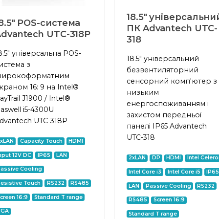
18.5" універсальни
8.5" POS-система
ПК Advantech UTC-
dvantech UTC-318P
318
8.5" універсальна POS-
18.5" універсальний
истема з
безвентиляторний
ирокоформатним
сенсорний комп'ютер з
краном 16: 9 на Intel®
низьким
ayTrail J1900 / Intel®
енергоспоживанням і
aswell i5-4300U
захистом передньої
dvantech UTC-318P
панелі IP65 Advantech
UTC-318
2xLAN
Capacity Touch
HDMI
nput 12V DC
IP65
LAN
2xLAN
DP
HDMI
Intel Celer
assive Cooling
Intel Core i3
Intel Core i5
IP6
esistive Touch
RS232
RS485
LAN
Passive Cooling
RS232
creen 16:9
Standard T range
RS485
Screen 16:9
VGA
Standard T range