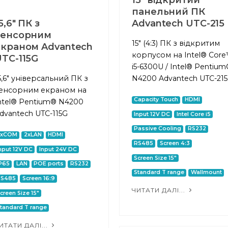
15" відкритий
панельний ПК
5,6" ПК з
Advantech UTC-215
сенсорним
15" (4:3) ПК з відкритим
екраном Advantech
корпусом на Intel® Cor
TC-115G
i5-6300U / Intel® Pentiu
5,6" універсальний ПК з
N4200 Advantech UTC-215
енсорним екраном на
Capacity Touch
HDMI
ntel® Pentium® N4200
dvantech UTC-115G
Input 12V DC
Intel Core i5
Passive Cooling
RS232
2xCOM
2xLAN
HDMI
RS485
Screen 4:3
nput 12V DC
Input 24V DC
Screen Size 15"
P65
LAN
POE ports
RS232
Standard T range
Wallmount
RS485
Screen 16:9
ЧИТАТИ ДАЛІ...
creen Size 15"
tandard T range
ИТАТИ ДАЛІ...