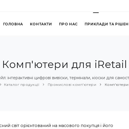
ГОЛОВНА
КОНТАКТИ
ПРО НАС
ПРИКЛАДИ ТА РІШЕ
Комп'ютери для iRetail
л: інтерактивні цифрові вивіски, термінали, кіоски для самос
Каталог продукції
Промислові комп'ютери
Комп'ютери д
сний світ орієнтований на масового покупця і його