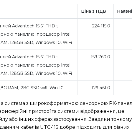
Ціна з ПДВ
Наявні
лей Advantech 15.6" FHD з
224 115,0
рною панеллю, процесор Intel
RAM, 128GB SSD, Windows 10, WiFi
лей Advantech 15.6" FHD з
159 760,0
рною панеллю, процесор Intel
RAM, 128GB SSD, Windows 10, WiFi
3,8G RAM,128G SSD,wifi, Win 10
129 461,0
ьна система з широкоформатною сенсорною РК-пане
ериферійні пристрої та системи відображення, це
йлу або інших сферах застосування. Завдяки тонкому
данням кабелів UTC-115 добре підходить для різних