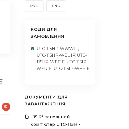
РУС
ENG
КОДИ ДЛЯ
ЗАМОВЛЕННЯ
UTC-115HP-WWW1F;
UTC-115HP-WEU1F; UTC-
115HP-WEF1F; UTC-115IP-
WEU1F; UTC-115IP-WEF1F
E
ДОКУМЕНТИ ДЛЯ
ЗАВАНТАЖЕННЯ
15,6" панельний
комп'ютер UTC-115H -