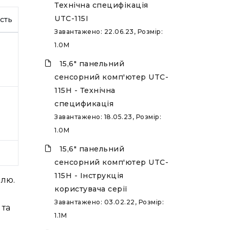
Технічна специфікація
UTC-115І
сть
Завантажено: 22.06.23, Розмір:
1.0M
15,6" панельний
сенсорний комп'ютер UTC-
115H - Технічна
спецификація
Завантажено: 18.05.23, Розмір:
1.0M
15,6" панельний
сенсорний комп'ютер UTC-
115H - Інструкція
ллю.
користувача серії
Завантажено: 03.02.22, Розмір:
 та
1.1M