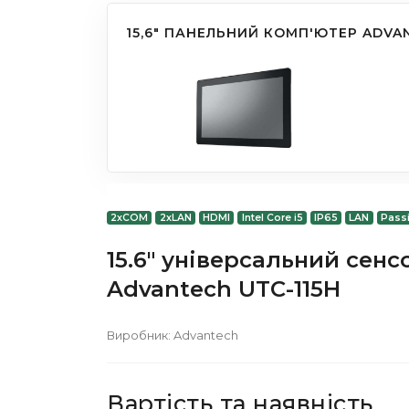
15,6" ПАНЕЛЬНИЙ КОМП'ЮТЕР ADVAN
2xCOM
2xLAN
HDMI
Intel Core i5
IP65
LAN
Passi
15.6" універсальний сенс
Advantech UTC-115H
Виробник:
Advantech
Вартість та наявність