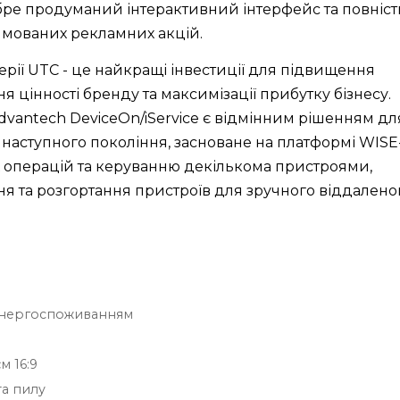
обре продуманий інтерактивний інтерфейс та повніс
рямованих рекламних акцій.
ії UTC - це найкращі інвестиції для підвищення
я цінності бренду та максимізації прибутку бізнесу.
dvantech DeviceOn/iService є відмінним рішенням дл
наступного покоління, засноване на платформі WISE
х операцій та керуванню декількома пристроями,
ня та розгортання пристроїв для зручного віддалено
 енергоспоживанням
м 16:9
та пилу