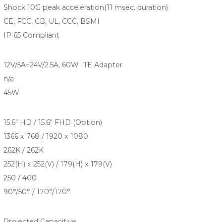
Shock 10G peak acceleration(11 msec. duration)
CE, FCC, CB, UL, CCC, BSMI
IP 65 Compliant
12V/5A~24V/2.5A, 60W ITE Adapter
n/a
45W
15.6" HD / 15.6" FHD (Option)
1366 x 768 / 1920 x 1080
262K / 262K
252(H) x 252(V) / 179(H) x 179(V)
250 / 400
90°/50° / 170°/170°
Projected Capacitive.