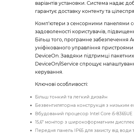
варіантів установки. Система надає д
гарантує доставку контенту та цілесп
Комп'ютери з сенсорними панелями сер
задоволеності користувачів, підвищенн
Більш того, програмне забезпечення A
уніфікованого управління пристроями 
DeviceOn. Завдяки підтримці пакетни
DeviceOn/iService спрощує налаштуван
керування.
Ключові особливості:
Більш тонкий та легкий дизайн
Безвентиляторна конструкція з низьким
Вбудований процесор Intel Core i5-8365UE
15,6" монітор з широкоформатним дисплеє
Передня панель IP65 для захисту від води 