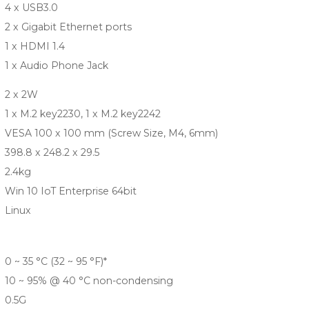
4 x USB3.0
2 x Gigabit Ethernet ports
1 x HDMI 1.4
1 x Audio Phone Jack
2 x 2W
1 x M.2 key2230, 1 x M.2 key2242
VESA 100 x 100 mm (Screw Size, M4, 6mm)
398.8 x 248.2 x 29.5
2.4kg
Win 10 IoT Enterprise 64bit
Linux
0 ~ 35 °C (32 ~ 95 °F)*
10 ~ 95% @ 40 °C non-condensing
0.5G