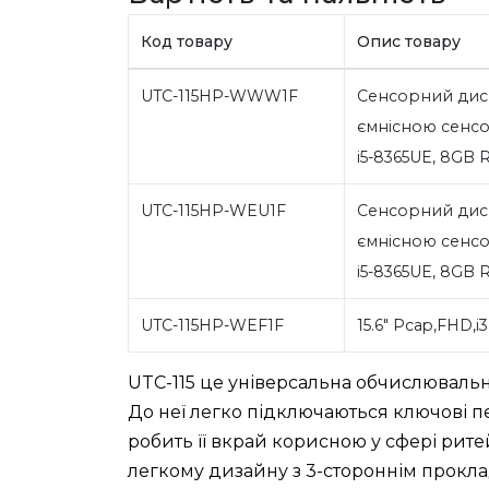
Код товару
Опис товару
UTC-115HP-WWW1F
Сенсорний дисп
ємнісною сенсо
i5-8365UE, 8GB 
UTC-115HP-WEU1F
Сенсорний дисп
ємнісною сенсо
i5-8365UE, 8GB 
UTC-115HP-WEF1F
15.6" Pcap,FHD,i
UTC-115 це універсальна обчислювал
До неї легко підключаються ключові п
робить її вкрай корисною у сфері рите
легкому дизайну з 3-стороннім прокла