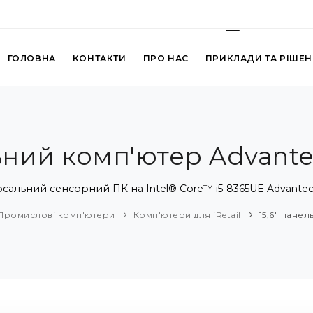
ГОЛОВНА
КОНТАКТИ
ПРО НАС
ПРИКЛАДИ ТА РІШЕ
льний комп'ютер Advante
ерсальний сенсорний ПК на Intel® Core™ i5-8365UE Advante
Промислові комп'ютери
Комп'ютери для iRetail
15,6" пане