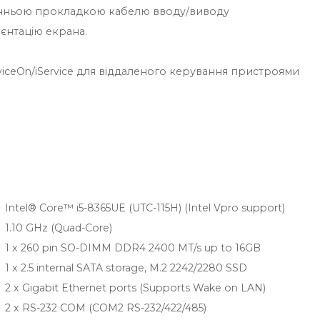
онньою прокладкою кабелю вводу/виводу
ієнтацію екрана.
ceOn/iService для віддаленого керування пристроями
Intel® Core™ i5-8365UE (UTC-115H) (Intel Vpro support)
1.10 GHz (Quad-Core)
1 x 260 pin SO-DIMM DDR4 2400 MT/s up to 16GB
1 x 2.5 internal SATA storage, M.2 2242/2280 SSD
2 x Gigabit Ethernet ports (Supports Wake on LAN)
2 x RS-232 COM (COM2 RS-232/422/485)