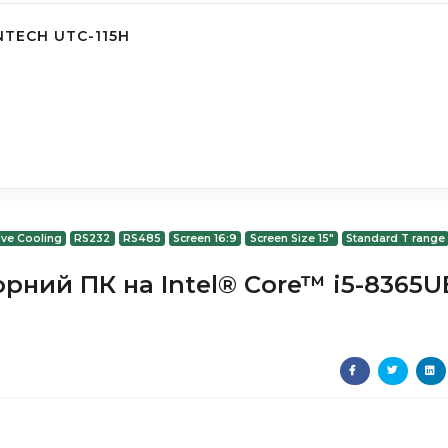
TECH UTC-115H
ve Cooling
RS232
RS485
Screen 16:9
Screen Size 15"
Standard T range
орний ПК на Intel® Core™ i5-8365U