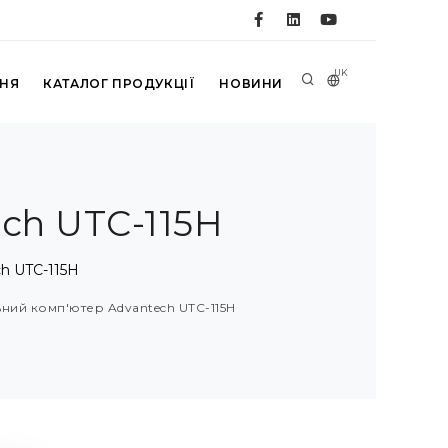
UK
ННЯ
КАТАЛОГ ПРОДУКЦІЇ
НОВИНИ
ch UTC-115H
ch UTC-115H
льний комп'ютер Advantech UTC-115H