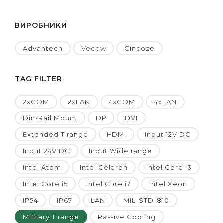
ВИРОБНИКИ
Advantech
Vecow
Cincoze
TAG FILTER
2xCOM
2xLAN
4xCOM
4xLAN
Din-Rail Mount
DP
DVI
Extended T range
HDMI
Input 12V DC
Input 24V DC
Input Wide range
Intel Atom
Intel Celeron
Intel Core i3
Intel Core i5
Intel Core i7
Intel Xeon
IP54
IP67
LAN
MIL-STD-810
Military T range
Passive Cooling