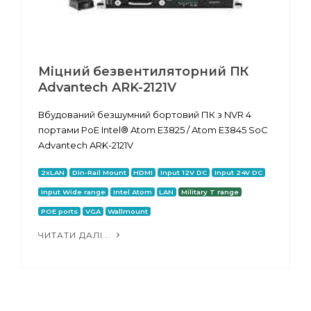
Міцний безвентиляторний ПК
Advantech ARK-2121V
Вбудований безшумний бортовий ПК з NVR 4
портами PoE Intel® Atom E3825 / Atom E3845 SoC
Advantech ARK-2121V
2xLAN
Din-Rail Mount
HDMI
Input 12V DC
Input 24V DC
Input Wide range
Intel Atom
LAN
Military T range
POE ports
VGA
Wallmount
ЧИТАТИ ДАЛІ...