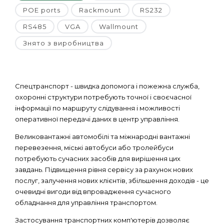
POE ports
Rackmount
RS232
RS485
VGA
Wallmount
Знято з виробництва
Спецтранспорт - швидка допомога і пожежна служба,
охоронні структури потребують точної і своєчасної
інформації по маршруту слідування і можливості
оперативної передачі даних в центр управління.
Великовантажні автомобілі та міжнародні вантажні
перевезення, міські автобуси або тролейбуси
потребують сучасних засобів для вирішення цих
завдань. Підвищення рівня сервісу за рахунок нових
послуг, залучення нових клієнтів, збільшення доходів - це
очевидні вигоди від впровадження сучасного
обладнання для управління транспортом.
Застосування транспортних комп'ютерів дозволяє