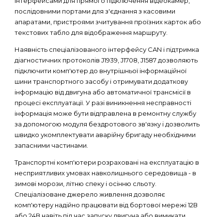
інтерфейсами для прямого підключення відеокамер,
послідовними портами для з'єднання з касовими
апаратами, пристроями зчитування проїзних карток або
текстових табло для відображення маршруту.
Наявність спеціалізованого інтерфейсу CAN і підтримка
діагностичних протоколів J1939, J1708, J1587 дозволяють
підключити комп'ютер до внутрішньої інформаційної
шини транспортного засобу і отримувати додаткову
інформацію від двигуна або автоматичної трансмісії в
процесі експлуатації. У разі виникнення несправності
інформація може бути відправлена ​​в ремонтну службу
за допомогою модуля бездротового зв'язку і дозволить
швидко укомплектувати аварійну бригаду необхідними
запасними частинами.
Транспортні комп'ютери розраховані на експлуатацію в
несприятливих умовах навколишнього середовища - в
зимові морози, літню спеку і осінню сльоту.
Спеціалізоване джерело живлення дозволяє
комп'ютеру надійно працювати від бортової мережі 12В
або 24В навіть під час запуску двигуна або вимикати