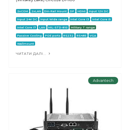
2xCOM
2xLAN
Din-Rail Mount
DP
HDMI
Input 12V DC
Input 24V DC
Input Wide range
Intel Core i3
Intel Core i5
Intel Core i7
LAN
MIL-STD-810
Military T range
Passive Cooling
POE ports
RS232
RS485
VGA
Wallmount
ЧИТАТИ ДАЛІ...
Advantech