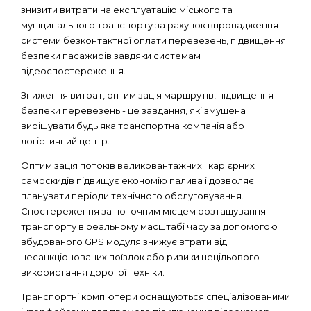
знизити витрати на експлуатацію міського та
муніципального транспорту за рахунок впровадження
системи безконтактної оплати перевезень, підвищення
безпеки пасажирів завдяки системам
відеоспостереження.
Зниження витрат, оптимізація маршрутів, підвищення
безпеки перевезень - це завдання, які змушена
вирішувати будь яка транспортна компанія або
логістичний центр.
Оптимізація потоків великовантажних і кар'єрних
самоскидів підвищує економію палива і дозволяє
планувати періоди технічного обслуговування.
Спостереження за поточним місцем розташування
транспорту в реальному масштабі часу за допомогою
вбудованого GPS модуля знижує втрати від
несанкціонованих поїздок або ризики нецільового
використання дорогої техніки.
Транспортні комп'ютери оснащуються спеціалізованими