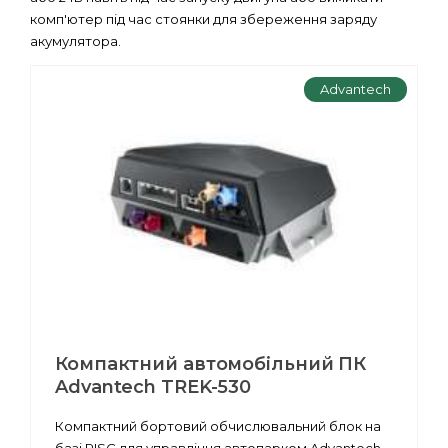
комп'ютер під час стоянки для збереження заряду
акумулятора.
Advantech
Компактний автомобільний ПК
Advantech TREK-530
Компактний бортовий обчислювальний блок на
базі RISC для управління автопарком Advantech