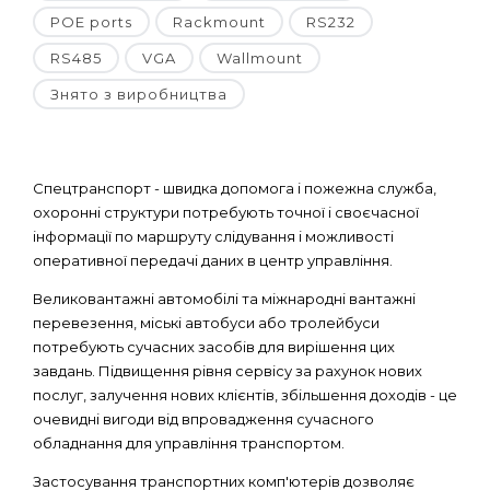
POE ports
Rackmount
RS232
RS485
VGA
Wallmount
Знято з виробництва
Спецтранспорт - швидка допомога і пожежна служба,
охоронні структури потребують точної і своєчасної
інформації по маршруту слідування і можливості
оперативної передачі даних в центр управління.
Великовантажні автомобілі та міжнародні вантажні
перевезення, міські автобуси або тролейбуси
потребують сучасних засобів для вирішення цих
завдань. Підвищення рівня сервісу за рахунок нових
послуг, залучення нових клієнтів, збільшення доходів - це
очевидні вигоди від впровадження сучасного
обладнання для управління транспортом.
Застосування транспортних комп'ютерів дозволяє