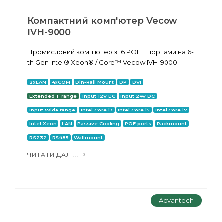
Компактний комп'ютер Vecow
IVH-9000
Промисловий комп'ютер з 16 POE + портами на 6-
th Gen Intel® Xeon® / Core™ Vecow IVH-9000
2xLAN
4xCOM
Din-Rail Mount
DP
DVI
Extended T range
Input 12V DC
Input 24V DC
Input Wide range
Intel Core i3
Intel Core i5
Intel Core i7
Intel Xeon
LAN
Passive Cooling
POE ports
Rackmount
RS232
RS485
Wallmount
ЧИТАТИ ДАЛІ...
Advantech