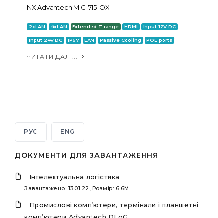
NX Advantech MIC-715-OX
2xLAN
4xLAN
Extended T range
HDMI
Input 12V DC
Input 24V DC
IP67
LAN
Passive Cooling
POE ports
ЧИТАТИ ДАЛІ...
РУС
ENG
ДОКУМЕНТИ ДЛЯ ЗАВАНТАЖЕННЯ
Інтелектуальна логістика
Завантажено: 13.01.22, Розмір: 6.6M
Промислові комп’ютери, термінали і планшетні
комп’ютери Advantech DLoG