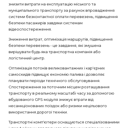
знизити витрати на експлуатацію міського та
муніципального транспорту за рахунок впровадження
системи безконтактної оплати перевезень, підвищення
безпеки пасажирів завдяки системам
відеоспостереження.
Зниження витрат, оптимізація маршрутів, підвищення
безпеки перевезень - це завдання, які змушена
вирішувати будь яка транспортна компанія або
логістичний центр.
Оптимізація потоків великовантажних і кар'єрних
самоскидів підвищує економію палива і дозволяє
планувати періоди технічного обслуговування.
Спостереження за поточним місцем розташування
транспорту в реальному масштабі часу за допомогою
вбудованого GPS модуля знижує втрати від
несанкціонованих поїздок або ризики нецільового
використання дорогої техніки.
Транспортні комп'ютери оснащуються спеціалізованими