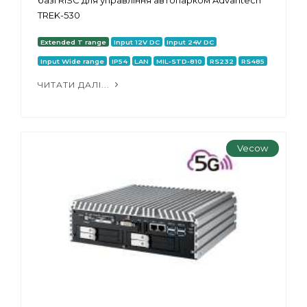
TREK-530
Extended T range
Input 12V DC
Input 24V DC
Input Wide range
IP54
LAN
MIL-STD-810
RS232
RS485
ЧИТАТИ ДАЛІ...
Vecow