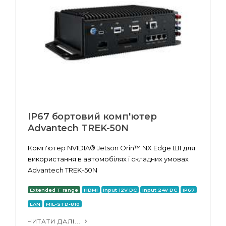
IP67 бортовий комп'ютер
Advantech TREK-50N
Комп'ютер NVIDIA® Jetson Orin™ NX Edge ШІ для
використання в автомобілях і складних умовах
Advantech TREK-50N
Extended T range
HDMI
Input 12V DC
Input 24V DC
IP67
LAN
MIL-STD-810
ЧИТАТИ ДАЛІ...