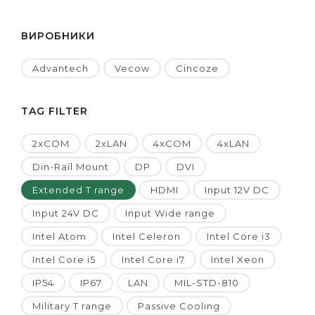
ВИРОБНИКИ
Advantech
Vecow
Cincoze
TAG FILTER
2xCOM
2xLAN
4xCOM
4xLAN
Din-Rail Mount
DP
DVI
Extended T range
HDMI
Input 12V DC
Input 24V DC
Input Wide range
Intel Atom
Intel Celeron
Intel Core i3
Intel Core i5
Intel Core i7
Intel Xeon
IP54
IP67
LAN
MIL-STD-810
Military T range
Passive Cooling