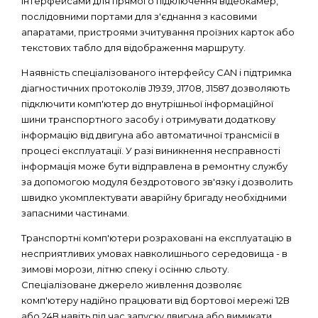
інтерфейсами для прямого підключення відеокамер,
послідовними портами для з'єднання з касовими
апаратами, пристроями зчитування проїзних карток або
текстових табло для відображення маршруту.
Наявність спеціалізованого інтерфейсу CAN і підтримка
діагностичних протоколів J1939, J1708, J1587 дозволяють
підключити комп'ютер до внутрішньої інформаційної
шини транспортного засобу і отримувати додаткову
інформацію від двигуна або автоматичної трансмісії в
процесі експлуатації. У разі виникнення несправності
інформація може бути відправлена ​​в ремонтну службу
за допомогою модуля бездротового зв'язку і дозволить
швидко укомплектувати аварійну бригаду необхідними
запасними частинами.
Транспортні комп'ютери розраховані на експлуатацію в
несприятливих умовах навколишнього середовища - в
зимові морози, літню спеку і осінню сльоту.
Спеціалізоване джерело живлення дозволяє
комп'ютеру надійно працювати від бортової мережі 12В
або 24В навіть під час запуску двигуна або вимикати