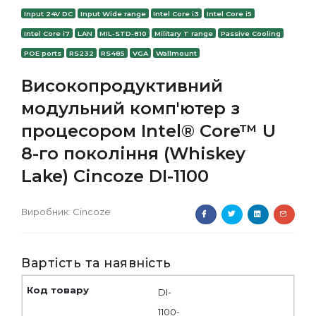
Input 24V DC
Input Wide range
Intel Core i3
Intel Core i5
Intel Core i7
LAN
MIL-STD-810
Military T range
Passive Cooling
POE ports
RS232
RS485
VGA
Wallmount
Високопродуктивний
модульний комп'ютер з
процесором Intel® Core™ U
8-го покоління (Whiskey
Lake) Cincoze DI-1100
Виробник:
Cincoze
Вартість та наявність
DI-
1100-