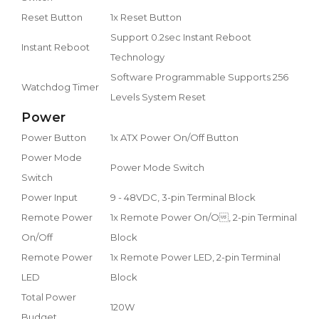
Reset Button
1x Reset Button
Support 0.2sec Instant Reboot
Instant Reboot
Technology
Software Programmable Supports 256
Watchdog Timer
Levels System Reset
Power
Power Button
1x ATX Power On/Off Button
Power Mode
Power Mode Switch
Switch
Power Input
9 - 48VDC, 3-pin Terminal Block
Remote Power
1x Remote Power On/O, 2-pin Terminal
On/Off
Block
Remote Power
1x Remote Power LED, 2-pin Terminal
LED
Block
Total Power
120W
Budget