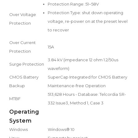
Protection Range: 51~58V
Protection Type: shut down operating
Over Voltage
voltage, re-power on at the preset level
Protection
to recover
Over Current
15A
Protection
3.84 kV (impedance 12 ohm 1.2/50us
Surge Protection
waveform)
CMOS Battery
SuperCap Integrated for CMOS Battery
Backup
Maintenance-free Operation
513,628 Hours - Database: Telcordia SR-
MTBF
332 Issue3, Method 1, Case 3
Operating
System
Windows
Windows® 10
Linux
Supports by project