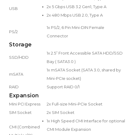
2x 5 Gbps USB 3.2 Gen1, Type A
USB
2x 480 Mbps USB 2.0, Type A
1x PS/2, 6 Pin Mini-DIN Female
PS/2
Connector
Storage
1x 2.5” Front Accessible SATA HDD/SSD
SSD/HDD
Bay ( SATA3.0 )
1x mSATA Socket (SATA 3.0, shared by
mSATA
Mini-PCIe socket)
RAID
Support RAID 0/1
Expansion
Mini PCI Express
2x Full-size Mini-PCIe Socket
SIM Socket
2x SIM Socket
1x High Speed CMI Interface for optional
CMI (Combined
CMI Module Expansion