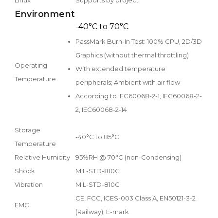
Environment
-40°C to 70°C
PassMark Burn-In Test: 100% CPU, 2D/3D
Graphics (without thermal throttling)
Operating
With extended temperature
Temperature
peripherals; Ambient with air flow
According to IEC60068-2-1, IEC60068-2-
2, IEC60068-2-14
Storage
-40°C to 85°C
Temperature
Relative Humidity
95%RH @ 70°C (non-Condensing)
Shock
MIL-STD-810G
Vibration
MIL-STD-810G
CE, FCC, ICES-003 Class A, EN50121-3-2
EMC
(Railway), E-mark