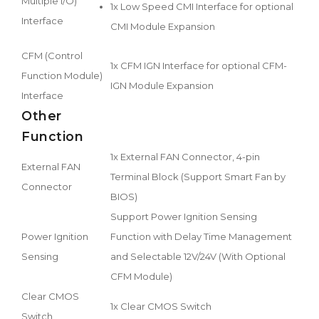
Multiple I/O)
1x Low Speed CMI Interface for optional
Interface
CMI Module Expansion
CFM (Control
1x CFM IGN Interface for optional CFM-
Function Module)
IGN Module Expansion
Interface
Other
Function
1x External FAN Connector, 4-pin
External FAN
Terminal Block (Support Smart Fan by
Connector
BIOS)
Support Power Ignition Sensing
Power Ignition
Function with Delay Time Management
Sensing
and Selectable 12V/24V (With Optional
CFM Module)
Clear CMOS
1x Clear CMOS Switch
Switch