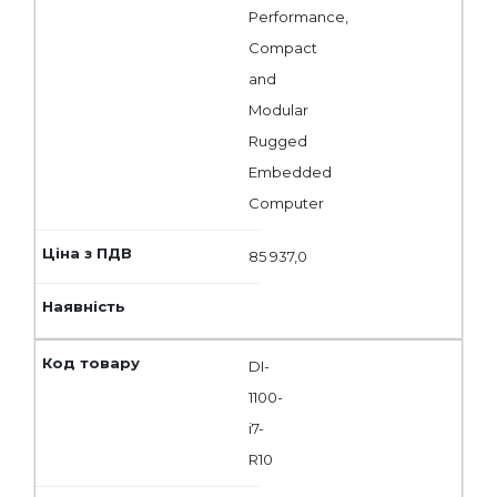
Performance,
Compact
and
Modular
Rugged
Embedded
Computer
85 937,0
DI-
1100-
i7-
R10