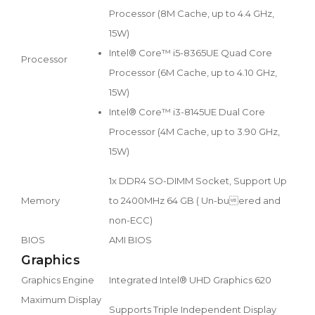
Processor (8M Cache, up to 4.4 GHz,
15W)
Intel® Core™ i5-8365UE Quad Core
Processor
Processor (6M Cache, up to 4.10 GHz,
15W)
Intel® Core™ i3-8145UE Dual Core
Processor (4M Cache, up to 3.90 GHz,
15W)
1x DDR4 SO-DIMM Socket, Support Up
Memory
to 2400MHz 64 GB ( Un-buered and
non-ECC)
BIOS
AMI BIOS
Graphics
Graphics Engine
Integrated Intel® UHD Graphics 620
Maximum Display
Supports Triple Independent Display