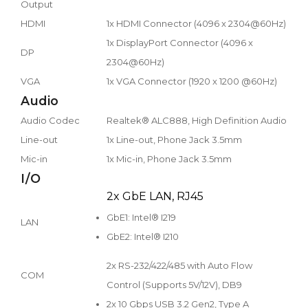
Output
HDMI
1x HDMI Connector (4096 x 2304@60Hz)
1x DisplayPort Connector (4096 x
DP
2304@60Hz)
VGA
1x VGA Connector (1920 x 1200 @60Hz)
Audio
Audio Codec
Realtek® ALC888, High Definition Audio
Line-out
1x Line-out, Phone Jack 3.5mm
Mic-in
1x Mic-in, Phone Jack 3.5mm
I/O
2x GbE LAN, RJ45
GbE1: Intel® I219
LAN
GbE2: Intel® I210
2x RS-232/422/485 with Auto Flow
COM
Control (Supports 5V/12V), DB9
2x 10 Gbps USB 3.2 Gen2, Type A