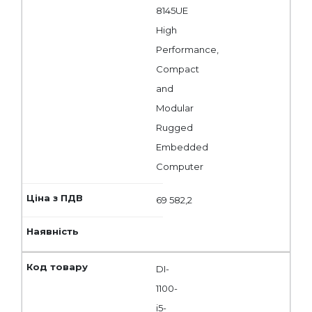
8145UE
High
Performance,
Compact
and
Modular
Rugged
Embedded
Computer
69 582,2
DI-
1100-
i5-