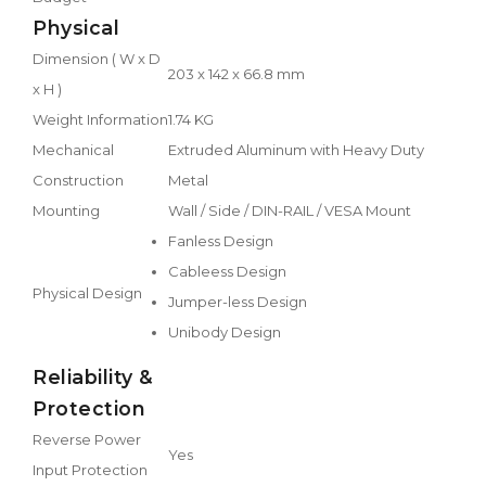
Physical
Dimension ( W x D
203 x 142 x 66.8 mm
x H )
Weight Information
1.74 KG
Mechanical
Extruded Aluminum with Heavy Duty
Construction
Metal
Mounting
Wall / Side / DIN-RAIL / VESA Mount
Fanless Design
Cableess Design
Physical Design
Jumper-less Design
Unibody Design
Reliability &
Protection
Reverse Power
Yes
Input Protection