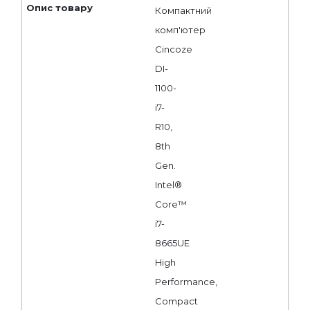
Компактний
комп'ютер
Cincoze
DI-
1100-
i7-
R10,
8th
Gen.
Intel®
Core™
i7-
8665UE
High
Performance,
Compact