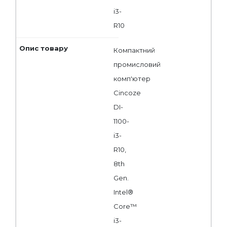
i3-
R10
Компактний
промисловий
комп'ютер
Cincoze
DI-
1100-
i3-
R10,
8th
Gen.
Intel®
Core™
i3-