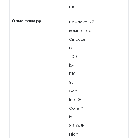
R10
Компактний
комп'ютер
Cincoze
DI-
1100-
i5-
R10,
8th
Gen.
Intel®
Core™
i5-
8365UE
High