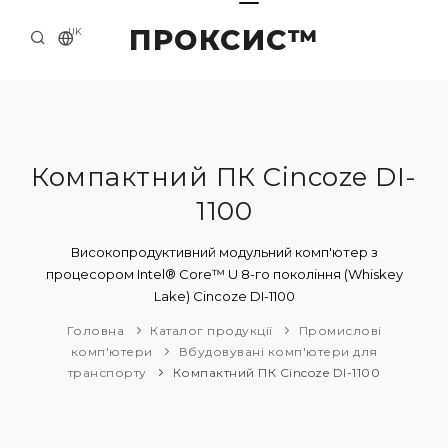
ПРОКСИС™
UK
ГОЛОВНА
КОНТАКТИ
ПРО НАС
Компактний ПК Cincoze DI-
1100
ПРИКЛАДИ ТА РІШЕННЯ
КАТАЛОГ ПРОДУКЦІЇ
Високопродуктивний модульний комп'ютер з
процесором Intel® Core™ U 8-го покоління (Whiskey
НОВИНИ
Lake) Cincoze DI-1100
Головна
Каталог продукції
Промислові
комп'ютери
Вбудовувані комп'ютери для
транспорту
Компактний ПК Cincoze DI-1100