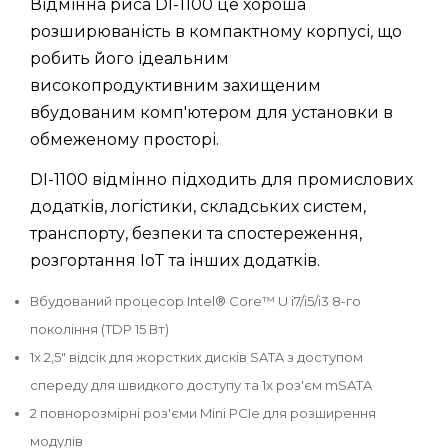
Відмінна риса DI-1100 це хороша
розширюваність в компактному корпусі, що
робить його ідеальним
високопродуктивним захищеним
вбудованим комп'ютером для установки в
обмеженому просторі.
DI-1100 відмінно підходить для промислових
додатків, логістики, складських систем,
транспорту, безпеки та спостереження,
розгортання IoT та інших додатків.
Вбудований процесор Intel® Core™ U i7/i5/i3 8-го
покоління (TDP 15 Вт)
1x 2,5" відсік для жорстких дисків SATA з доступом
спереду для швидкого доступу та 1x роз'єм mSATA
2 повнорозмірні роз'єми Mini PCIe для розширення
модулів