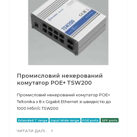
Промисловий некерований
комутатор POE+ TSW200
Промисловий некерований комутатор POE+
Teltonika з 8 x Gigabit Ethernet зі швидкістю до
1000 Мбіт/с TSW200
Extended T range
Input Wide range
POE ports
SFP ports
ЧИТАТИ ДАЛІ...