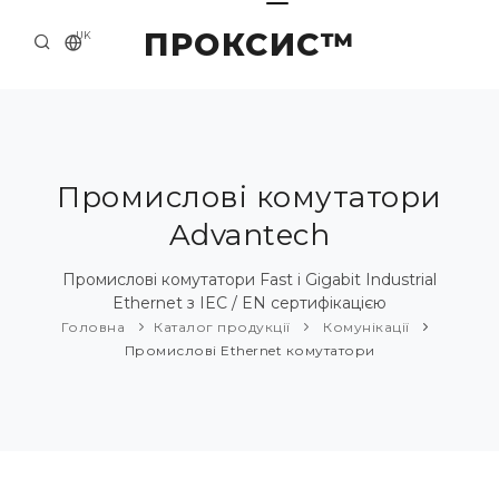
ПРОКСИС™
UK
ГОЛОВНА
КОНТАКТИ
ПРО НАС
Промислові комутатори
Advantech
ПРИКЛАДИ ТА РІШЕННЯ
КАТАЛОГ ПРОДУКЦІЇ
Промислові комутатори Fast і Gigabit Industrial
Ethernet з IEC / EN сертифікацією
НОВИНИ
Головна
Каталог продукції
Комунікації
Промислові Ethernet комутатори