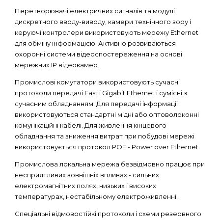
Перетворювачі електричних сигналів та модулі
дискретного вводу-виводу, камери технічного зору і
керуючі контролери використовують мережу Ethernet
для обміну інформацією. Активно розвиваються
охоронні системи відеоспостереження на основі
мережних IP відеокамер.
Промислові комутатори використовують сучасні
протоколи передачі Fast і Gigabit Ethernet і сумісні з
сучасним обладнанням. Для передачі інформації
використовуються стандартні мідні або оптоволоконні
комунікаційні кабелі. Для живлення кінцевого
обладнання та зниження витрат при побудові мережі
використовується протокол POE - Power over Ethernet.
Промислова локальна мережа безвідмовно працює при
несприятливих зовнішніх впливах - сильних
електромагнітних полях, низьких і високих
температурах, нестабільному електроживленні.
Спеціальні відмовостійкі протоколи і схеми резервного