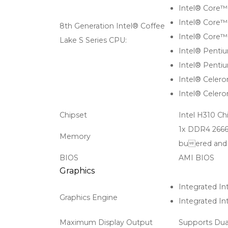
Intel® Core™
Intel® Core™
8th Generation Intel® Coffee
Intel® Core™
Lake S Series CPU:
Intel® Penti
Intel® Penti
Intel® Celer
Intel® Celer
Chipset
Intel H310 Ch
1x DDR4 2666
Memory
buered and
BIOS
AMI BIOS
Graphics
Integrated In
Graphics Engine
Integrated I
Maximum Display Output
Supports Dua