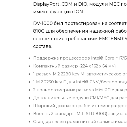
DisplayPort, COM и DIO, модули MEC 
имеют функцию IGN.
DV-1000 был протестирован на соответ
810G для обеспечения надежной работ
соответствие требованиям EMC EN5015
составе.
Поддержка процессоров Intel® Core™ i7/i5/
Компактный размер (224 х 162 х 64 мм)
1 разъем M.2 2280 key M, автоматическое
1 M.2 2230 key E для Intel® CNVi/беспрово
2 полноразмерных разъема Mini PCIe для
Дополнительные модули CMI/MEC для ра
Широкий диапазон рабочих температур: о
Военный стандарт (MIL-STD-810G) защита 
Стандарт электромагнитной совместимости 