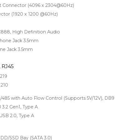
rt Connector (4096 x 2304@60Hz)
ctor (1920 x 1200 @60Hz)
888, High Definition Audio
 Phone Jack 3.5mm
hone Jack 3.5mm
 RJ45
I219
I210
/485 with Auto Flow Control (Supports 5V/12V), DB9
 3.2 Gen1, Type A
SB 2.0, Type A
 HDD/SSD Bay (SATA 3.0)