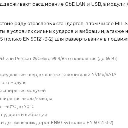
поддерживают расширение GbE LAN и USB, а модули
ствие ряду отраслевых стандартов, в том числе MIL-
ы в условиях сильных ударов и вибрации, а также 
5 (только EN 50121-3-2) для развертывания в подви
i3 или Pentium®/Celeron® 9/8-го поколения (до 65 Вт)
 определение твердотельных накопителей NVMe/SATA
дного модуля
 расширения модулей
сширения ввода/вывода
т -40°C до 70°C
от ударов и вибрации
для железных дорог EN50155 (только EN 50121-3-2)