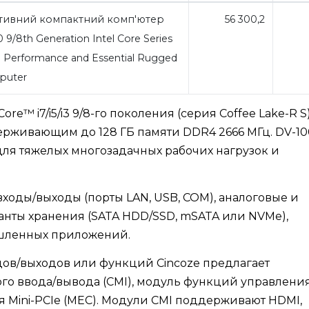
ивний компактний комп'ютер
56 300,2
9/8th Generation Intel Core Series
h Performance and Essential Rugged
puter
e™ i7/i5/i3 9/8-го поколения (серия Coffee Lake-R S
ерживающим до 128 ГБ памяти DDR4 2666 МГц. DV-1
ля тяжелых многозадачных рабочих нагрузок и
ходы/выходы (порты LAN, USB, COM), аналоговые и
анты хранения (SATA HDD/SSD, mSATA или NVMe),
шленных приложений.
ов/выходов или функций Cincoze предлагает
о ввода/вывода (CMI), модуль функций управлени
я Mini-PCIe (MEC). Модули CMI поддерживают HDMI,