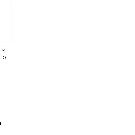
) и
000
я