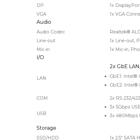
DP
1x DisplayPo
VGA
1x VGA Conne
Audio
Audio Codec
Realtek® ALC
Line-out
1x Line-out,
Mic-in
1x Mic-in, P
I/O
2x GbE LAN,
GbE1: Intel® 
LAN
GbE2: Intel® 
COM
2x RS-232/422
3x 5Gbps USB
USB
3x 480Mbps U
Storage
SSD/HDD
1x 2.5" SATA