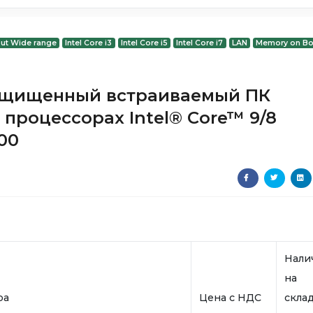
put Wide range
Intel Core i3
Intel Core i5
Intel Core i7
LAN
Memory on Bo
ащищенный встраиваемый ПК
а процессорах Intel® Core™ 9/8
00
Нали
на
ра
Цена с НДС
скла