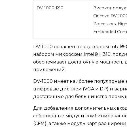
DV-1000-R10
Високопродукт
Cincoze DV-1000 
Processors, Hig
Embedded Com
DV-1000 оснащен процессором Intel® Cor
набором микросхем Intel® H310, подд
обеспечивает достаточную мощность д
приложений.
DV-1000 имеет наиболее популярные в
цифровые дисплеи (VGA и DP) и вари
достаточные для большинства промы
Для добавления дополнительных вход
собственные модули комбинированног
(CFM), а также модуль карт расширени