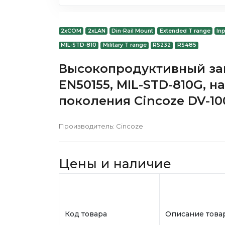
2xCOM
2xLAN
Din-Rail Mount
Extended T range
In
MIL-STD-810
Military T range
RS232
RS485
Высокопродуктивный з
EN50155, MIL-STD-810G, н
поколения Cincoze DV-10
Производитель:
Cincoze
Цены и наличие
Код товара
Описание това