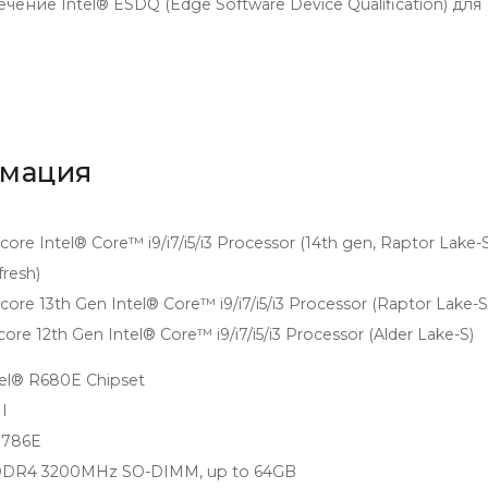
е Intel® ESDQ (Edge Software Device Qualification) для
рмация
core Intel® Core™ i9/i7/i5/i3 Processor (14th gen, Raptor Lake-
fresh)
core 13th Gen Intel® Core™ i9/i7/i5/i3 Processor (Raptor Lake-S
core 12th Gen Intel® Core™ i9/i7/i5/i3 Processor (Alder Lake-S)
tel® R680E Chipset
I
8786E
DDR4 3200MHz SO-DIMM, up to 64GB