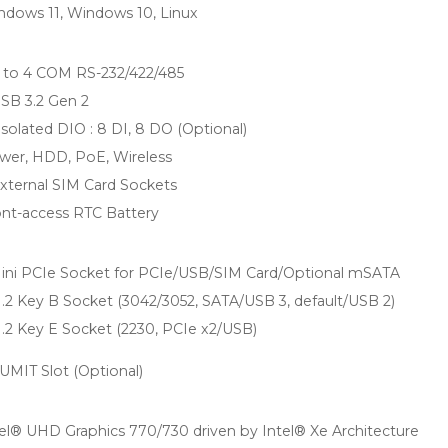
ndows 11, Windows 10, Linux
 to 4 COM RS-232/422/485
USB 3.2 Gen 2
Isolated DIO : 8 DI, 8 DO (Optional)
wer, HDD, PoE, Wireless
External SIM Card Sockets
ont-access RTC Battery
Mini PCIe Socket for PCIe/USB/SIM Card/Optional mSATA
.2 Key B Socket (3042/3052, SATA/USB 3, default/USB 2)
M.2 Key E Socket (2230, PCIe x2/USB)
UMIT Slot (Optional)
tel® UHD Graphics 770/730 driven by Intel® Xe Architecture