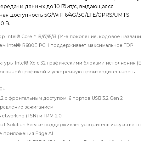
передачи данных до 10 Гбит/с, выдающаяся
ая доступность 5G/WiFi 6/4G/3G/LTE/GPRS/UMTS,
0 В.
Intel® Core™ i9/i7/i5/i3 (14-е поколение, кодовое названи
ием Intel® R680E PCH поддерживает максимальное TDP
ектуры Intel® Xe с 32 графическими блоками исполнения (E
рованной графикой и ускоренную производительность
oE+
2 с фронтальным доступом, 6 портов USB 3.2 Gen 2
управление зажиганием
Networking (TSN) и TPM 2.0
T Solution Service поддерживает ускоритель искусствен
е приложения Edge AI