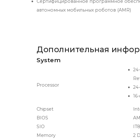
Сертифицированное программное обеспечени
автономных мобильных роботов (AMR)
Дополнительная инфо
System
24-
Re
Processor
24-
16-
Chipset
In
BIOS
AM
SIO
IT
Memory
2 