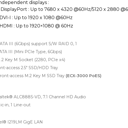
independent displays :
2 DisplayPort : Up to 7680 x 4320 @60Hz/5120 x 2880 @
1 DVI-I : Up to 1920 x 1080 @60Hz
1 HDMI : Up to 1920×1080 @ 60Hz
ATA III (6Gbps) support S/W RAID 0, 1
ATA III (Mini PCIe Type, 6Gbps)
M.2 Key M Socket (2280, PCIe x4)
ont-access 2.5" SSD/HDD Tray
Front-access M.2 Key M SSD Tray
(ECX-3000 PoES)
altek® ALC888S-VD, 7.1 Channel HD Audio
ic-in, 1 Line-out
tel® I219LM GigE LAN