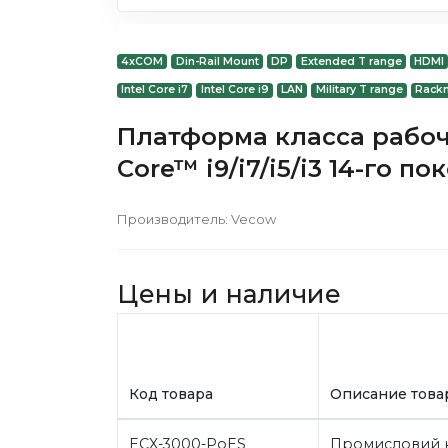
4xCOM
Din-Rail Mount
DP
Extended T range
HDMI
Intel Core i7
Intel Core i9
LAN
Military T range
Rack
Платформа класса рабоч
Core™ i9/i7/i5/i3 14-го 
Производитель:
Vecow
Цены и наличие
Код товара
Описание това
ECX-3000-PoES
Промисловий 