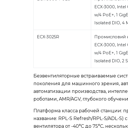
ECX-3000, Intel C
w/4 PoE+, 1 GigE
Isolated DIO, 4 
ECX-3025R
Промисловий 
ECX-3000, Intel C
w/4 PoE+, 1 GigE
Isolated DIO, 2 
Безвентиляторные встраиваемые систе
поколения для машинного зрения, ав
автоматизации производства, интелле
роботами, AMR/AGV, глубокого обучен
Платформа класса рабочей станции: проц
название: RPL-S Refresh/RPL-S/ADL-S) 
вентилятора от -40°C до 75°C, несколь