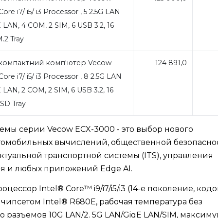
ore i7/ i5/ i3 Processor , 5 2.5G LAN
 LAN, 4 COM, 2 SIM, 6 USB 3.2, 16
M.2 Tray
компактний комп'ютер Vecow
124 891,0
ore i7/ i5/ i3 Processor , 8 2.5G LAN
 LAN, 2 COM, 2 SIM, 6 USB 3.2, 16
SSD Tray
мы серии Vecow ECX-3000 - это выбор нового
томобильных вычислений, общественной безопаснос
ктуальной транспортной системы (ITS), управления
ия и любых приложений Edge AI.
ессор Intel® Core™ i9/i7/i5/i3 (14-е поколение, код
с чипсетом Intel® R680E, рабочая температура без
ко разъемов 10G LAN/2. 5G LAN/GigE LAN/SIM, максиму