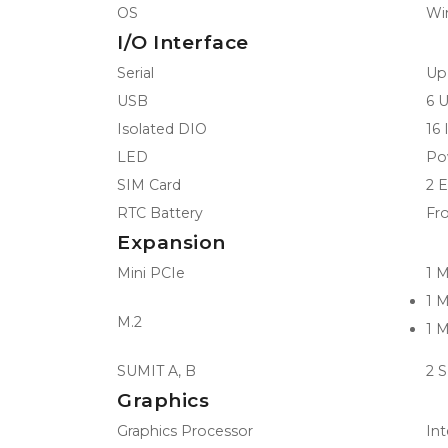
OS
Wi
I/O Interface
Serial
Up
USB
6 
Isolated DIO
16 
LED
Po
SIM Card
2 
RTC Battery
Fr
Expansion
Mini PCIe
1 
1 M
M.2
1 
SUMIT A, B
2 S
Graphics
Graphics Processor
In