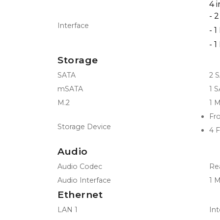
4 
- 
Interface
- 
- 
Storage
SATA
2 S
mSATA
1 S
M.2
1 
Fr
Storage Device
4 
Audio
Audio Codec
Re
Audio Interface
1 M
Ethernet
LAN 1
In