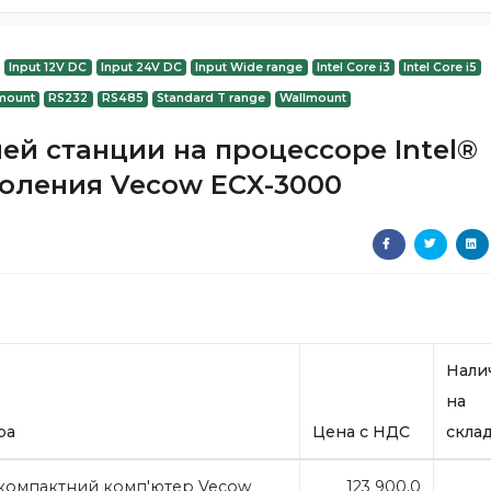
Input 12V DC
Input 24V DC
Input Wide range
Intel Core i3
Intel Core i5
mount
RS232
RS485
Standard T range
Wallmount
ей станции на процессоре Intel®
поколения Vecow ECX-3000
Нали
на
ра
Цена с НДС
скла
компактний комп'ютер Vecow
123 900,0