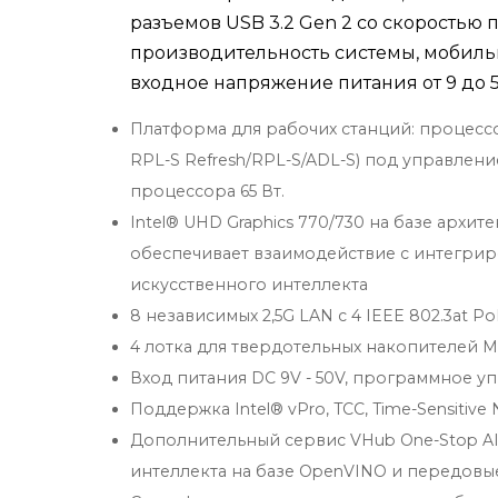
разъемов USB 3.2 Gen 2 со скоростью 
производительность системы, мобильн
входное напряжение питания от 9 до 5
Платформа для рабочих станций: процессор 
RPL-S Refresh/RPL-S/ADL-S) под управлен
процессора 65 Вт.
Intel® UHD Graphics 770/730 на базе архит
обеспечивает взаимодействие с интегри
искусственного интеллекта
8 независимых 2,5G LAN с 4 IEEE 802.3at P
4 лотка для твердотельных накопителей M.
Вход питания DC 9V - 50V, программное 
Поддержка Intel® vPro, TCC, Time-Sensitive 
Дополнительный сервис VHub One-Stop AIo
интеллекта на базе OpenVINO и передовы