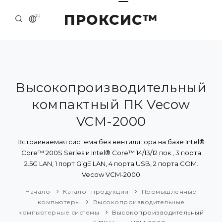
ПРОКСИС™
RU
НАЧАЛО
КОНТАКТЫ
О КОМПАНИИ
Высокопроизводительный
компактный ПК Vecow
ПРИМЕРЫ И РЕШЕНИЯ
VCM-2000
КАТАЛОГ ПРОДУКЦИИ
Встраиваемая система без вентилятора на базе Intel®
ПРЕСС-ЦЕНТР
Core™ 200S Series и Intel® Core™ 14/13/12 пок., 3 порта
2.5G LAN, 1 порт GigE LAN, 4 порта USB, 2 порта COM.
Vecow VCM-2000
Начало
Каталог продукции
Промышленные
компьютеры
Высокопроизводительные
компьютерные системы
Высокопроизводительный