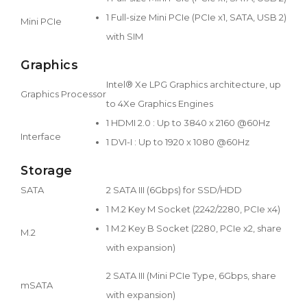
1 Full-size Mini PCIe (PCIe x1, SATA, USB 2)
Mini PCIe
with SIM
Graphics
Intel® Xe LPG Graphics architecture, up
Graphics Processor
to 4Xe Graphics Engines
1 HDMI 2.0 : Up to 3840 x 2160 @60Hz
Interface
1 DVI-I : Up to 1920 x 1080 @60Hz
Storage
SATA
2 SATA III (6Gbps) for SSD/HDD
1 M.2 Key M Socket (2242/2280, PCIe x4)
1 M.2 Key B Socket (2280, PCIe x2, share
M.2
with expansion)
2 SATA III (Mini PCIe Type, 6Gbps, share
mSATA
with expansion)