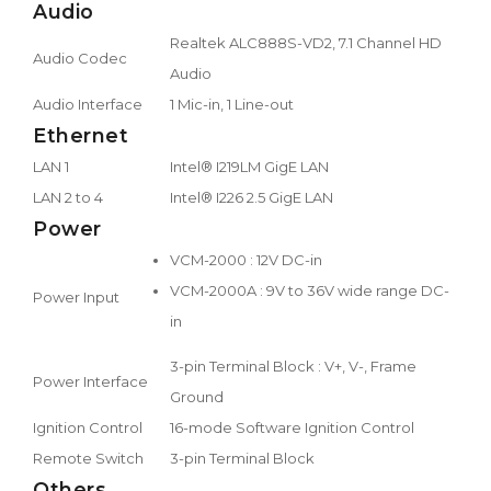
Audio
Realtek ALC888S-VD2, 7.1 Channel HD
Audio Codec
Audio
Audio Interface
1 Mic-in, 1 Line-out
Ethernet
LAN 1
Intel® I219LM GigE LAN
LAN 2 to 4
Intel® I226 2.5 GigE LAN
Power
VCM-2000 : 12V DC-in
VCM-2000A : 9V to 36V wide range DC-
Power Input
in
3-pin Terminal Block : V+, V-, Frame
Power Interface
Ground
Ignition Control
16-mode Software Ignition Control
Remote Switch
3-pin Terminal Block
Others