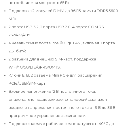
потребляемая мощность 65 Вт.
Поддержка 2 модулей DIMM до 96 ГБ памяти DDR5 5600
МГц.
2 порта USB 3.2, 2 порта USB 2.0, 4 порта COM RS-
232/422/485.
4 независимых порта Intel® GigE LAN, включая 3 порта
2,5 Гбит/с.
2 разъема для внешних SIM-карт, поддержка
WiFi/4G/5G/LTE/GPRS/UMTS.
Ключи E, B, 2 разъема Mini PCIe для расширения
PCIe/USB/SIM-карт.
Входное напряжение 12 В постоянного тока,
опционально поддерживается широкий диапазон
входного напряжения постоянного тока от 9 В до 36 В,
программное управление зажиганием.
Поддерживаемые рабочие температуры от -40°C до