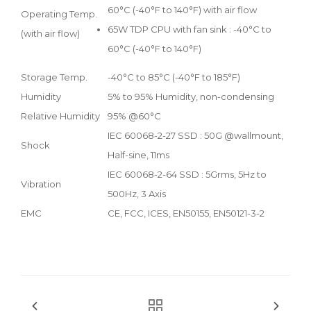
60°C (-40°F to 140°F) with air flow
Operating Temp.
65W TDP CPU with fan sink : -40°C to
(with air flow)
60°C (-40°F to 140°F)
Storage Temp.
-40°C to 85°C (-40°F to 185°F)
Humidity
5% to 95% Humidity, non-condensing
Relative Humidity
95% @60°C
IEC 60068-2-27 SSD : 50G @wallmount,
Shock
Half-sine, 11ms
IEC 60068-2-64 SSD : 5Grms, 5Hz to
Vibration
500Hz, 3 Axis
EMC
CE, FCC, ICES, EN50155, EN50121-3-2