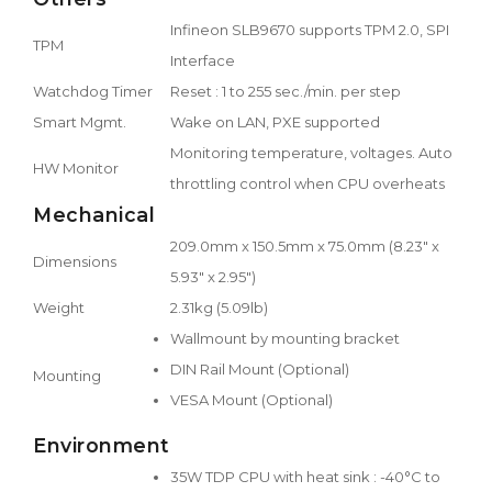
Infineon SLB9670 supports TPM 2.0, SPI
TPM
Interface
Watchdog Timer
Reset : 1 to 255 sec./min. per step
Smart Mgmt.
Wake on LAN, PXE supported
Monitoring temperature, voltages. Auto
HW Monitor
throttling control when CPU overheats
Mechanical
209.0mm x 150.5mm x 75.0mm (8.23" x
Dimensions
5.93" x 2.95")
Weight
2.31kg (5.09lb)
Wallmount by mounting bracket
DIN Rail Mount (Optional)
Mounting
VESA Mount (Optional)
Environment
35W TDP CPU with heat sink : -40°C to