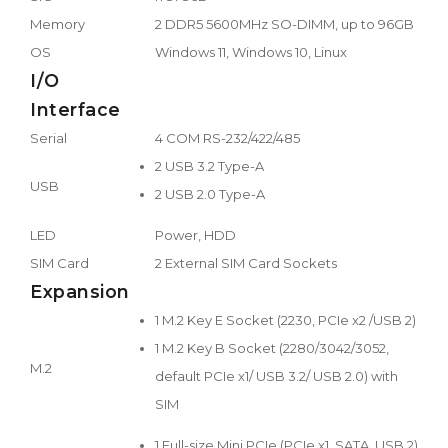
Memory
2 DDR5 5600MHz SO-DIMM, up to 96GB
OS
Windows 11, Windows 10, Linux
I/O
Interface
Serial
4 COM RS-232/422/485
2 USB 3.2 Type-A
USB
2 USB 2.0 Type-A
LED
Power, HDD
SIM Card
2 External SIM Card Sockets
Expansion
1 M.2 Key E Socket (2230, PCIe x2 /USB 2)
1 M.2 Key B Socket (2280/3042/3052,
M.2
default PCIe x1/ USB 3.2/ USB 2.0) with
SIM
1 Full-size Mini PCIe (PCIe x1, SATA, USB 2)