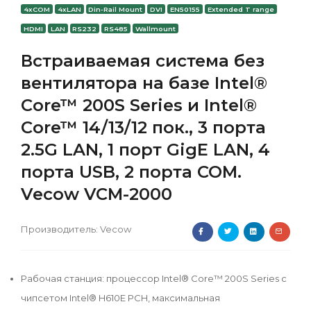
4xCOM
4xLAN
Din-Rail Mount
DVI
EN50155
Extended T range
HDMI
LAN
RS232
RS485
Wallmount
Встраиваемая система без
вентилятора на базе Intel®
Core™ 200S Series и Intel®
Core™ 14/13/12 пок., 3 порта
2.5G LAN, 1 порт GigE LAN, 4
порта USB, 2 порта COM.
Vecow VCM-2000
Производитель:
Vecow
Рабочая станция: процессор Intel® Core™ 200S Series с
чипсетом Intel® H610E PCH, максимальная