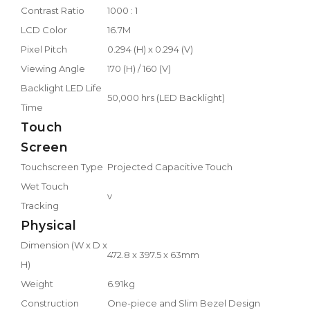
Contrast Ratio
1000 : 1
LCD Color
16.7M
Pixel Pitch
0.294 (H) x 0.294 (V)
Viewing Angle
170 (H) / 160 (V)
Backlight LED Life
50,000 hrs (LED Backlight)
Time
Touch
Screen
Touchscreen Type
Projected Capacitive Touch
Wet Touch
v
Tracking
Physical
Dimension (W x D x
472.8 x 397.5 x 63mm
H)
Weight
6.91kg
Construction
One-piece and Slim Bezel Design