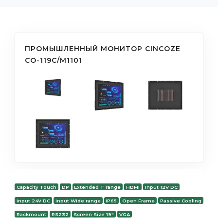
ПРОМЫШЛЕННЫЙ МОНИТОР CINCOZE
CO-119C/M1101
Capacity Touch
DP
Extended T range
HDMI
Input 12V DC
Input 24V DC
Input Wide range
IP65
Open Frame
Passive Cooling
Rackmount
RS232
Screen Size 19"
VGA