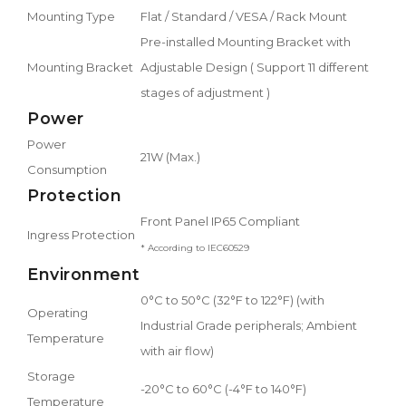
Mounting Type
Flat / Standard / VESA / Rack Mount
Pre-installed Mounting Bracket with
Mounting Bracket
Adjustable Design ( Support 11 different
stages of adjustment )
Power
Power
21W (Max.)
Consumption
Protection
Front Panel IP65 Compliant
Ingress Protection
* According to IEC60529
Environment
0°C to 50°C (32°F to 122°F) (with
Operating
Industrial Grade peripherals; Ambient
Temperature
with air flow)
Storage
-20°C to 60°C (-4°F to 140°F)
Temperature