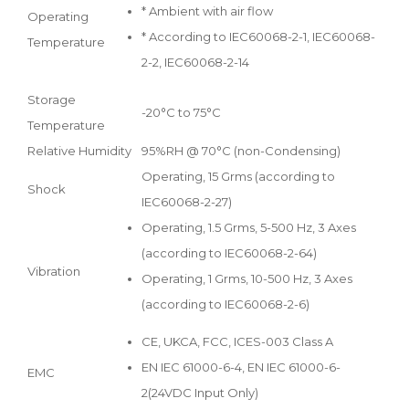
* Ambient with air flow
Operating
* According to IEC60068-2-1, IEC60068-
Temperature
2-2, IEC60068-2-14
Storage
-20°C to 75°C
Temperature
Relative Humidity
95%RH @ 70°C (non-Condensing)
Operating, 15 Grms (according to
Shock
IEC60068-2-27)
Operating, 1.5 Grms, 5-500 Hz, 3 Axes
(according to IEC60068-2-64)
Vibration
Operating, 1 Grms, 10-500 Hz, 3 Axes
(according to IEC60068-2-6)
CE, UKCA, FCC, ICES-003 Class A
EN IEC 61000-6-4, EN IEC 61000-6-
EMC
2(24VDC Input Only)