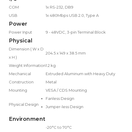
COM
1x RS-232, DB9
USB
1x 480Mbps USB 2.0, Type A
Power
Power Input
9 - 48VDC, 3-pin Terminal Block
Physical
Dimension ( W x D
204.5 x 149 x 38.5 mm
x H )
Weight Information
1.2 kg
Mechanical
Extruded Aluminum with Heavy Duty
Construction
Metal
Mounting
VESA / CDS Mounting
Fanless Design
Physical Design
Jumper-less Design
Environment
-20°C to 70°C