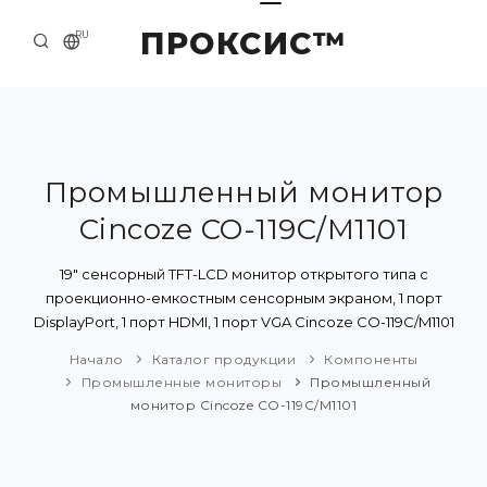
ПРОКСИС™
RU
НАЧАЛО
КОНТАКТЫ
О КОМПАНИИ
Промышленный монитор
Cincoze CO-119C/M1101
ПРИМЕРЫ И РЕШЕНИЯ
КАТАЛОГ ПРОДУКЦИИ
19" сенсорный TFT-LCD монитор открытого типа с
проекционно-емкостным сенсорным экраном, 1 порт
ПРЕСС-ЦЕНТР
DisplayPort, 1 порт HDMI, 1 порт VGA Cincoze CO-119C/M1101
Начало
Каталог продукции
Компоненты
Промышленные мониторы
Промышленный
монитор Cincoze CO-119C/M1101