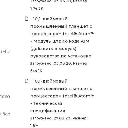
Загружено: 03.03.20, Размер:
774.3K
10,1-дюймовый
промышленный планшет с
процессором Intel® Atom™
- Модуль штрих-кода AIM
(добавить в модуль)
RFID
руководство по установке
Загружено: 03.03.20, Размер:
644.1K
10,1-дюймовый
промышленный планшет с
процессором Intel® Atom™
2106000
AIM-68CT-C2108000
AIM
- Техническая
спецификация
ified
Non-SOTI Certified
Non-
Загружено: 27.02.20, Размер:
FCC
FCC
1.8M