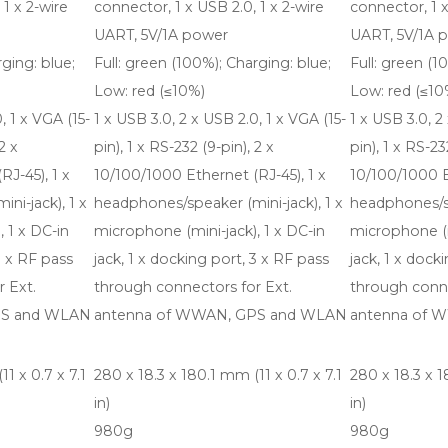
 1 x 2-wire
connector, 1 x USB 2.0, 1 x 2-wire
connector, 1 x
UART, 5V/1A power
UART, 5V/1A 
rging: blue;
Full: green (100%); Charging: blue;
Full: green (1
Low: red (≤10%)
Low: red (≤10
, 1 x VGA (15-
1 x USB 3.0, 2 x USB 2.0, 1 x VGA (15-
1 x USB 3.0, 2
2 x
pin), 1 x RS-232 (9-pin), 2 x
pin), 1 x RS-23
J-45), 1 x
10/100/1000 Ethernet (RJ-45), 1 x
10/100/1000 E
ni-jack), 1 x
headphones/speaker (mini-jack), 1 x
headphones/sp
 1 x DC-in
microphone (mini-jack), 1 x DC-in
microphone (mi
3 x RF pass
jack, 1 x docking port, 3 x RF pass
jack, 1 x dock
 Ext.
through connectors for Ext.
through conne
PS and WLAN
antenna of WWAN, GPS and WLAN
antenna of 
1 x 0.7 x 7.1
280 x 18.3 x 180.1 mm (11 x 0.7 x 7.1
280 x 18.3 x 1
in)
in)
980g
980g