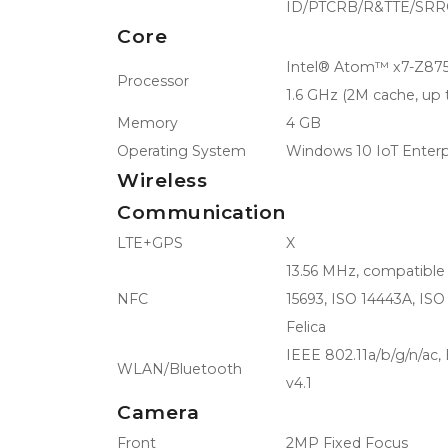
ID/PTCRB/R&TTE/SRR
Core
Intel® Atom™ x7-Z875
Processor
1.6 GHz (2M cache, up 
Memory
4 GB
Operating System
Windows 10 IoT Enterp
Wireless
Communication
LTE+GPS
X
13.56 MHz, compatible
NFC
15693, ISO 14443A, ISO
Felica
IEEE 802.11a/b/g/n/ac
WLAN/Bluetooth
v4.1
Camera
Front
2MP Fixed Focus