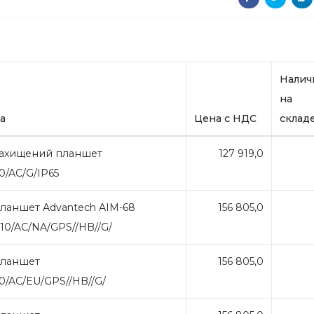
Налич
на
а
Цена с НДС
склад
ахищений планшет
127 919,0
0/AC/G/IP65
аншет Advantech AIM-68
156 805,0
N10/AC/NA/GPS//HB//G/
ланшет
156 805,0
0/AC/EU/GPS//HB//G/