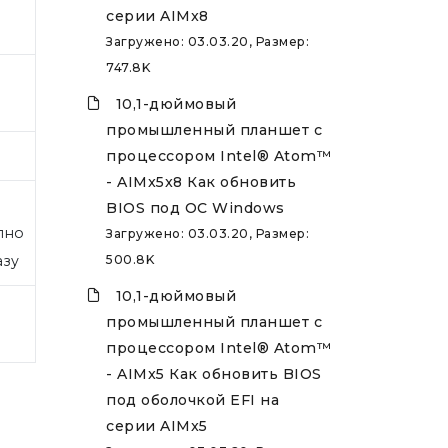
серии AIMx8
Загружено: 03.03.20, Размер:
747.8K
10,1-дюймовый
промышленный планшет с
процессором Intel® Atom™
- AIMx5x8 Как обновить
BIOS под ОС Windows
пно
Загружено: 03.03.20, Размер:
азу
500.8K
10,1-дюймовый
промышленный планшет с
процессором Intel® Atom™
- AIMx5 Как обновить BIOS
под оболочкой EFI на
серии AIMx5