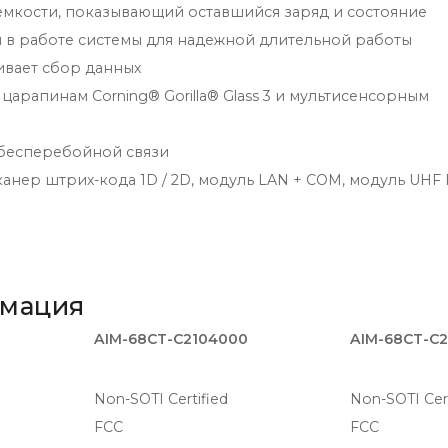
 емкости, показывающий оставшийся заряд и состояние
 в работе системы для надежной длительной работы
вает сбор данных
 царапинам Corning® Gorilla® Glass 3 и мультисенсорным
я бесперебойной связи
нер штрих-кода 1D / 2D, модуль LAN + COM, модуль UHF 
рмация
AIM-68CT-C2104000
AIM-68CT-C
Non-SOTI Certified
Non-SOTI Cert
FCC
FCC