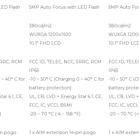
LED Flash
5MP Auto Focus with LED Flash
5MP Auto Foc
380cd/m2
380cd/m2
WUXGA 1200x1920
WUXGA 1200
10.1" FHD LCD
10.1" FHD LC
SRRC, RCM
FCC ID, TELEC, NCC, SRRC, RCM
FCC ID, TELE
IP65
IP65
 ~ 40° C for
-10 ~ 50° C (Charging 0 ~ 40° C for
-10 ~ 50° C (C
battery protection)
battery prote
ar 6.1, CE,
UL, CB, LVD + Energy Star 6.1, CE,
UL, CB, LVD + 
FCC, IC, VCCI, BSMI
FCC, IC, VCCI
)
-20 ~ 70 °C (-4 ~ 158 °F)
-20 ~ 70 °C (-
pin pogo
1 x AIM extension 14-pin pogo
1 x AIM exten