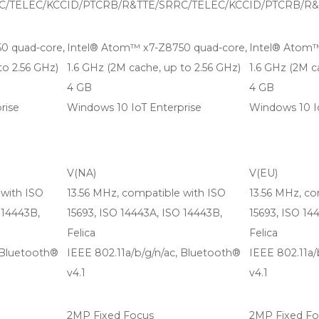
C/TELEC/KCC
ID/PTCRB/R&TTE/SRRC/TELEC/KCC
ID/PTCRB/R&
0 quad-core,
Intel® Atom™ x7-Z8750 quad-core,
Intel® Atom™
to 2.56 GHz)
1.6 GHz (2M cache, up to 2.56 GHz)
1.6 GHz (2M c
4 GB
4 GB
rise
Windows 10 IoT Enterprise
Windows 10 I
V(NA)
V(EU)
 with ISO
13.56 MHz, compatible with ISO
13.56 MHz, co
 14443B,
15693, ISO 14443A, ISO 14443B,
15693, ISO 14
Felica
Felica
, Bluetooth®
IEEE 802.11a/b/g/n/ac, Bluetooth®
IEEE 802.11a/
v4.1
v4.1
2MP Fixed Focus
2MP Fixed Fo