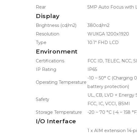
Rear
5MP Auto Focus with 
Display
Brightness (cd/m2)
380cd/m2
Resolution
WUXGA 1200x1920
Type
10.1" FHD LCD
Environment
Certifications
FCC ID, TELEC, NCC, 
IP Rating
IP65
-10 ~ 50° C (Charging 0
Operating Temperature
battery protection)
UL, CB, LVD + Energy St
Safety
FCC, IC, VCCI, BSMI
Storage Temperature
-20 ~ 70 °C (-4 ~ 158 °F
I/O Interface
1 x AIM extension 14-