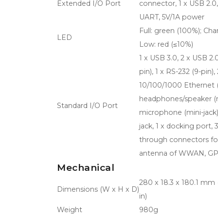
Extended I/O Port
connector, 1 x USB 2.0,
UART, 5V/1A power
Full: green (100%); Cha
LED
Low: red (≤10%)
1 x USB 3.0, 2 x USB 2.0
pin), 1 x RS-232 (9-pin), 
10/100/1000 Ethernet (R
headphones/speaker (mi
Standard I/O Port
microphone (mini-jack),
jack, 1 x docking port, 
through connectors for
antenna of WWAN, G
Mechanical
280 x 18.3 x 180.1 mm (1
Dimensions (W x H x D)
in)
Weight
980g