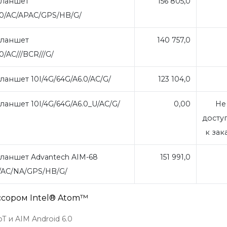
ланшет
156 805,0
10/AC/APAC/GPS/HB/G/
ланшет
140 757,0
0/AC///BCR///G/
аншет 10I/4G/64G/A6.0/AC/G/
123 104,0
аншет 10I/4G/64G/A6.0_U/AC/G/
0,00
Не
досту
к зак
аншет Advantech AIM-68
151 991,0
.0/AC/NA/GPS/HB/G/
ссором Intel® Atom™
 и AIM Android 6.0