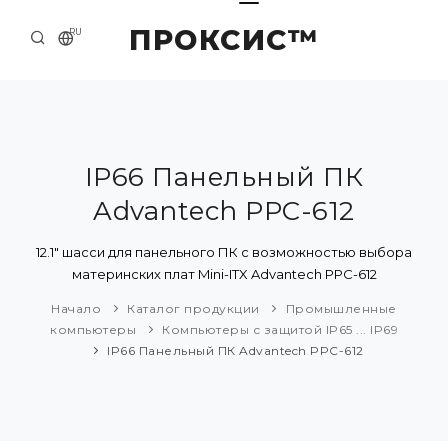
ПРОКСИС™
RU
НАЧАЛО
КОНТАКТЫ
О КОМПАНИИ
IP66 Панельный ПК
Advantech PPC-612
ПРИМЕРЫ И РЕШЕНИЯ
КАТАЛОГ ПРОДУКЦИИ
12.1" шасси для панельного ПК с возможностью выбора
материнских плат Mini-ITX Advantech PPC-612
ПРЕСС-ЦЕНТР
Начало
Каталог продукции
Промышленные
компьютеры
Компьютеры с защитой IP65 ... IP69
IP66 Панельный ПК Advantech PPC-612