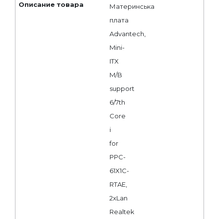
Материнська
плата
Advantech,
Mini-
ITX
M/B
support
6/7th
Core
i
for
PPC-
61X1C-
RTAE,
2xLan
Realtek