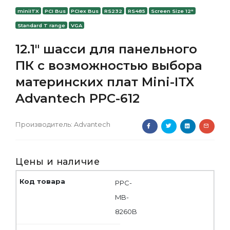
miniITX
PCI Bus
PCIex Bus
RS232
RS485
Screen Size 12"
Standard T range
VGA
12.1" шасси для панельного
ПК с возможностью выбора
материнских плат Mini-ITX
Advantech PPC-612
Производитель:
Advantech
Цены и наличие
PPC-
MB-
8260B