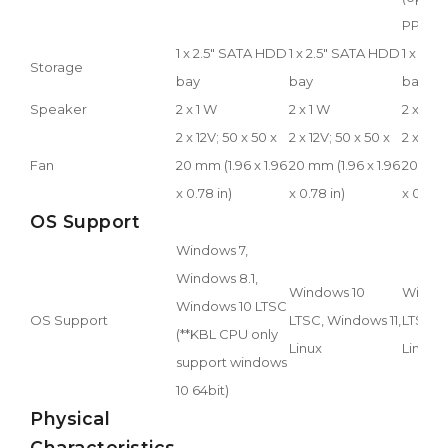
PPC-M
1 x 2.5" SATA HDD
1 x 2.5" SATA HDD
1 x 2.5
Storage
bay
bay
bay
Speaker
2 x 1 W
2 x 1 W
2 x 1 W
2 x 12V; 50 x 50 x
2 x 12V; 50 x 50 x
2 x 12V;
Fan
20 mm (1.96 x 1.96
20 mm (1.96 x 1.96
20 mm (
x 0.78 in)
x 0.78 in)
x 0.78 i
OS Support
Windows 7,
Windows 8.1,
Windows 10
Window
Windows 10 LTSC
OS Support
LTSC, Windows 11,
LTSC, 
(**KBL CPU only
Linux
Linux
support windows
10 64bit)
Physical
Characteristics