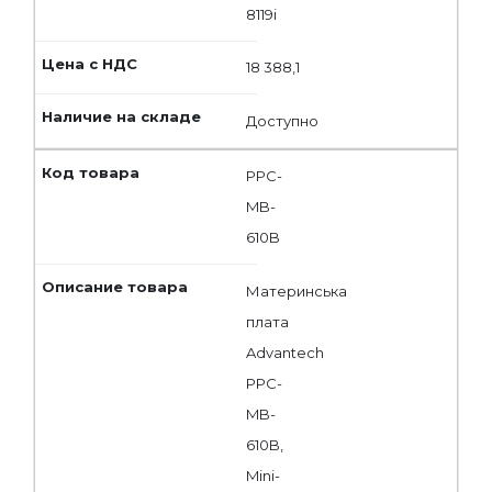
8119i
18 388,1
Доступно
PPC-
MB-
610B
Материнська
плата
Advantech
PPC-
MB-
610B,
Mini-