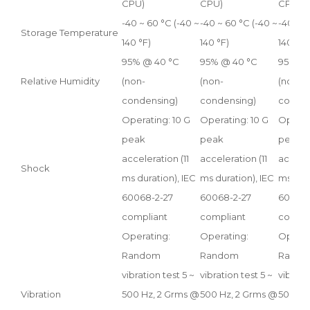
CPU)
CPU)
CPU)
-40 ~ 60 °C (-40 ~
-40 ~ 60 °C (-40 ~
-40 ~ 6
Storage Temperature
140 °F)
140 °F)
140 °F)
95% @ 40 °C
95% @ 40 °C
95% @ 
Relative Humidity
(non-
(non-
(non-
condensing)
condensing)
conden
Operating: 10 G
Operating: 10 G
Operat
peak
peak
peak
acceleration (11
acceleration (11
acceler
Shock
ms duration), IEC
ms duration), IEC
ms dura
60068-2-27
60068-2-27
60068-
compliant
compliant
compli
Operating:
Operating:
Operat
Random
Random
Rand
vibration test 5 ~
vibration test 5 ~
vibrati
Vibration
500 Hz, 2 Grms @
500 Hz, 2 Grms @
500 Hz