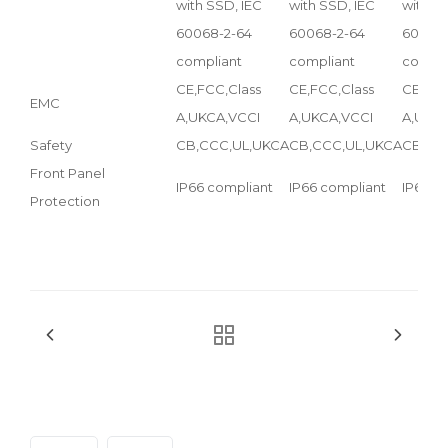
with SSD, IEC
with SSD, IEC
with S
60068-2-64
60068-2-64
60068-
compliant
compliant
compli
CE,FCC,Class
CE,FCC,Class
CE,FCC
EMC
A,UKCA,VCCI
A,UKCA,VCCI
A,UKCA
Safety
CB,CCC,UL,UKCA
CB,CCC,UL,UKCA
CB,CC
Front Panel
IP66 compliant
IP66 compliant
IP66 c
Protection