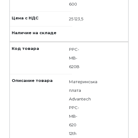
600
25 123,5
PPC-
MB-
620B
Материнська
плата
Advantech
PPC-
MB-
620
12th