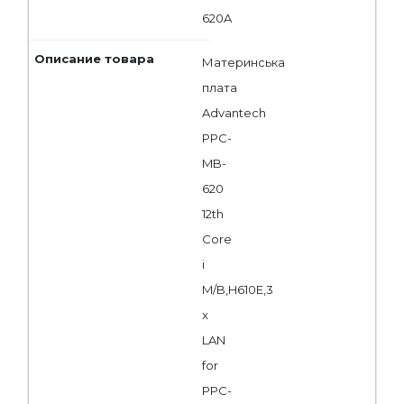
620A
Материнська
плата
Advantech
PPC-
MB-
620
12th
Core
i
M/B,H610E,3
x
LAN
for
PPC-