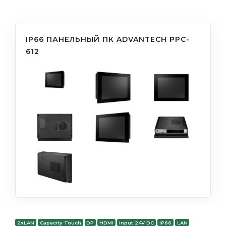
IP66 ПАНЕЛЬНЫЙ ПК ADVANTECH PPC-
612
2xLAN
Capacity Touch
DP
HDMI
Input 24V DC
IP66
LAN