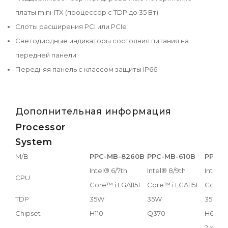
платы mini-ITX (процессор с TDP до 35 Вт)
Слоты расширения PCI или PCIe
Светодиодные индикаторы состояния питания на
передней панели
Передняя панель с классом защиты IP66
Дополнительная информация
Processor
System
M/B
PPC-MB-8260B
PPC-MB-610B
PPC-M
Intel® 6/7th
Intel® 8/9th
Intel® 
CPU
Core™ i LGA1151
Core™ i LGA1151
Core™ 
TDP
35W
35W
35W
Chipset
H110
Q370
H610E
2 x S