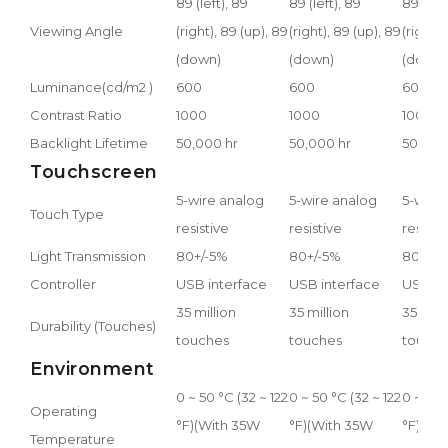
89 (left), 89
89 (left), 89
89 (left
Viewing Angle
(right), 89 (up), 89
(right), 89 (up), 89
(right),
(down)
(down)
(down)
Luminance(cd/m2 )
600
600
600
Contrast Ratio
1000
1000
1000
Backlight Lifetime
50,000 hr
50,000 hr
50,000
Touchscreen
5-wire analog
5-wire analog
5-wire
Touch Type
resistive
resistive
resisti
Light Transmission
80+/-5%
80+/-5%
80+/-5
Controller
USB interface
USB interface
USB in
35 million
35 million
35 mill
Durability (Touches)
touches
touches
touche
Environment
0 ~ 50 °C (32 ~ 122
0 ~ 50 °C (32 ~ 122
0 ~ 50 
Operating
°F)(With 35W
°F)(With 35W
°F)(Wi
Temperature