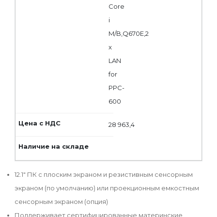
Core
i
M/B,Q670E,2
x
LAN
for
PPC-
600
28 963,4
12.1" ПК с плоским экраном и резистивным сенсорным
экраном (по умолчанию) или проекционным емкостным
сенсорным экраном (опция)
Поддерживает сертифицированные материнские