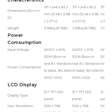
317 x 246 x 83.2
317 x 246 x 83.2
317 x 2
Dimensions (W x H x
mm (12.48 x 9.68
mm (12.48 x 9.68
mm (12.
D)
x 3.27 in)
x 3.27 in)
x 3.27 i
Weight
3.98kg (8.76lb)
3.98kg (8.76lb)
3.98kg 
Power
Comsumption
Input Voltage
24VDC ± 20%
24VDC ± 20%
24VDC
120W (Burn-in
120W (Burn-in
120W (
test 8.1, Windows
test 8.1, Windows
test 8.
Power Consumption
10 64bit, 16G RAM,
10 64bit, 16G RAM,
10 64bi
500G SSD)
500G SSD)
500G 
LCD Display
12.1" TFT LED
12.1" TFT LED
12.1" T
Display Type
panel
panel
panel
Max. Resolution
1024 x 768
1024 x 768
1024 x 