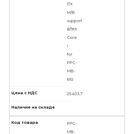
ITX
M/B
support
8/9th
Core
i
for
PPC-
MB-
610
25 403,7
PPC-
MB-