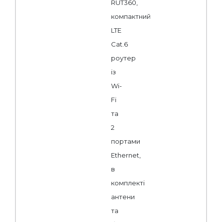
RUT360,
компактний
LTE
Cat.6
роутер
із
Wi-
Fi
та
2
портами
Ethernet,
в
комплекті
антени
та