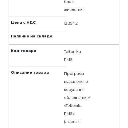
блок
живлення.
12 394,2
Teltonika
RMS
Програма
віддаленого
керування
обладнанням
«Teltonika
RMS»
(ліцензія