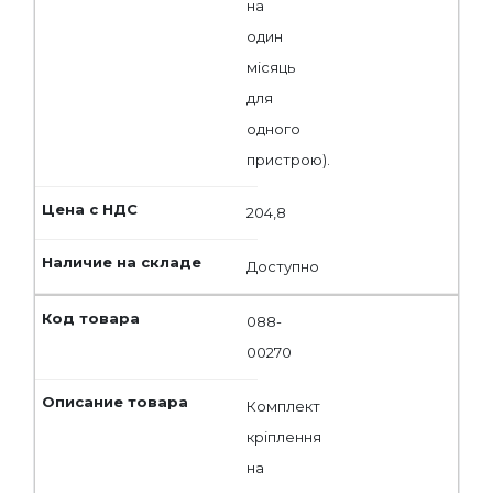
на
один
місяць
для
одного
пристрою).
204,8
Доступно
088-
00270
Комплект
кріплення
на