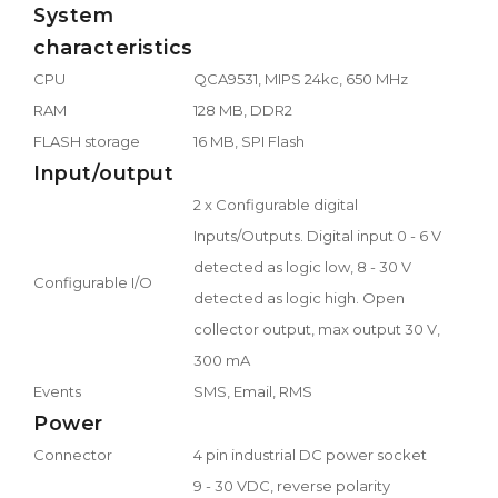
System
characteristics
CPU
QCA9531, MIPS 24kc, 650 MHz
RAM
128 MB, DDR2
FLASH storage
16 MB, SPI Flash
Input/output
2 x Configurable digital
Inputs/Outputs. Digital input 0 - 6 V
detected as logic low, 8 - 30 V
Configurable I/O
detected as logic high. Open
collector output, max output 30 V,
300 mA
Events
SMS, Email, RMS
Power
Connector
4 pin industrial DC power socket
9 - 30 VDC, reverse polarity