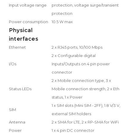
Input voltage range
protection, voltage surge/transient
protection
Power consumption
10.5 W max
Physical
interfaces
Ethernet
2 x RJ45 ports, 10/100 Mbps
2 x Configurable digital
I/Os
Inputs/Outputs on 4 pin power
connector
2 x Mobile connection type, 3 x
Status LEDs
Mobile connection strength, 2 x Eth
status, 1 x Power
1 x SIM slots (Mini SIM - 2FF), 1.8 V/3 V,
SIM
external SIM holders
Antenna
2 x SMA for LTE, 2 x RP-SMA for WiFi
Power
1 x 4 pin DC connector