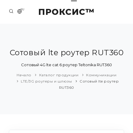
ПРОКСИС™
RU
НАЧАЛО
КОНТАКТЫ
О КОМПАНИИ
Сотовый lte роутер RUT360
ПРИМЕРЫ И РЕШЕНИЯ
Сотовый 4G lte cat 6 роутер Teltonika RUT360
КАТАЛОГ ПРОДУКЦИИ
Начало
Каталог продукции
Коммуникации
LTE/3G роутеры и шлюзы
Сотовый lte роутер
ПРЕСС-ЦЕНТР
RUT360