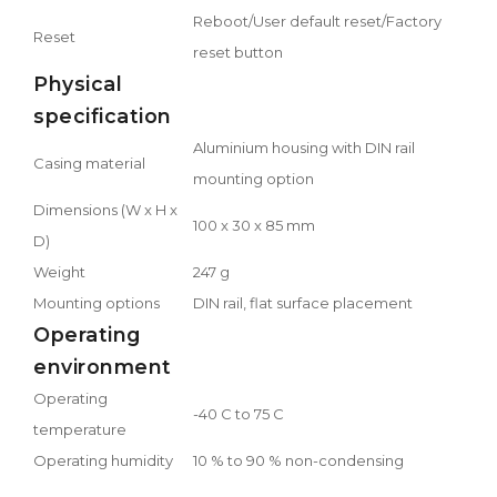
Reboot/User default reset/Factory
Reset
reset button
Physical
specification
Aluminium housing with DIN rail
Casing material
mounting option
Dimensions (W x H x
100 x 30 x 85 mm
D)
Weight
247 g
Mounting options
DIN rail, flat surface placement
Operating
environment
Operating
-40 C to 75 C
temperature
Operating humidity
10 % to 90 % non-condensing