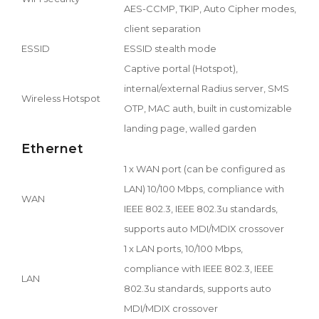
AES-CCMP, TKIP, Auto Cipher modes,
client separation
ESSID
ESSID stealth mode
Captive portal (Hotspot),
internal/external Radius server, SMS
Wireless Hotspot
OTP, MAC auth, built in customizable
landing page, walled garden
Ethernet
1 x WAN port (can be configured as
LAN) 10/100 Mbps, compliance with
WAN
IEEE 802.3, IEEE 802.3u standards,
supports auto MDI/MDIX crossover
1 x LAN ports, 10/100 Mbps,
compliance with IEEE 802.3, IEEE
LAN
802.3u standards, supports auto
MDI/MDIX crossover