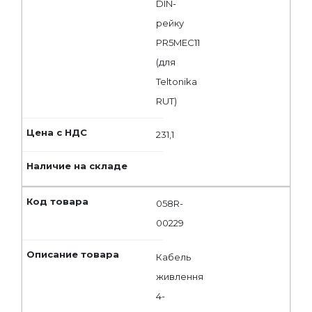
DIN-
рейку
PR5MEC11
(для
Teltonika
RUT)
231,1
058R-
00229
Кабель
живлення
4-