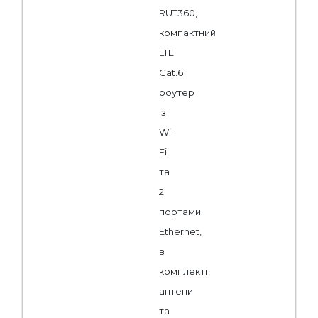
RUT360,
компактний
LTE
Cat.6
роутер
із
Wi-
Fi
та
2
портами
Ethernet,
в
комплекті
антени
та