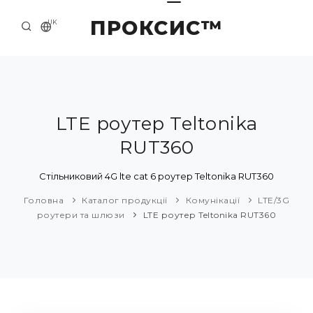
ПРОКСИС™
UK
ГОЛОВНА
КОНТАКТИ
ПРО НАС
LTE роутер Teltonika
RUT360
ПРИКЛАДИ ТА РІШЕННЯ
КАТАЛОГ ПРОДУКЦІЇ
Стільниковий 4G lte cat 6 роутер Teltonika RUT360
Головна
Каталог продукції
Комунікації
LTE/3G
НОВИНИ
роутери та шлюзи
LTE роутер Teltonika RUT360