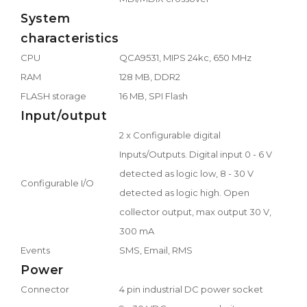
System
characteristics
CPU
QCA9531, MIPS 24kc, 650 MHz
RAM
128 MB, DDR2
FLASH storage
16 MB, SPI Flash
Input/output
2 x Configurable digital
Inputs/Outputs. Digital input 0 - 6 V
detected as logic low, 8 - 30 V
Configurable I/O
detected as logic high. Open
collector output, max output 30 V,
300 mA
Events
SMS, Email, RMS
Power
Connector
4 pin industrial DC power socket