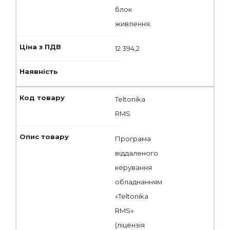
блок
живлення.
12 394,2
Teltonika
RMS
Програма
віддаленого
керування
обладнанням
«Teltonika
RMS»
(ліцензія