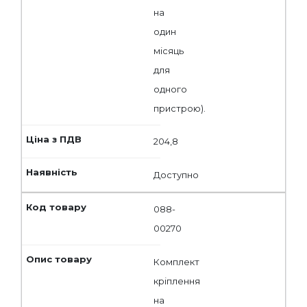
на
один
місяць
для
одного
пристрою).
204,8
Доступно
088-
00270
Комплект
кріплення
на