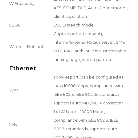
WiFi security
AES-CCMP, TKIP, Auto Cipher modes,
client separation
ESSID
ESSID stealth mode
Captive portal (Hotspot),
internal/external Radius server, SMS
Wireless Hotspot
OTP, MAC auth, built in customizable
landing page, walled garden
Ethernet
1 x WAN port (can be configured as
LAN) 10/100 Mbps, compliance with
WAN
IEEE 802.3, IEEE 802.3u standards,
supports auto MDI/MDIX crossover
1 x LAN ports, 10/100 Mbps,
compliance with IEEE 802.3, IEEE
LAN
802.3u standards, supports auto
MDI/MDIX crossover