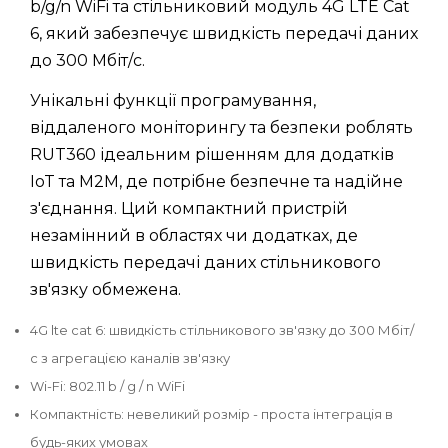
b/g/n WiFi та стільниковий модуль 4G LTE Cat
6, який забезпечує швидкість передачі даних
до 300 Мбіт/с.
Унікальні функції програмування,
віддаленого моніторингу та безпеки роблять
RUT360 ідеальним рішенням для додатків
IoT та M2M, де потрібне безпечне та надійне
з'єднання. Ций компактний пристрій
незамінний в областях чи додатках, де
швидкість передачі даних стільникового
зв'язку обмежена.
4G lte cat 6: швидкість стільникового зв'язку до 300 Мбіт/
с з агрегацією каналів зв'язку
Wi-Fi: 802.11 b / g / n WiFi
Компактність: невеликий розмір - проста інтеграція в
будь-яких умовах