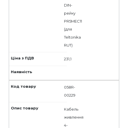
DIN-
рейку
PR5MEC11
(для
Teltonika
RUT)
231,1
058R-
00229
Кабель
живлення
4-