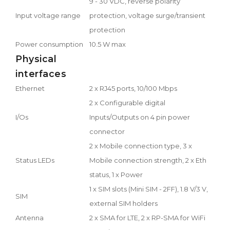
9 - 30 VDC, reverse polarity
Input voltage range
protection, voltage surge/transient
protection
Power consumption
10.5 W max
Physical
interfaces
Ethernet
2 x RJ45 ports, 10/100 Mbps
2 x Configurable digital
I/Os
Inputs/Outputs on 4 pin power
connector
2 x Mobile connection type, 3 x
Status LEDs
Mobile connection strength, 2 x Eth
status, 1 x Power
1 x SIM slots (Mini SIM - 2FF), 1.8 V/3 V,
SIM
external SIM holders
Antenna
2 x SMA for LTE, 2 x RP-SMA for WiFi