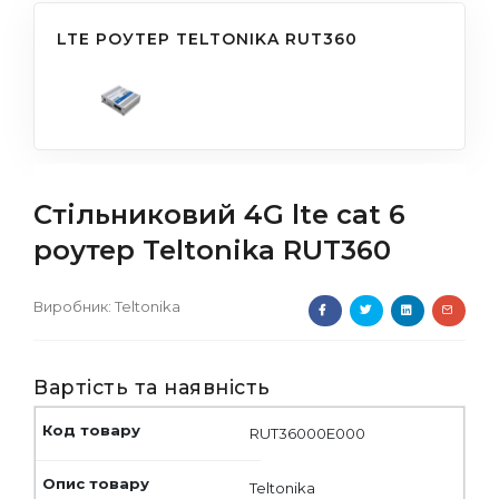
LTE РОУТЕР TELTONIKA RUT360
Стільниковий 4G lte cat 6
роутер Teltonika RUT360
Виробник:
Teltonika
Вартість та наявність
RUT36000E000
Teltonika