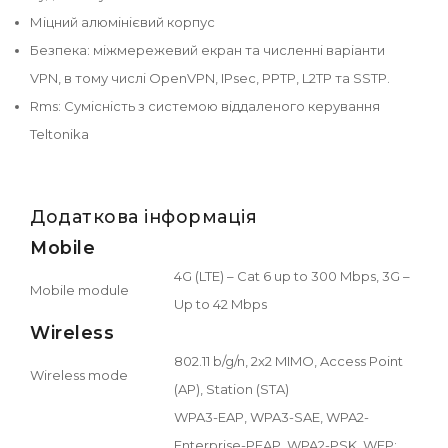
Міцний алюмінієвий корпус
Безпека: міжмережевий екран та численні варіанти
VPN, в тому числі OpenVPN, IPsec, PPTP, L2TP та SSTP.
Rms: Сумісність з системою віддаленого керування
Teltonika
Додаткова інформація
Mobile
4G (LTE) – Cat 6 up to 300 Mbps, 3G –
Mobile module
Up to 42 Mbps
Wireless
802.11 b/g/n, 2x2 MIMO, Access Point
Wireless mode
(AP), Station (STA)
WPA3-EAP, WPA3-SAE, WPA2-
Enterprise-PEAP, WPA2-PSK, WEP;