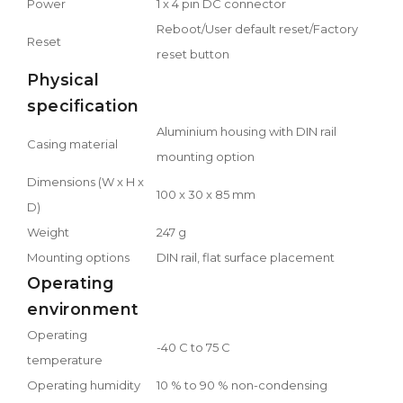
Power
1 x 4 pin DC connector
Reboot/User default reset/Factory
Reset
reset button
Physical
specification
Aluminium housing with DIN rail
Casing material
mounting option
Dimensions (W x H x
100 x 30 x 85 mm
D)
Weight
247 g
Mounting options
DIN rail, flat surface placement
Operating
environment
Operating
-40 C to 75 C
temperature
Operating humidity
10 % to 90 % non-condensing