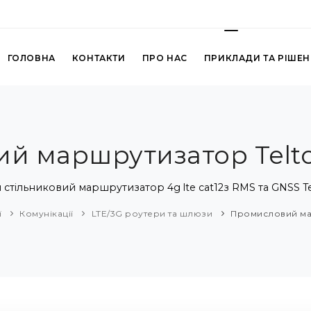
ГОЛОВНА
КОНТАКТИ
ПРО НАС
ПРИКЛАДИ ТА РІШЕ
й маршрутизатор Telto
тільниковий маршрутизатор 4g lte cat12з RMS та GNSS Te
ї
Комунікації
LTE/3G роутери та шлюзи
Промисловий мар