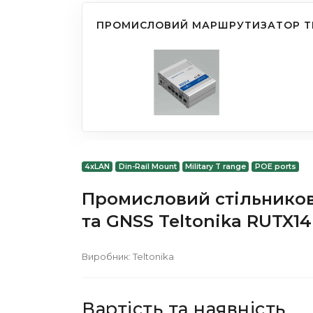
ПРОМИСЛОВИЙ МАРШРУТИЗАТОР TE
4xLAN
Din-Rail Mount
Military T range
POE ports
Промисловий стільников
та GNSS Teltonika RUTX14
Виробник:
Teltonika
Вартість та наявність