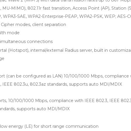
n/ac Wave 2 (WiFi 5) with data transmission rates up to 867 Mbp
 MU-MIMO), 802.11r fast transition, Access Point (AP), Station (
 WPA3-SAE, WPA2-Enterprise-PEAP, WPA2-PSK, WEP; AES-
 Cipher modes, client separation
alth mode
simultaneous connections
tal (Hotspot), internal/external Radius server, built in customiz
ge
rt (can be configured as LAN) 10/100/1000 Mbps, compliance 
, IEEE 802.3u, 802.3az standards, supports auto MDI/MDIX
rts, 10/100/1000 Mbps, compliance with IEEE 802.3, IEEE 802.
andards, supports auto MDI/MDIX
low energy (LE) for short range communication