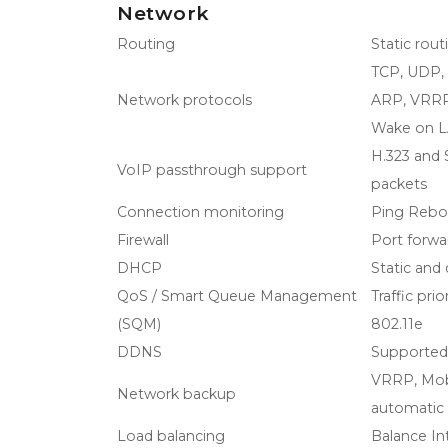
Network
Routing
Static rou
TCP, UDP, 
Network protocols
ARP, VRRP
Wake on 
H.323 and 
VoIP passthrough support
packets
Connection monitoring
Ping Reboo
Firewall
Port forwar
DHCP
Static and
QoS / Smart Queue Management
Traffic pri
(SQM)
802.11e
DDNS
Supported 
VRRP, Mobi
Network backup
automatic 
Load balancing
Balance In