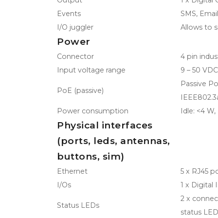
Output
1 x Digita
Events
SMS, Emai
I/O juggler
Allows to s
Power
Connector
4 pin indu
Input voltage range
9 – 50 VDC,
Passive Po
PoE (passive)
IEEE802.3a
Power consumption
Idle: <4 W
Physical interfaces
(ports, leds, antennas,
buttons, sim)
Ethernet
5 x RJ45 p
I/Os
1 x Digital
2 x connec
Status LEDs
status LED