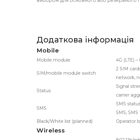
вибором для основного або резервного п
Додаткова інформація
Mobile
Mobile module
4G (LTE) –
2 SIM cards
SIM/mobile module switch
network, n
Signal str
Status
carrier agg
SMS status
SMS
SMS, SMS t
Black/White list (planned)
Operator bl
Wireless