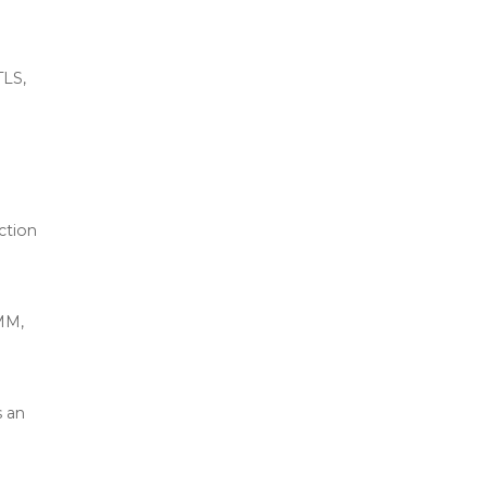
TLS,
ction
WMM,
s an