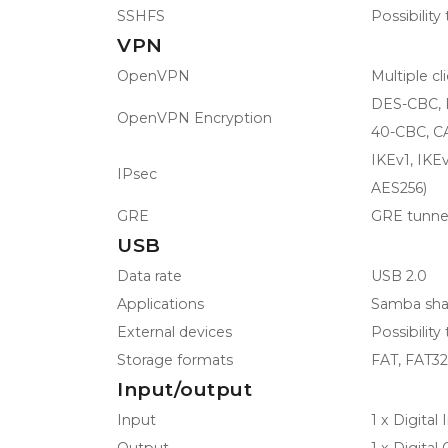
SSHFS
Possibilit
VPN
OpenVPN
Multiple c
DES-CBC, 
OpenVPN Encryption
40-CBC, C
IKEv1, IKE
IPsec
AES256)
GRE
GRE tunne
USB
Data rate
USB 2.0
Applications
Samba shar
External devices
Possibility
Storage formats
FAT, FAT32
Input/output
Input
1 x Digital