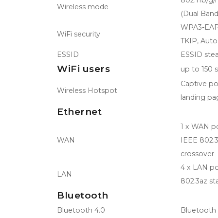
802.11b/g/
Wireless mode
(Dual Band,
WPA3-EAP,
WiFi security
TKIP, Auto
ESSID
ESSID ste
WiFi users
up to 150 
Captive por
Wireless Hotspot
landing pa
Ethernet
1 x WAN po
WAN
IEEE 802.3
crossover
4 x LAN po
LAN
802.3az st
Bluetooth
Bluetooth 4.0
Bluetooth 