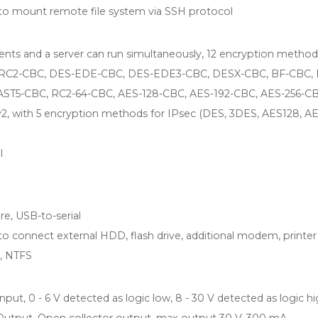
y to mount remote file system via SSH protocol
lients and a server can run simultaneously, 12 encryption method
RC2-CBC, DES-EDE-CBC, DES-EDE3-CBC, DESX-CBC, BF-CBC, 
AST5-CBC, RC2-64-CBC, AES-128-CBC, AES-192-CBC, AES-256-C
v2, with 5 encryption methods for IPsec (DES, 3DES, AES128, AE
l
e, USB-to-serial
 to connect external HDD, flash drive, additional modem, printer
, NTFS
 Input, 0 - 6 V detected as logic low, 8 - 30 V detected as logic h