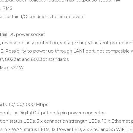
l Output, Open collector output, max output 30 V, 300 mA
l, RMS
et certain I/O conditions to initiate event
strial DC power socket
 reverse polarity protection, voltage surge/transient protection
E. Possibility to power up through LAN1 port, not compatible 
f, 802.3at and 802.3bt standards
, Max: <22 W
orts, 10/100/1000 Mbps
 Input, 1 x Digital Output on 4 pin power connector
tion status LEDs, 3 x connection strength LEDs, 10 x Ethernet 
s, 4 x WAN status LEDs, 1x Power LED, 2 x 2.4G and 5G WiFi L