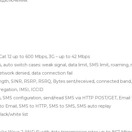
ідключення.
 Cat 12 up to 600 Mbps, 3G – up to 42 Mbps
, auto switch cases: weak signal, data limit, SMS limit, roaming,
etwork denied, data connection fail
ength, SINR, RSRP, RSRQ, Bytes sent/received, connected band,
regation, IMSI, ICCID
, SMS configuration, send/read SMS via HTTP POST/GET, Email 
o Email, SMS to HTTP, SMS to SMS, SMS auto replay
ack/white list