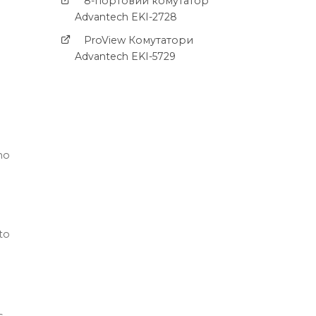
8-портовий комутатор
Advantech EKI-2728
ProView Комутатори
Advantech EKI-5729
 no
to