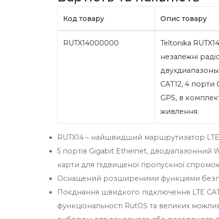
Код товару
Опис товару
RUTX14000000
Teltonika RUTX1
незалежні радіо
двухдиапазоный W
CAT12, 4 порти 
GPS, в комплект
живлення.
RUTX14 – найшвидший маршрутизатор LTE
5 портів Gigabit Ethernet, дводіапазонний W
карти для підвищеної пропускної спромож
Оснащений розширеними функціями безпеки
Поєднання швидкого підключення LTE CAT1
функціональності RutOS та великих можли