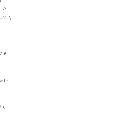
s
STA)
CCMP,
able
with
3u,