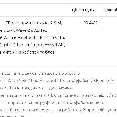
Ціна з ПДВ
Наявні
4 - LTE маршрутизатор на 2 SIM,
23 441,1
модулі, Wave-2 802.11ac,
i-Fi и Bluetooth LE 2,4 та 5 ГГц,
Gigabit Ethernet, 1 порт WAN/LAN,
і антени із кабелем та блок
 з одним модемом у нашому портфоліо.
i-Fi Wave-2 802.11ac, Bluetooth LE, інтерфейси USB, дві SIM-
ності та наднадійного підключення.
, такими як кілька VPN, брандмауер та захист від кібера
2, широкого спектру фізичних інтерфейсів, великої
востей віддаленого керування робить цей пристрій чудо