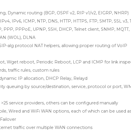
ting, Dynamic routing (BGP, OSPF v2, RIP v1/v2, EIGRP, NHRP)
IPv4, IPv6, ICMP, NTP, DNS, HTTP, HTTPS, FTP, SMTP, SSL v3, 
, PPP, PPPoE, UPNP, SSH, DHCP, Telnet client, SNMP, MQTT,
LAN (WOL), DLNA
SIP-alg protocol NAT helpers, allowing proper routing of VoIP
t, Wget reboot, Periodic Reboot, LCP and ICMP for link inspe
ds, traffic rules, custom rules
 dynamic IP allocation, DHCP Relay, Relayd
ority queuing by source/destination, service, protocol or port, 
>25 service providers, others can be configured manually
le, Wired and WiFi WAN options, each of which can be used a
Failover
ternet traffic over multiple WAN connections